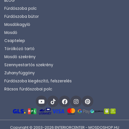
BLOG
Fürdőszoba polc
Fürdőszoba bútor
Mosdókagyló
Mosdó
Csaptelep
Törölköző tartó
Mosdó szekrény
Szennyestartós szekrény
Zuhanyfüggöny
Fürdőszoba kiegészítő, felszerelés
Rácsos fürdőszobai polc
Copyright © 2003-2026 ENTERIORCENTER - MOSDOSHOP.HU