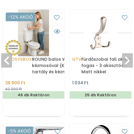
-12% AKCIÓ
ECOSYSBOX
ROUND balos WC tartály
GTV
Fürdőszobai fali akaszt
kézmosóval (Kombi WC
fogas - 3 akasztós -
tartály és kézmosó)
Matt nikkel
36 900 Ft
1 034 Ft
42 000 Ft
46 db Raktáron
25 db Raktáron
-5% AKCIÓ