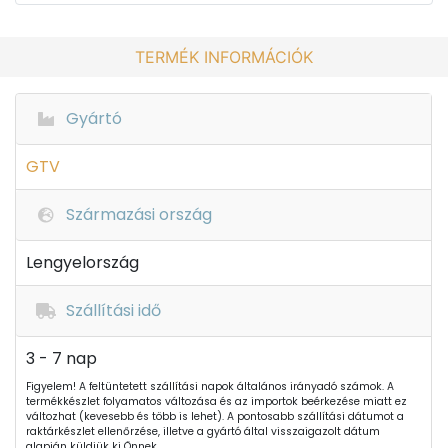
TERMÉK INFORMÁCIÓK
Gyártó
GTV
Származási ország
Lengyelország
Szállítási idő
3 - 7 nap
Figyelem! A feltüntetett szállítási napok általános irányadó számok. A
termékkészlet folyamatos változása és az importok beérkezése miatt ez
változhat (kevesebb és több is lehet). A pontosabb szállítási dátumot a
raktárkészlet ellenőrzése, illetve a gyártó által visszaigazolt dátum
alapján küldjük ki Önnek.