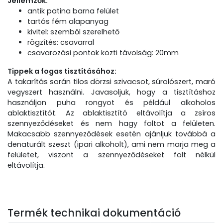
Jellemzők:
antik patina barna felület
tartós fém alapanyag
kivitel: szemből szerelhető
rögzítés: csavarral
csavarozási pontok közti távolság: 20mm
Tippek a fogas tisztításához:
A takarítás során tilos dörzsi szivacsot, súrolószert, maró
vegyszert használni. Javasoljuk, hogy a tisztításhoz
használjon puha rongyot és például alkoholos
ablaktisztítót. Az ablaktisztító eltávolítja a zsíros
szennyeződéseket és nem hagy foltot a felületen.
Makacsabb szennyeződések esetén ajánljuk továbbá a
denaturált szeszt (ipari alkoholt), ami nem marja meg a
felületet, viszont a szennyeződéseket folt nélkül
eltávolítja.
Termék technikai dokumentáció