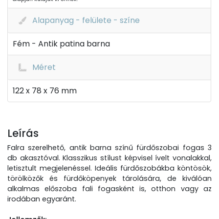
Alapanyag - felülete - színe
Fém - Antik patina barna
Méret
122 x 78 x 76 mm
Leírás
Falra szerelhető, antik barna színű fürdőszobai fogas 3
db akasztóval. Klasszikus stílust képvisel ívelt vonalakkal,
letisztult megjelenéssel. Ideális fürdőszobákba köntösök,
törölközők és fürdőköpenyek tárolására, de kiválóan
alkalmas előszoba fali fogasként is, otthon vagy az
irodában egyaránt.