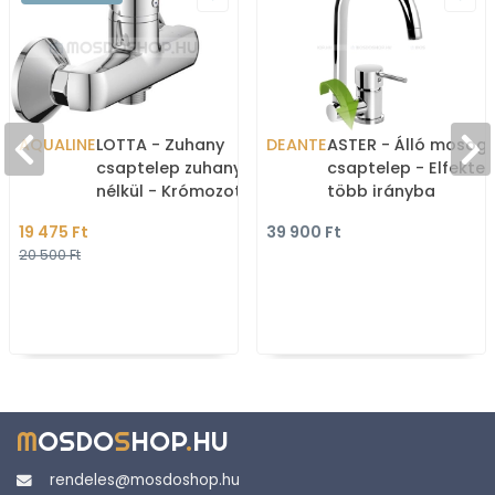
AQUALINE
LOTTA - Zuhany
DEANTE
ASTER - Álló mosog
csaptelep zuhanyszett
csaptelep - Elfektet
nélkül - Krómozott
több irányba
mozgatható, U kifol
19 475 Ft
39 900 Ft
20 500 Ft
M
OSDO
S
HOP
.
HU
rendeles@mosdoshop.hu