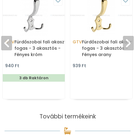
GTV
Fürdőszobai fali akasztó,
GTV
Fürdőszobai fali akaszt
fogas - 3 akasztós -
fogas - 3 akasztós -
Fényes króm
Fényes arany
940 Ft
939 Ft
3 db Raktáron
További termékeink