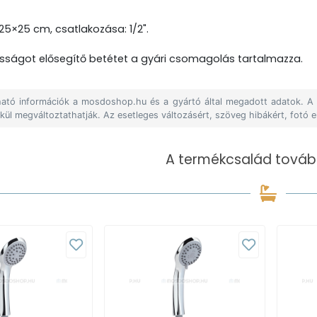
 25×25 cm, csatlakozása: 1/2".
osságot elősegítő betétet a gyári csomagolás tartalmazza.
álható információk a mosdoshop.hu és a gyártó által megadott adatok. 
lkül megváltoztathatják. Az esetleges változásért, szöveg hibákért, fotó e
A termékcsalád tovább