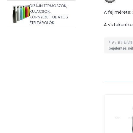
DIZÁJN TERMOSZOK,
KULACSOK,
A fej mérete:
KÖRNYEZETTUDATOS
ÉTELTÁROLÓK
A víztakarék
* Az itt tal
bejelentés né