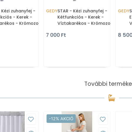
 Kézi zuhanyfej -
GEDY
STAR - Kézi zuhanyfej -
GEDY
S
kciós - Kerek -
Kétfunkciós - Kerek -
E
arékos - Krómozott
Víztakarékos - Krómozott
V
GYHS10200)
ABS (GYHS10201)
A
7 000 Ft
8 500
További terméke
-12% AKCIÓ