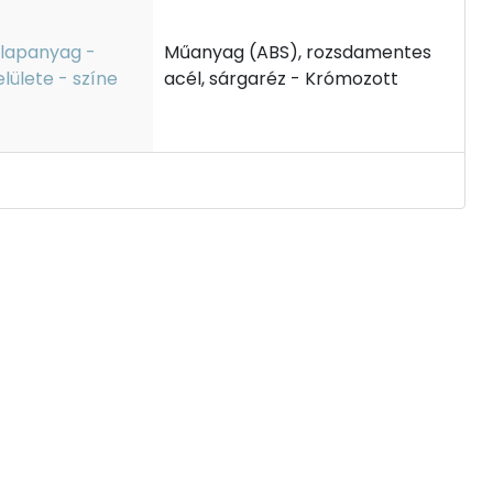
lapanyag -
Műanyag (ABS), rozsdamentes
elülete - színe
acél, sárgaréz - Krómozott