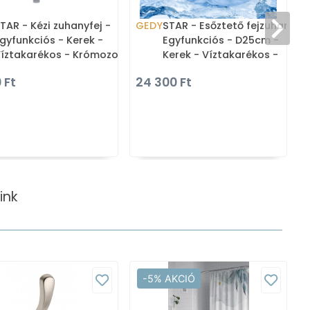
TAR - Kézi zuhanyfej -
GEDY
STAR - Esőztető fejzuhany -
gyfunkciós - Kerek -
Egyfunkciós - D25cm -
íztakarékos - Krómozott
Kerek - Víztakarékos -
BS (GYHS10204)
Krómozott (GYSH10204)
 Ft
24 300 Ft
ink
-5% AKCIÓ