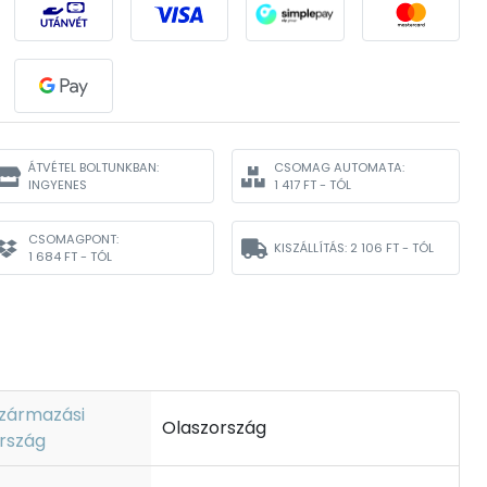
ÁTVÉTEL BOLTUNKBAN:
CSOMAG AUTOMATA:
INGYENES
1 417 FT - TÓL
CSOMAGPONT:
KISZÁLLÍTÁS:
2 106 FT - TÓL
1 684 FT - TÓL
zármazási
Olaszország
rszág