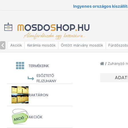
Ingyenes országos kiszállít
M
OSDO
S
HOP
.
HU
Álomfürdőszoba egy kattintásra...
Akciók
Kerámia mosdók
Öntött márvány mosdók
Fürdőszob
/
Zuhanyzó r
TERMÉKEINK
ESŐZTETŐ
ADAT
FEJZUHANY
RAKTÁRON
AKCIÓK