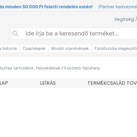
ás minden 50 000 Ft feletti rendelés estén!
(Partner kedvezm
Segítség 
a bútorok
Csaptelepek
Mosdó szerelvények
Fürdőszoba kiegészít
észhez tartozékok, felszerelések
/
Esőztető fejzuhany
LAP
LEÍRÁS
TERMÉKCSALÁD TOV