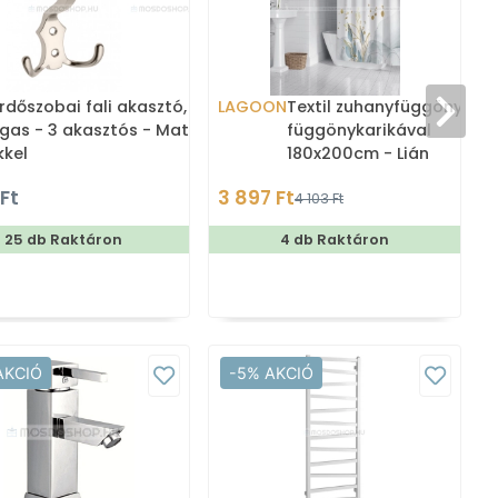
rdőszobai fali akasztó,
LAGOON
Textil zuhanyfüggöny
gas - 3 akasztós - Matt
függönykarikával
kkel
180x200cm - Lián
 Ft
3 897 Ft
4 103 Ft
25 db Raktáron
4 db Raktáron
AKCIÓ
-5% AKCIÓ