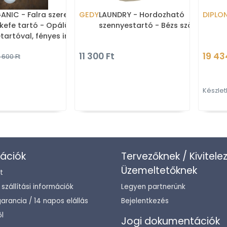
ANIC - Falra szerelhető
GEDY
LAUNDRY - Hordozható
DIPLO
kefe tartó - Opálüveg
szennyestartó - Bézs szövet
tartóval, fényes inox
 konzollal
11 300 Ft
19 43
 600 Ft
Készlet
ációk
Tervezőknek / Kivitele
Üzemeltetőknek
t
/ szállítási információk
Legyen partnerünk
arancia / 14 napos elállás
Bejelentkezés
l
Jogi dokumentációk