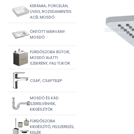
KERÁMIA, PORCELÁN,
ÜVEG, ROZSDAMENTES
ACÉL MOSDÓ
ÖNTÖTT MÁRVÁNY
MOSDÓ
FÜRDŐSZOBA BÚTOR,
MOSDÓ ALATTI
SZEKRÉNY, FALI TÜKÖR
CSAP, CSAPTELEP
MOSDÓ ÉS KÁD
SZERELVÉNYEK,
KIEGÉSZÍTŐK
FÜRDŐSZOBA
KIEGÉSZÍTŐ, FELSZERELÉS,
KELLÉK