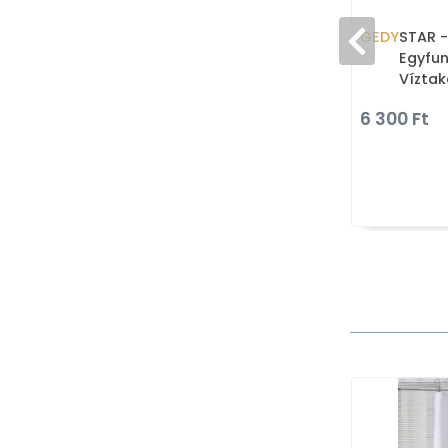
GEDY
STAR -
Egyfun
Víztak
ABS (
6 300 Ft