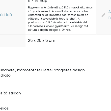
5 - 14 nap
Figyelem! A feltüntetett szállítási napok általános
A
irányadó számok. A termékkészlet folyamatos
tási idő
változása és az importok beérkezése miatt ez
f
változhat (kevesebb és több is lehet). A
pontosabb szállítási dátumot a raktárkészlet
ellenőrzése, illetve a gyártó által visszaigazolt
dátum alapján küldjük ki Önnek.
t
25 x 25 x 5 cm
uhanyfej, krómozott felülettel. Szögletes design.
ítható.
zító szilikon
rékos.