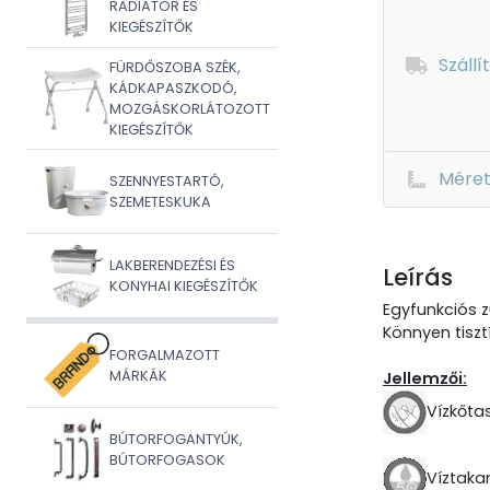
RADIÁTOR ÉS
KIEGÉSZÍTŐK
Szállí
FÜRDŐSZOBA SZÉK,
KÁDKAPASZKODÓ,
MOZGÁSKORLÁTOZOTT
KIEGÉSZÍTŐK
Mére
SZENNYESTARTÓ,
SZEMETESKUKA
LAKBERENDEZÉSI ÉS
Leírás
KONYHAI KIEGÉSZÍTŐK
Egyfunkciós z
Könnyen tiszt
FORGALMAZOTT
MÁRKÁK
Jellemzői:
Vízkőtas
BÚTORFOGANTYÚK,
BÚTORFOGASOK
Víztaka