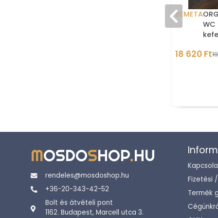
BEMETA
ORG
WC 
kefe
fali
18 620 Ft
19
Inform
M
OSDO
S
HOP
.
HU
Kapcsola
rendeles@mosdoshop.hu
Fizetési 
+36-20-343-42-52
Termék g
Bolt és átvételi pont
Cégünkrő
1162. Budapest, Marcell utca 3.