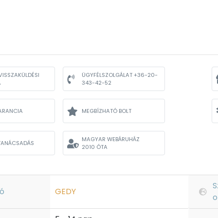
VISSZAKÜLDÉSI
ÜGYFÉLSZOLGÁLAT +36-20-
A
343-42-52
ARANCIA
MEGBÍZHATÓ BOLT
MAGYAR WEBÁRUHÁZ
TANÁCSADÁS
2010 ÓTA
S
ó
GEDY
o