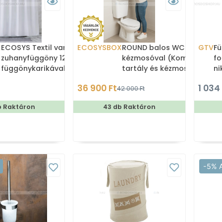
X
ECOSYS Textil varrott
ECOSYSBOX
ROUND balos WC tartály
GTV
Fü
zuhanyfüggöny 12db
kézmosóval (Kombi WC
fo
függönykarikával
tartály és kézmosó)
ni
180x200cm -
36 900 Ft
1 034
42 000 Ft
Zuhanyfüggöny textil
b Raktáron
43 db Raktáron
-5% 