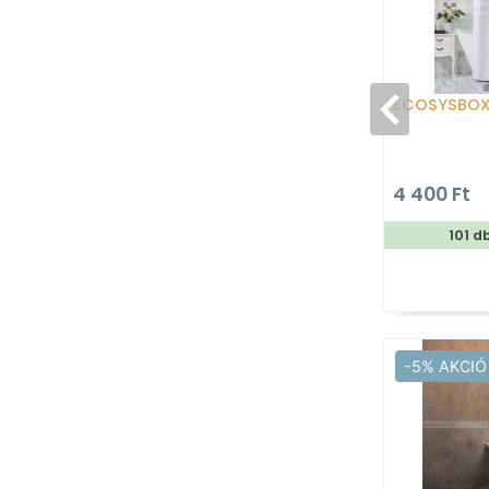
ECOSYSBO
4 400 Ft
101 d
-5% AKCIÓ