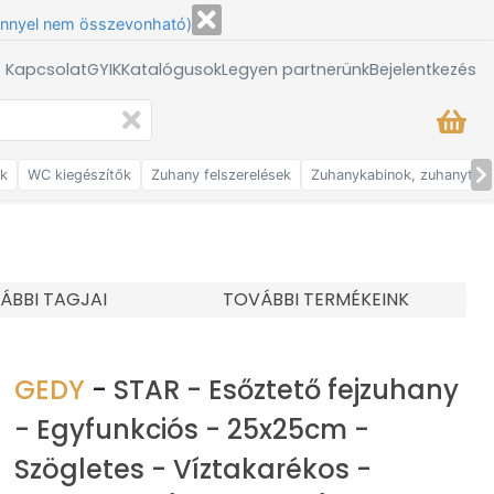
énnyel nem összevonható)
/ Kapcsolat
GYIK
Katalógusok
Legyen partnerünk
Bejelentkezés
ők
WC kiegészítők
Zuhany felszerelések
Zuhanykabinok, zuhanytálc
ÁBBI TAGJAI
TOVÁBBI TERMÉKEINK
GEDY
-
STAR - Esőztető fejzuhany
- Egyfunkciós - 25x25cm -
Szögletes - Víztakarékos -