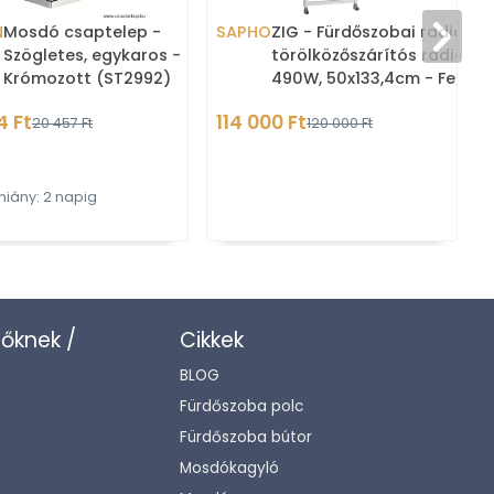
N
Mosdó csaptelep -
SAPHO
ZIG - Fürdőszobai radiátor,
Szögletes, egykaros -
törölközőszárítós radiátor
Krómozott (ST2992)
490W, 50x133,4cm - Fehér
4 Ft
114 000 Ft
20 457 Ft
120 000 Ft
hiány: 2 napig
K
zőknek /
Cikkek
BLOG
Fürdőszoba polc
Fürdőszoba bútor
Mosdókagyló