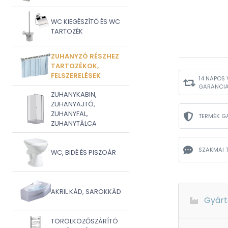
WC KIEGÉSZÍTŐ ÉS WC
TARTOZÉK
ZUHANYZÓ RÉSZHEZ
TARTOZÉKOK,
FELSZERELÉSEK
14 NAPOS 
GARANCI
ZUHANYKABIN,
ZUHANYAJTÓ,
ZUHANYFAL,
TERMÉK G
ZUHANYTÁLCA
SZAKMAI 
WC, BIDÉ ÉS PISZOÁR
AKRIL KÁD, SAROKKÁD
Gyárt
TÖRÖLKÖZŐSZÁRÍTÓ