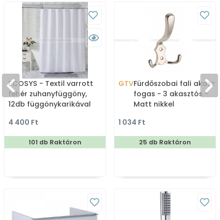
ECOSYS - Textil varrott
GTV
Fürdőszobai fali akaszt
fehér zuhanyfüggöny,
fogas - 3 akasztós -
12db függönykarikával
Matt nikkel
180x200cm
4 400 Ft
1 034 Ft
101 db Raktáron
25 db Raktáron