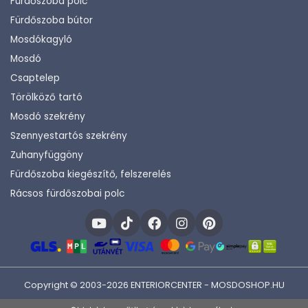
Fürdőszoba polc
Fürdőszoba bútor
Mosdókagyló
Mosdó
Csaptelep
Törölköző tartó
Mosdó szekrény
Szennyestartós szekrény
Zuhanyfüggöny
Fürdőszoba kiegészítő, felszerelés
Rácsos fürdőszobai polc
Copyright © 2003-2026 ENTERIORCENTER - MOSDOSHOP.HU
Fejlesztette:
KHAM IT