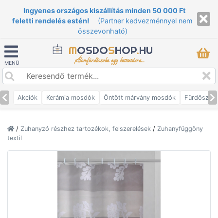
Ingyenes országos kiszállítás minden 50 000 Ft
feletti rendelés estén!
(Partner kedvezménnyel nem
összevonható)
M
OSDO
S
HOP
.
HU
Álomfürdőszoba egy kattintásra...
MENÜ
Akciók
Kerámia mosdók
Öntött márvány mosdók
Fürdőszob
/
Zuhanyzó részhez tartozékok, felszerelések
/
Zuhanyfüggöny
textil