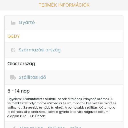
TERMÉK INFORMÁCIÓK
Gyártó
GEDY
Származási ország
Olaszország
Szállítási idő
5 - 14 nap
Figyelem! A feltüntetett szállítási napok általános irányadó számok. A
termékkészlet folyamatos változása és az importok beérkezése miatt ez
változhat (kevesebb és több is lehet). A pontosabb szállítási dátumot a
raktárkészlet ellenőrzése, illetve a gyártó által visszaigazolt dátum
alapján küldjük ki Önnek.