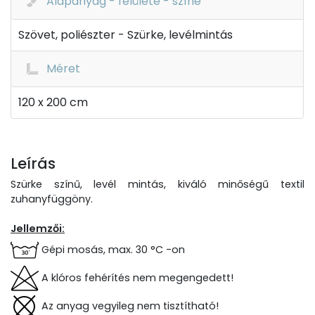
Alapanyag - felülete - színe
Szövet, poliészter - Szürke, levélmintás
Méret
120 x 200 cm
Leírás
Szürke színű, levél mintás, kiváló minőségű textil
zuhanyfüggöny.
Jellemzői:
Gépi mosás, max. 30 °C -on
A klóros fehérítés nem megengedett!
Az anyag vegyileg nem tisztítható!