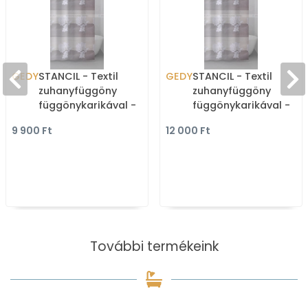
GEDY
STANCIL - Textil
GEDY
STANCIL - Textil
zuhanyfüggöny
zuhanyfüggöny
függönykarikával -
függönykarikával -
180x200 cm - Szövet -
240x200 cm - Szövet 
9 900 Ft
12 000 Ft
Szürke, levélmintás
Szürke, levélmintás
További termékeink