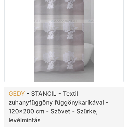
GEDY
-
STANCIL - Textil
zuhanyfüggöny függönykarikával -
120x200 cm - Szövet - Szürke,
levélmintás