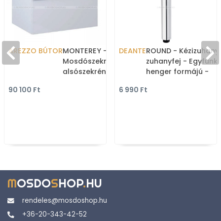
AREZZO BÚTOR
MONTEREY -
DEANTE
ROUND - Kézizuhany,
Mosdószekrény,
zuhanyfej - Egyfunkc
alsószekrény
henger formájú -
mosdópulthoz, 1 fiókkal -
Krómozott
90 100 Ft
6 990 Ft
60cm - Lakkozott,
magasfényű fehér
(mosdókagyló nélkül)
M
OSDO
S
HOP
.
HU
rendeles@mosdoshop.hu
+36-20-343-42-52