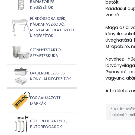
RADIÁTOR ÉS
betölti.
KIEGÉSZÍTŐK
Ráadásul dupl
van rá.
FÜRDŐSZOBA SZÉK,
KÁDKAPASZKODÓ,
Maga az állvá
MOZGÁSKORLÁTOZOTT
kényelmünket
KIEGÉSZÍTŐK
Üveghatású k
strapabíró, n
SZENNYESTARTÓ,
SZEMETESKUKA
Nevéhez hűe
látványvilágá
Gyönyörű öss
LAKBERENDEZÉSI ÉS
vagyunk, akár
KONYHAI KIEGÉSZÍTŐK
A tökéletes 
FORGALMAZOTT
MÁRKÁK
* Az itt tal
bejelentés né
BÚTORFOGANTYÚK,
BÚTORFOGASOK