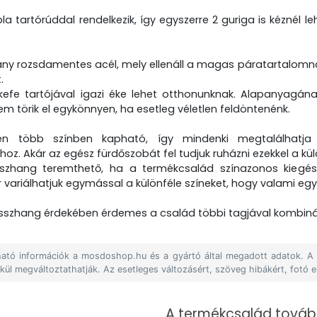
a tartórúddal rendelkezik, így egyszerre 2 guriga is kéznél le
ny rozsdamentes acél, mely ellenáll a magas páratartalomnak,
.
efe tartójával igazi éke lehet otthonunknak. Alapanyagának 
em törik el egykönnyen, ha esetleg véletlen feldöntenénk.
n több színben kapható, így mindenki megtalálhatja
hoz. Akár az egész fürdőszobát fel tudjuk ruházni ezekkel a k
zhang teremthető, ha a termékcsalád színazonos kiegész
 variálhatjuk egymással a különféle színeket, hogy valami eg
összhang érdekében érdemes a család többi tagjával kombinál
álható információk a mosdoshop.hu és a gyártó által megadott adatok. 
lkül megváltoztathatják. Az esetleges változásért, szöveg hibákért, fotó e
A termékcsalád tovább