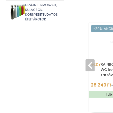
DIZÁJN TERMOSZOK,
KULACSOK,
KÖRNYEZETTUDATOS
ÉTELTÁROLÓK
-20% AKCI
GEDY
RAINBO
WC ke
tartóv
műgyan
28 240 Ft
1 db