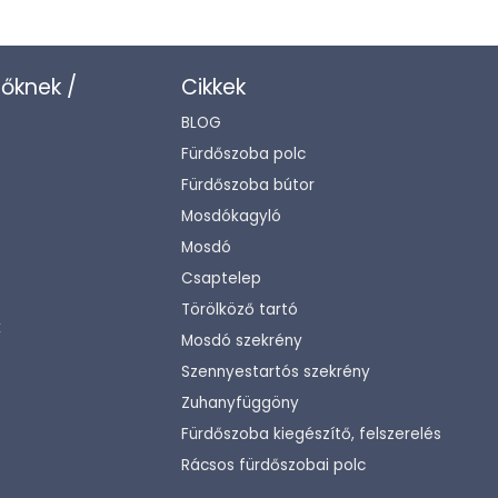
zőknek /
Cikkek
BLOG
Fürdőszoba polc
Fürdőszoba bútor
Mosdókagyló
Mosdó
Csaptelep
Törölköző tartó
k
Mosdó szekrény
Szennyestartós szekrény
Zuhanyfüggöny
Fürdőszoba kiegészítő, felszerelés
Rácsos fürdőszobai polc