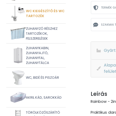
TERMÉK G
WC KIEGÉSZÍTŐ ÉS WC
TARTOZÉK
SZAKMAI 
ZUHANYZÓ RÉSZHEZ
TARTOZÉKOK,
FELSZERELÉSEK
ZUHANYKABIN,
Gyárt
ZUHANYAJTÓ,
ZUHANYFAL,
ZUHANYTÁLCA
Alapa
felüle
WC, BIDÉ ÉS PISZOÁR
Leírás
AKRIL KÁD, SAROKKÁD
Rainbow - 2in
Praktikus dar
TÖRÖLKÖZŐSZÁRÍTÓ