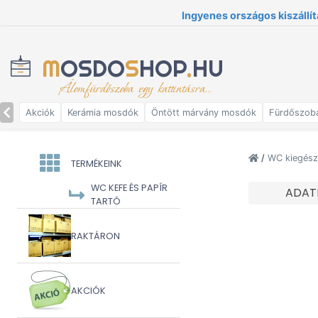
Ingyenes országos kiszállít
M
OSDO
S
HOP
.
HU
Álomfürdőszoba egy kattintásra...
Akciók
Kerámia mosdók
Öntött márvány mosdók
Fürdőszob
/
WC kiegész
TERMÉKEINK
WC KEFE ÉS PAPÍR
ADAT
TARTÓ
RAKTÁRON
AKCIÓK