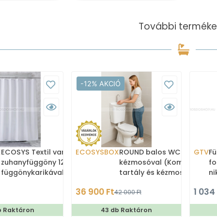
További terméke
-12% AKCIÓ
X
ECOSYS Textil varrott
ECOSYSBOX
ROUND balos WC tartály
GTV
Fü
zuhanyfüggöny 12db
kézmosóval (Kombi WC
fo
függönykarikával
tartály és kézmosó)
ni
180x200cm -
36 900 Ft
1 034
42 000 Ft
Zuhanyfüggöny textil
b Raktáron
43 db Raktáron