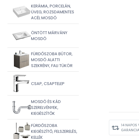
KERÁMIA, PORCELÁN,
ÜVEG, ROZSDAMENTES
ACÉL MOSDÓ
ÖNTÖTT MÁRVÁNY
MOSDÓ
FÜRDŐSZOBA BÚTOR,
MOSDÓ ALATTI
SZEKRÉNY, FALI TÜKÖR
CSAP, CSAPTELEP
MOSDÓ ÉS KÁD
SZERELVÉNYEK,
KIEGÉSZÍTŐK
14 NAPOS 
FÜRDŐSZOBA
GARANCI
KIEGÉSZÍTŐ, FELSZERELÉS,
KELLÉK