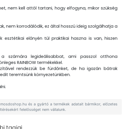
het, nem kell attól tartani, hogy elfogyna, mikor szükség
 nem korrodálódik, ez által hosszú ideig szolgálhatja a
esztétikai előnyén túl praktikai haszna is van, hiszen
 a számára legideálisabbat, ami passzol otthona
ülönleges RAINBOW termékekkel.
ítőivel rendezzük be fürdőnket, de ha igazán bátrak
yedit teremtsünk környezetünkben.
ni.
A mosdoshop.hu és a gyártó a termékek adatait bármikor, előzetes
ltérésekért felelősséget nem vállalunk.
i tagjai