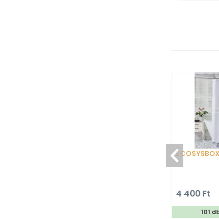
ECOSYSBO
4 400 Ft
101 d