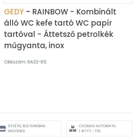
GEDY
-
RAINBOW - Kombinált
álló WC kefe tartó WC papír
tartóval - Áttetsző petrolkék
műgyanta, inox
Cikkszám: RA32-65
ÁTVÉTEL BOLTUNKBAN:
CSOMAG AUTOMATA:
INGYENES
1 417 FT - TÓL