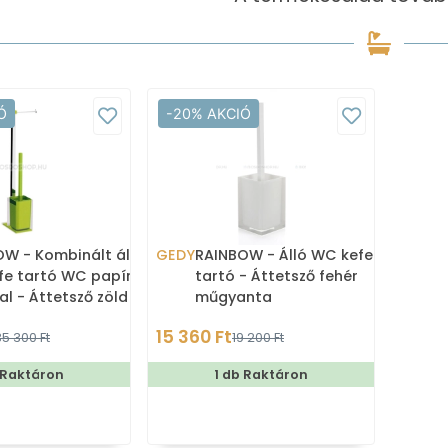
Ó
-20% AKCIÓ
W - Kombinált álló
GEDY
RAINBOW - Álló WC kefe
fe tartó WC papír
tartó - Áttetsző fehér
al - Áttetsző zöld
műgyanta
ta, inox
15 360 Ft
35 300 Ft
19 200 Ft
 Raktáron
1 db Raktáron