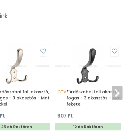
ink
rdőszobai fali akasztó,
GTV
Fürdőszobai fali akasztó,
gas - 3 akasztós - Matt
fogas - 3 akasztós - Matt
kkel
fekete
 Ft
907 Ft
7
25 db Raktáron
12 db Raktáron