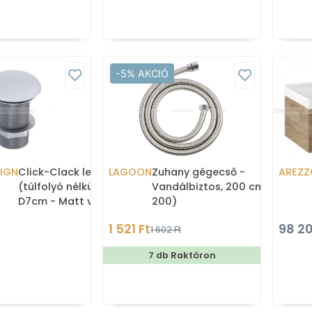
-5% AKCIÓ
IGN
Click-Clack lefolyó
LAGOON
Zuhany gégecső -
AREZZ
(túlfolyó nélküli) - Kerek,
Vandálbiztos, 200 cm (F13-
D7cm - Matt világosszürke
200)
kerámia fedéllel (AR-16795
1 521 Ft
98 20
1 602 Ft
7 db Raktáron