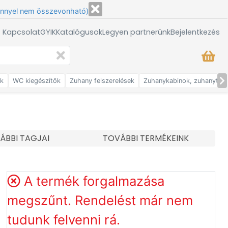
énnyel nem összevonható)
/ Kapcsolat
GYIK
Katalógusok
Legyen partnerünk
Bejelentkezés
ők
WC kiegészítők
Zuhany felszerelések
Zuhanykabinok, zuhanytálc
ÁBBI TAGJAI
TOVÁBBI TERMÉKEINK
A termék forgalmazása
megszűnt. Rendelést már nem
tudunk felvenni rá.