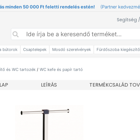
ás minden 50 000 Ft feletti rendelés estén!
(Partner kedvezm
Segítség 
a bútorok
Csaptelepek
Mosdó szerelvények
Fürdőszoba kiegészít
ítő és WC tartozék
/
WC kefe és papír tartó
LAP
LEÍRÁS
TERMÉKCSALÁD TOV