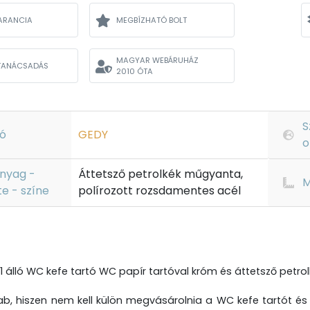
ARANCIA
MEGBÍZHATÓ BOLT
MAGYAR WEBÁRUHÁZ
TANÁCSADÁS
2010 ÓTA
S
ó
GEDY
o
nyag -
Áttetsző petrolkék műgyanta,
M
te - színe
polírozott rozsdamentes acél
1 álló WC kefe tartó WC papír tartóval króm és áttetsző petrol
ab, hiszen nem kell külön megvásárolnia a WC kefe tartót és