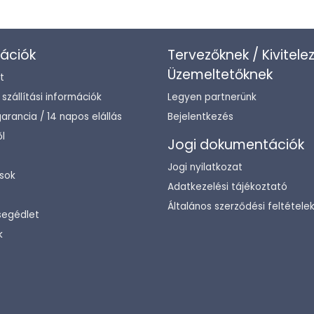
ációk
Tervezőknek / Kivitele
Üzemeltetőknek
t
/ szállítási információk
Legyen partnerünk
arancia / 14 napos elállás
Bejelentkezés
l
Jogi dokumentációk
Jogi nyilatkozat
sok
Adatkezelési tájékoztató
Általános szerződési feltétele
segédlet
k