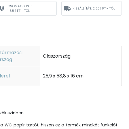
CSOMAGPONT:
KISZÁLLÍTÁS:
2 237 FT - TÓL
1 684 FT - TÓL
zármazási
Olaszország
rszág
éret
25,9 x 58,8 x 16 cm
kék színben.
 a WC papír tartót, hiszen ez a termék mindkét funkciót