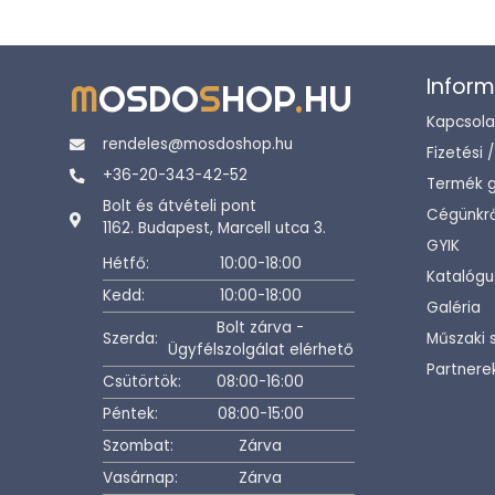
Inform
M
OSDO
S
HOP
.
HU
Kapcsola
rendeles@mosdoshop.hu
Fizetési 
+36-20-343-42-52
Termék g
Bolt és átvételi pont
Cégünkrő
1162. Budapest, Marcell utca 3.
GYIK
Hétfő:
10:00-18:00
Katalógu
Kedd:
10:00-18:00
Galéria
Bolt zárva -
Szerda:
Műszaki 
Ügyfélszolgálat elérhető
Partnere
Csütörtök:
08:00-16:00
Péntek:
08:00-15:00
Szombat:
Zárva
Vasárnap:
Zárva