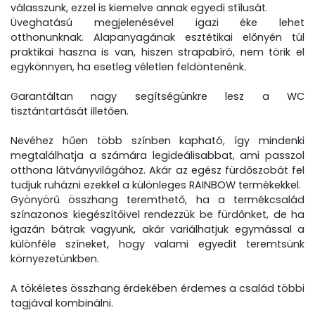
válasszunk, ezzel is kiemelve annak egyedi stílusát.
Üveghatású megjelenésével igazi éke lehet
otthonunknak. Alapanyagának esztétikai előnyén túl
praktikai haszna is van, hiszen strapabíró, nem törik el
egykönnyen, ha esetleg véletlen feldöntenénk.
Garantáltan nagy segítségünkre lesz a WC
tisztántartását illetően.
Nevéhez hűen több színben kapható, így mindenki
megtalálhatja a számára legideálisabbat, ami passzol
otthona látványvilágához. Akár az egész fürdőszobát fel
tudjuk ruházni ezekkel a különleges RAINBOW termékekkel.
Gyönyörű összhang teremthető, ha a termékcsalád
színazonos kiegészítőivel rendezzük be fürdőnket, de ha
igazán bátrak vagyunk, akár variálhatjuk egymással a
különféle színeket, hogy valami egyedit teremtsünk
környezetünkben.
A tökéletes összhang érdekében érdemes a család többi
tagjával kombinálni.