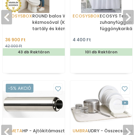
ECOSYSBOX
ROUND balos WC tartály
ECOSYSBOX
ECOSYS Textil v
kézmosóval (Kombi WC
zuhanyfüggöny
tartály és kézmosó)
függönykarikáv
180x200cm -
36 900 Ft
4 400 Ft
Zuhanyfüggöny 
42 000 Ft
43 db Raktáron
101 db Raktáron
-5% AKCIÓ
BEMETA
HP - Ajtókitámasztó,
UMBRA
UDRY - Összecsukha