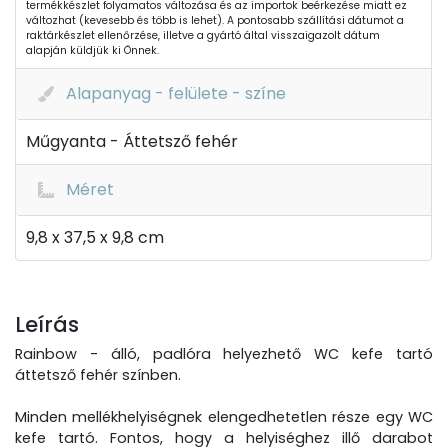
termékkészlet folyamatos változása és az importok beérkezése miatt ez
változhat (kevesebb és több is lehet). A pontosabb szállítási dátumot a
raktárkészlet ellenőrzése, illetve a gyártó által visszaigazolt dátum
alapján küldjük ki Önnek.
Alapanyag - felülete - színe
Műgyanta - Áttetsző fehér
Méret
9,8 x 37,5 x 9,8 cm
Leírás
Rainbow - álló, padlóra helyezhető WC kefe tartó
áttetsző fehér színben.
Minden mellékhelyiségnek elengedhetetlen része egy WC
kefe tartó. Fontos, hogy a helyiséghez illő darabot