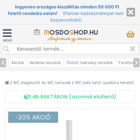
Ingyenes országos kiszállítás minden 50 000 Ft
feletti rendelés estén!
(Partner kedvezménnyel nem
összevonható)
M
OSDO
S
HOP
.
HU
Álomfürdőszoba egy kattintásra...
MENÜ
Akciók
Kerámia mosdók
Öntött márvány mosdók
Fürdőszob
/
WC kiegészítő és WC tartozék
/
WC kefe tartó (padlóra tehető)
1 db RAKTÁRON (azonnal elvihető)
-20% AKCIÓ