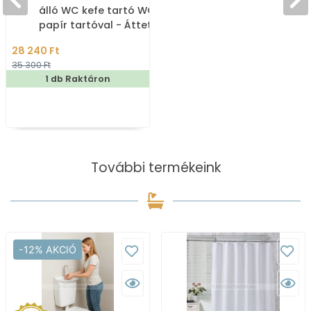
álló WC kefe tartó WC
papír tartóval - Áttetsző
zöld műgyanta, inox
28 240 Ft
35 300 Ft
1 db Raktáron
További termékeink
-12% AKCIÓ