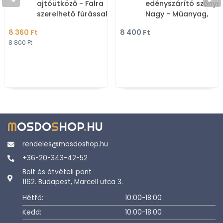
ajtóütköző - Falra
edényszárító szőnye
szerelhető fúrással - 7,5
Nagy - Műanyag,
cm - Krómozott réz,
mikroszál - Bézs
8 360 Ft
8 400 Ft
fekete gumi
8 800 Ft
M
OSDO
S
HOP
.
HU
rendeles@mosdoshop.hu
+36-20-343-42-52
Bolt és átvételi pont
1162. Budapest, Marcell utca 3.
Hétfő:
10:00-18:00
Kedd:
10:00-18:00