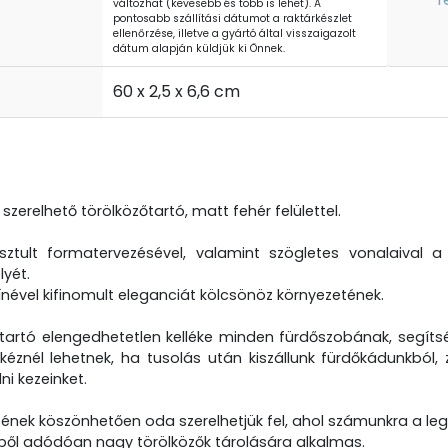
változhat (kevesebb és több is lehet). A
pontosabb szállítási dátumot a raktárkészlet
ellenőrzése, illetve a gyártó által visszaigazolt
dátum alapján küldjük ki Önnek.
t
60 x 2,5 x 6,6 cm
a szerelhető törölközőtartó, matt fehér felülettel.
tisztult formatervezésével, valamint szögletes vonalaiva
lyét.
ínével kifinomult eleganciát kölcsönöz környezetének.
tartó elengedhetetlen kelléke minden fürdőszobának, segítség
kéznél lehetnek, ha tusolás után kiszállunk fürdőkádunkbó
ni kezeinket.
zésének köszönhetően oda szerelhetjük fel, ahol számunkra a le
ől adódóan nagy törölközők tárolására alkalmas.