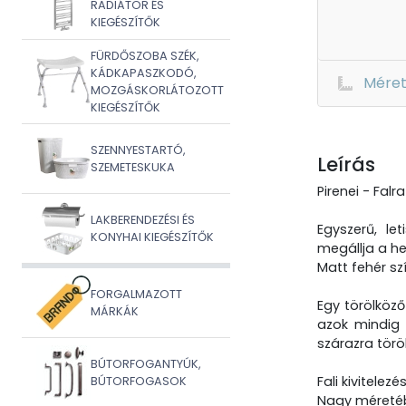
RADIÁTOR ÉS
KIEGÉSZÍTŐK
FÜRDŐSZOBA SZÉK,
KÁDKAPASZKODÓ,
Mére
MOZGÁSKORLÁTOZOTT
KIEGÉSZÍTŐK
SZENNYESTARTÓ,
Leírás
SZEMETESKUKA
Pirenei - Falr
LAKBERENDEZÉSI ÉS
Egyszerű, le
KONYHAI KIEGÉSZÍTŐK
megállja a he
Matt fehér sz
FORGALMAZOTT
Egy törölköző
MÁRKÁK
azok mindig 
szárazra töröl
BÚTORFOGANTYÚK,
Fali kivitele
BÚTORFOGASOK
Nagy méretéb