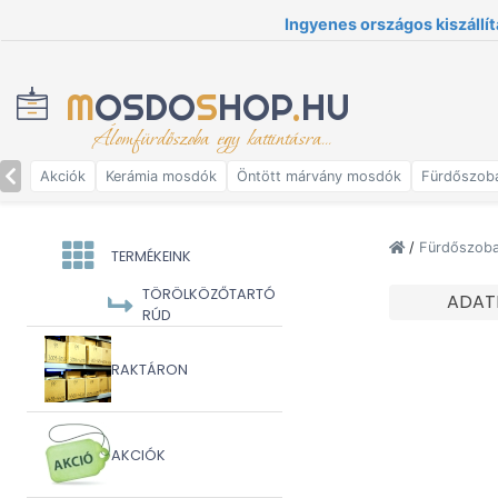
Ingyenes országos kiszállít
M
OSDO
S
HOP
.
HU
Álomfürdőszoba egy kattintásra...
Akciók
Kerámia mosdók
Öntött márvány mosdók
Fürdőszob
/
Fürdőszoba 
TERMÉKEINK
TÖRÖLKÖZŐTARTÓ
ADAT
RÚD
RAKTÁRON
AKCIÓK