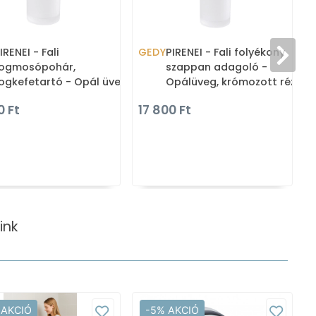
IRENEI - Fali
GEDY
PIRENEI - Fali folyékony
ogmosópohár,
szappan adagoló -
ogkefetartó - Opál üveg,
Opálüveg, krómozott réz
rómozott sárgaréz
0 Ft
17 800 Ft
ink
 AKCIÓ
-5% AKCIÓ