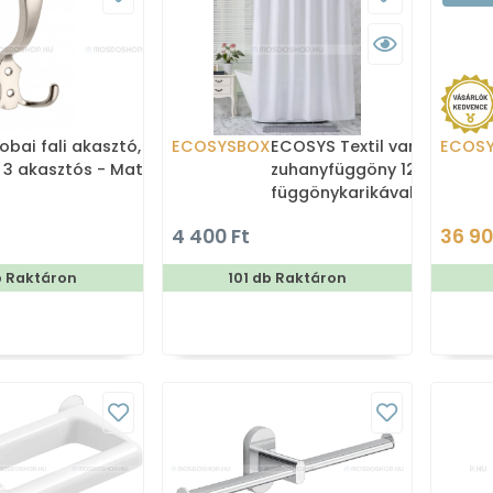
obai fali akasztó,
ECOSYSBOX
ECOSYS Textil varrott
ECOS
 3 akasztós - Matt
zuhanyfüggöny 12db
függönykarikával
180x200cm -
4 400 Ft
36 90
Zuhanyfüggöny textil
b Raktáron
101 db Raktáron