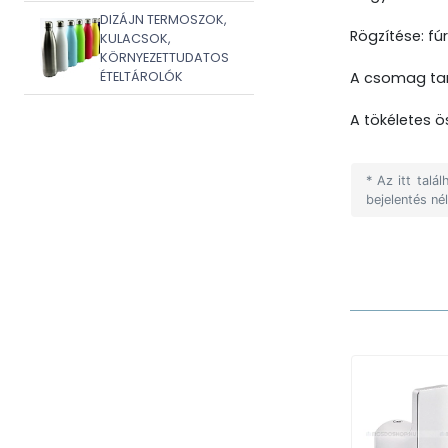
DIZÁJN TERMOSZOK,
Rögzítése: fú
KULACSOK,
KÖRNYEZETTUDATOS
ÉTELTÁROLÓK
A csomag tar
A tökéletes 
* Az itt tal
bejelentés né