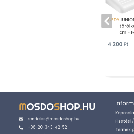
GEDY
JUNIO
törölk
cm - 
4 200 Ft
Inform
M
OSDO
S
HOP
.
HU
Kapcsola
rendeles@mosdoshop.hu
Fizetési 
+36-20-343-42-52
Termék g