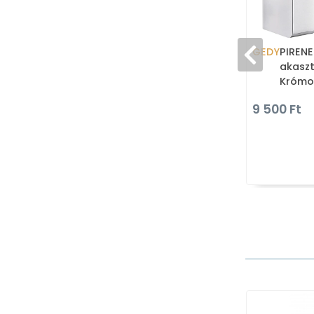
GEDY
PIRENE
akaszt
Krómo
9 500 Ft