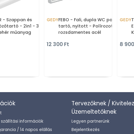
R - Szappan és
GEDY
FEBO - Fali, dupla WC papír
GEDY
T
özőtartó - 2in1 - 30
tartó, nyitott - Polírozott
E
Fehér műanyag
rozsdamentes acél
K
V
12 300 Ft
8 900
ációk
Tervezőknek / Kivitele
Üzemeltetőknek
t
/ szállítási információk
Legyen partnerünk
arancia / 14 napos elállás
Bejelentkezés