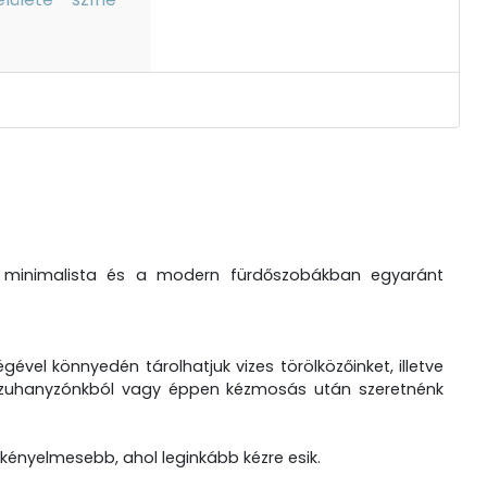
l a minimalista és a modern fürdőszobákban egyaránt
ével könnyedén tárolhatjuk vizes törölközőinket, illetve
l, zuhanyzónkból vagy éppen kézmosás után szeretnénk
gkényelmesebb, ahol leginkább kézre esik.