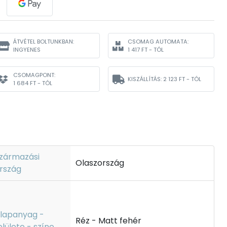
ÁTVÉTEL BOLTUNKBAN:
CSOMAG AUTOMATA:
INGYENES
1 417 FT - TÓL
CSOMAGPONT:
KISZÁLLÍTÁS:
2 123 FT - TÓL
1 684 FT - TÓL
zármazási
Olaszország
rszág
lapanyag -
Réz - Matt fehér
elülete - színe