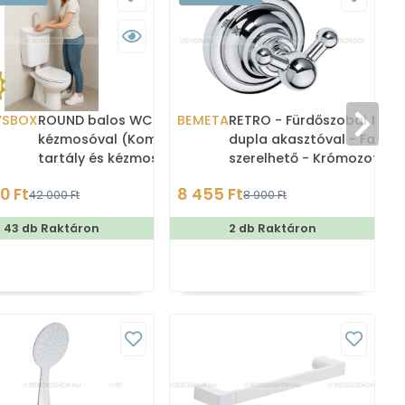
YSBOX
ROUND balos WC tartály
BEMETA
RETRO - Fürdőszobai foga
kézmosóval (Kombi WC
dupla akasztóval - Falra
tartály és kézmosó)
szerelhető - Krómozott ré
0 Ft
8 455 Ft
42 000 Ft
8 900 Ft
43 db Raktáron
2 db Raktáron