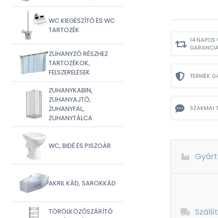
WC KIEGÉSZÍTŐ ÉS WC
TARTOZÉK
14 NAPOS 
GARANCI
ZUHANYZÓ RÉSZHEZ
TARTOZÉKOK,
FELSZERELÉSEK
TERMÉK G
ZUHANYKABIN,
ZUHANYAJTÓ,
SZAKMAI 
ZUHANYFAL,
ZUHANYTÁLCA
WC, BIDÉ ÉS PISZOÁR
Gyárt
AKRIL KÁD, SAROKKÁD
Szállí
TÖRÖLKÖZŐSZÁRÍTÓ