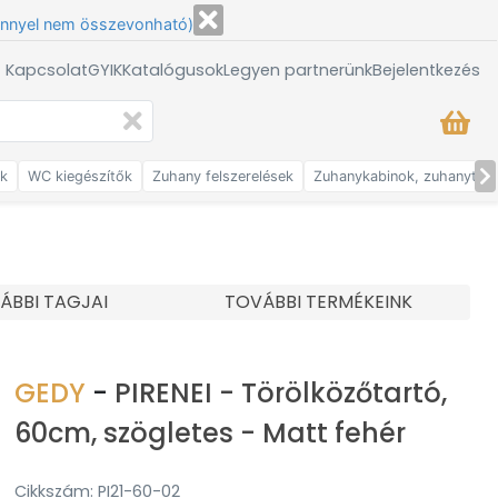
énnyel nem összevonható)
/ Kapcsolat
GYIK
Katalógusok
Legyen partnerünk
Bejelentkezés
ők
WC kiegészítők
Zuhany felszerelések
Zuhanykabinok, zuhanytálc
ÁBBI TAGJAI
TOVÁBBI TERMÉKEINK
GEDY
-
PIRENEI - Törölközőtartó,
60cm, szögletes - Matt fehér
Cikkszám: PI21-60-02