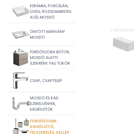
KERÁMIA, PORCELÁN,
ÜVEG, ROZSDAMENTES
ACÉL MOSDÓ
ÖNTÖTT MÁRVÁNY
MOSDÓ
FÜRDŐSZOBA BÚTOR,
MOSDÓ ALATTI
SZEKRÉNY, FALI TÜKÖR
CSAP, CSAPTELEP
MOSDÓ ÉS KÁD
SZERELVÉNYEK,
KIEGÉSZÍTŐK
FÜRDŐSZOBA
KIEGÉSZÍTŐ,
FELSZERELÉS, KELLÉK