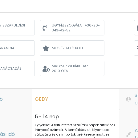
VISSZAKÜLDÉSI
ÜGYFÉLSZOLGÁLAT +36-20-
A
343-42-52
ARANCIA
MEGBÍZHATÓ BOLT
MAGYAR WEBÁRUHÁZ
TANÁCSADÁS
2010 ÓTA
S
ó
GEDY
o
5 - 14 nap
Figyelem! A feltüntetett szállítási napok általános
A
irányadó számok. A termékkészlet folyamatos
tási idő
változása és az importok beérkezése miatt ez
f