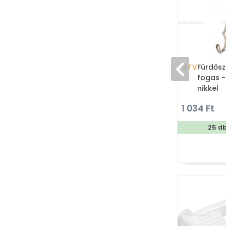
GTV
Fürdősz
fogas -
nikkel
1 034 Ft
25 d