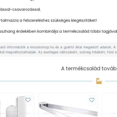
rással-csavarozással.
talmazza a felszereléshez szükséges kiegészítőket!
összhang érdekében kombinálja a termékcsalád többi tagjával
álható információk a mosdoshop.hu és a gyártó által megadott adatok. 
lkül megváltoztathatják. Az esetleges változásért, szöveg hibákért, fotó e
A termékcsalád tovább