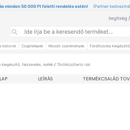
ás minden 50 000 Ft feletti rendelés estén!
(Partner kedvezm
Segítség 
a bútorok
Csaptelepek
Mosdó szerelvények
Fürdőszoba kiegészít
kiegészítő, felszerelés, kellék
/
Törölközőtartó rúd
LAP
LEÍRÁS
TERMÉKCSALÁD TOV