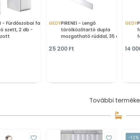
I - Fürdőszobai fali
GEDY
PIRENEI - Lengő
GEDY
P
ó szett, 2 db -
törölközőtartó dupla
f
zott
mozgatható rúddal, 35 cm
f
- Krómozott sárgaréz
k
25 200 Ft
14 00
További terméke
-12%