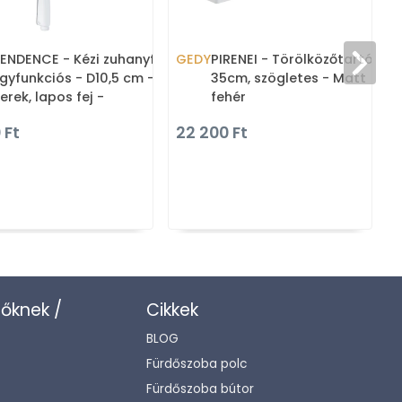
ENDENCE - Kézi zuhanyfej -
GEDY
PIRENEI - Törölközőtartó,
gyfunkciós - D10,5 cm -
35cm, szögletes - Matt
erek, lapos fej -
fehér
íztakarékos - Fehér ABS
 Ft
22 200 Ft
(GY
zőknek /
Cikkek
BLOG
Fürdőszoba polc
Fürdőszoba bútor