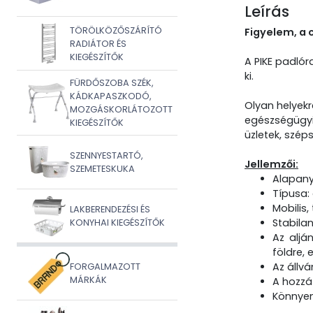
Leírás
TÖRÖLKÖZŐSZÁRÍTÓ
Figyelem, a 
RADIÁTOR ÉS
KIEGÉSZÍTŐK
A PIKE padlór
ki.
FÜRDŐSZOBA SZÉK,
KÁDKAPASZKODÓ,
Olyan helyekr
MOZGÁSKORLÁTOZOTT
egészségügyi 
KIEGÉSZÍTŐK
üzletek, szép
SZENNYESTARTÓ,
Jellemzői:
SZEMETESKUKA
Alapany
Típusa: 
Mobilis,
LAKBERENDEZÉSI ÉS
Stabilan
KONYHAI KIEGÉSZÍTŐK
Az aljá
földre, 
Az állvá
FORGALMAZOTT
MÁRKÁK
A hozzá
Könnyen