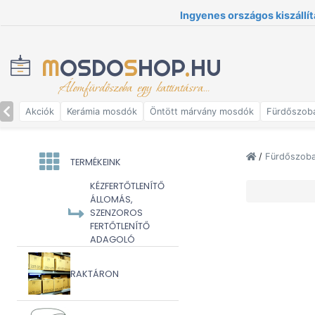
Ingyenes országos kiszállít
M
OSDO
S
HOP
.
HU
Álomfürdőszoba egy kattintásra...
Akciók
Kerámia mosdók
Öntött márvány mosdók
Fürdőszob
/
Fürdőszoba 
TERMÉKEINK
KÉZFERTŐTLENÍTŐ
ÁLLOMÁS,
SZENZOROS
FERTŐTLENÍTŐ
ADAGOLÓ
RAKTÁRON