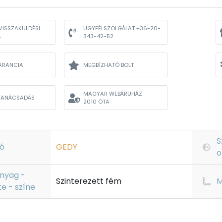
VISSZAKÜLDÉSI
ÜGYFÉLSZOLGÁLAT +36-20-
A
343-42-52
ARANCIA
MEGBÍZHATÓ BOLT
MAGYAR WEBÁRUHÁZ
TANÁCSADÁS
2010 ÓTA
S
ó
GEDY
o
nyag -
Szinterezett fém
M
te - színe