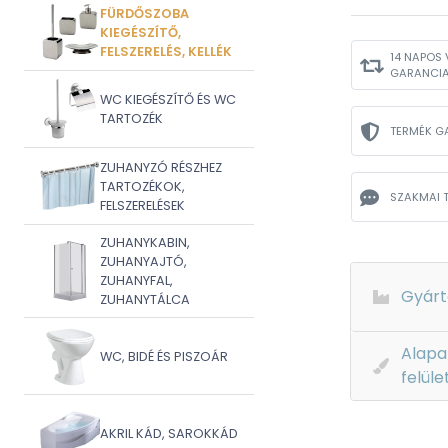
FÜRDŐSZOBA
KIEGÉSZÍTŐ,
FELSZERELÉS, KELLÉK
14 NAPOS 
GARANCI
WC KIEGÉSZÍTŐ ÉS WC
TARTOZÉK
TERMÉK G
ZUHANYZÓ RÉSZHEZ
TARTOZÉKOK,
SZAKMAI 
FELSZERELÉSEK
ZUHANYKABIN,
ZUHANYAJTÓ,
ZUHANYFAL,
Gyárt
ZUHANYTÁLCA
Alapa
WC, BIDÉ ÉS PISZOÁR
felüle
AKRIL KÁD, SAROKKÁD