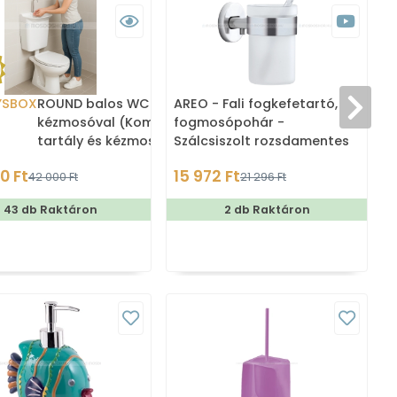
YSBOX
ROUND balos WC tartály
AREO - Fali fogkefetartó,
kézmosóval (Kombi WC
fogmosópohár -
tartály és kézmosó)
Szálcsiszolt rozsdamentes
acél, opálüveg
0 Ft
15 972 Ft
42 000 Ft
21 296 Ft
43 db Raktáron
2 db Raktáron