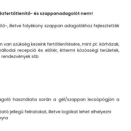
kézfertőtlenítő- és szappanadagolót nem!
ítő-, illetve folyékony szappan adagolókhoz fejlesztették
van szükség kezeink fertőtlenítésére, mint pl.: kórházak,
állodai recepció és előtér, éttermi közösségi területek,
, rendezvények stb
agoló használata során a gél/szappan lecsöpögjön a
tó jellegű feliratokat, illetve logókat lehet elhelyezni
nyra