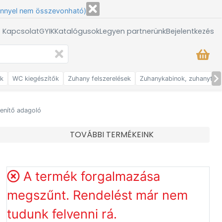
énnyel nem összevonható)
/ Kapcsolat
GYIK
Katalógusok
Legyen partnerünk
Bejelentkezés
ők
WC kiegészítők
Zuhany felszerelések
Zuhanykabinok, zuhanytálc
lenítő adagoló
TOVÁBBI TERMÉKEINK
A termék forgalmazása
megszűnt. Rendelést már nem
tudunk felvenni rá.