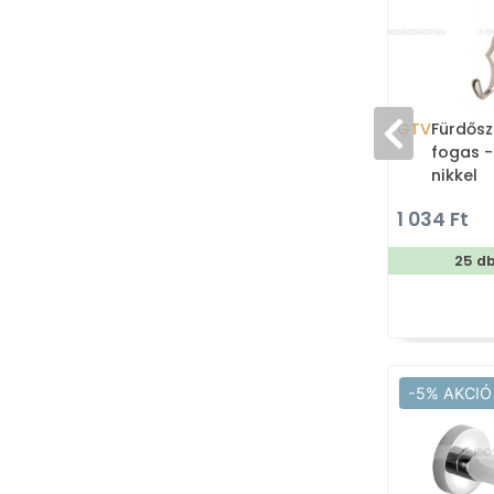
GTV
Fürdősz
fogas -
nikkel
1 034 Ft
25 d
-5% AKCIÓ