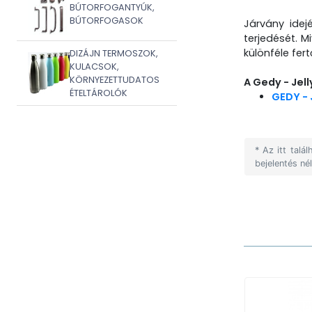
BÚTORFOGANTYÚK,
BÚTORFOGASOK
Járvány idej
terjedését. M
különféle fer
DIZÁJN TERMOSZOK,
KULACSOK,
KÖRNYEZETTUDATOS
A Gedy - Jel
ÉTELTÁROLÓK
GEDY - 
* Az itt tal
bejelentés né