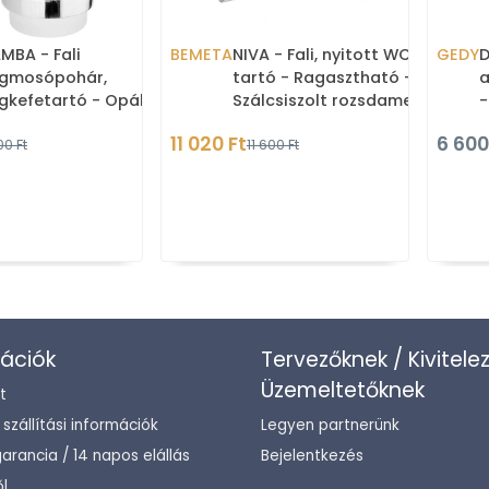
MBA - Fali
BEMETA
NIVA - Fali, nyitott WC papír
GEDY
D
gmosópohár,
tartó - Ragasztható -
a
gkefetartó - Opálüveg
Szálcsiszolt rozsdamentes
-
hár, krómozott fali
acél (101106025)
11 020 Ft
6 600
00 Ft
11 600 Ft
nzol
ációk
Tervezőknek / Kivitele
Üzemeltetőknek
t
/ szállítási információk
Legyen partnerünk
arancia / 14 napos elállás
Bejelentkezés
l