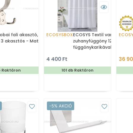
obai fali akasztó,
ECOSYSBOX
ECOSYS Textil varrott
ECOS
 3 akasztós - Matt
zuhanyfüggöny 12db
függönykarikával
180x200cm -
4 400 Ft
36 90
Zuhanyfüggöny textil
b Raktáron
101 db Raktáron
-5% AKCIÓ