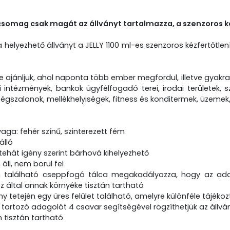
csomag csak magát az állványt tartalmazza, a szenzoros 
a helyezhető állványt a JELLY 1100 ml-es szenzoros kézfertőtlen
e ajánljuk, ahol naponta több ember megfordul, illetve gyakran 
intézmények, bankok ügyfélfogadó terei, irodai területek, sz
ségszalonok, mellékhelyiségek, fitness és konditermek, üzemek
aga: fehér színű, szinterezett fém
álló
 tehát igény szerint bárhová kihelyezhető
 áll, nem borul fel
n található cseppfogó tálca megakadályozza, hogy az ad
ez által annak környéke tisztán tartható
ny tetején egy üres felület található, amelyre különféle tájékozta
 tartozó adagolót 4 csavar segítségével rögzíthetjük az állvá
 tisztán tartható