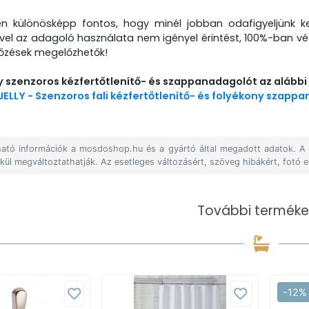
én különösképp fontos, hogy minél jobban odafigyeljünk k
ivel az adagoló használata nem igényel érintést, 100%-ban vé
tőzések megelőzhetők!
ly szenzoros kézfertőtlenítő- és szappanadagolót az alábbi 
JELLY - Szenzoros fali kézfertőtlenítő- és folyékony szappa
álható információk a mosdoshop.hu és a gyártó által megadott adatok. 
lkül megváltoztathatják. Az esetleges változásért, szöveg hibákért, fotó e
További terméke
-12%