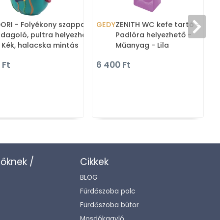
ORI - Folyékony szappan
GEDY
ZENITH WC kefe tartó -
dagoló, pultra helyezhető
Padlóra helyezhető -
 Kék, halacska mintás
Műanyag - Lila
műgyanta
 Ft
6 400 Ft
zőknek /
Cikkek
BLOG
Fürdőszoba polc
Fürdőszoba bútor
Mosdókagyló