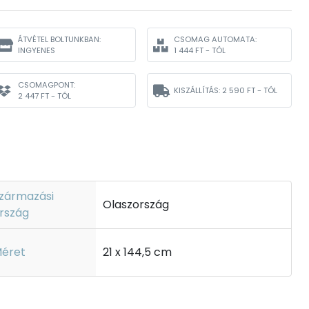
ÁTVÉTEL BOLTUNKBAN:
CSOMAG AUTOMATA:
INGYENES
1 444 FT - TÓL
CSOMAGPONT:
KISZÁLLÍTÁS:
2 590 FT - TÓL
2 447 FT - TÓL
zármazási
Olaszország
rszág
éret
21 x 144,5 cm