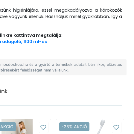
ezünk higiéniájára, ezzel megakadályozva a kórokozók
dve vagyunk ellenük. Használjuk minél gyakrabban, így a
linkre kattintva megtalálja:
n adagoló, 1100 ml-es
A mosdoshop.hu és a gyártó a termékek adatait bármikor, előzetes
ltérésekért felelősséget nem vállalunk.
ink
 AKCIÓ
-25% AKCIÓ