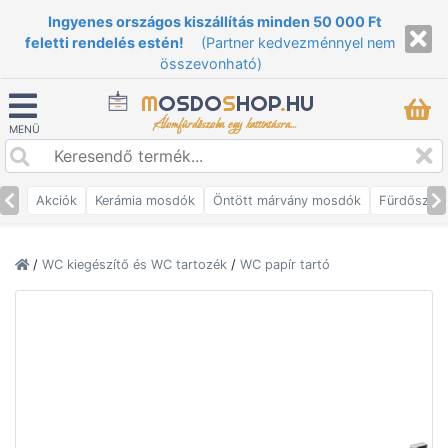
Ingyenes országos kiszállítás minden 50 000 Ft
feletti rendelés estén!
(Partner kedvezménnyel nem
összevonható)
M
OSDO
S
HOP
.
HU
Álomfürdőszoba egy kattintásra...
MENÜ
Akciók
Kerámia mosdók
Öntött márvány mosdók
Fürdőszob
/
WC kiegészítő és WC tartozék
/
WC papír tartó