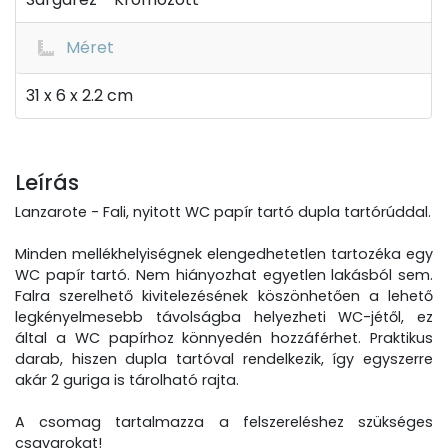
Méret
31 x 6 x 2.2 cm
Leírás
Lanzarote - Fali, nyitott WC papír tartó dupla tartórúddal.
Minden mellékhelyiségnek elengedhetetlen tartozéka egy
WC papír tartó. Nem hiányozhat egyetlen lakásból sem.
Falra szerelhető kivitelezésének köszönhetően a lehető
legkényelmesebb távolságba helyezheti WC-jétől, ez
által a WC papírhoz könnyedén hozzáférhet. Praktikus
darab, hiszen dupla tartóval rendelkezik, így egyszerre
akár 2 guriga is tárolható rajta.
A csomag tartalmazza a felszereléshez szükséges
csavarokat!