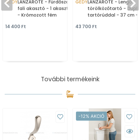
GEDY
LANZAROTE - Fürdőszobai
GEDY
LANZAROTE - Lengő
fali akasztó - 1 akasztós
törölközőtartó - Dupl
- Krómozott fém
tartórúddal - 37 cm -
Krómozott sárgaréz
14 400 Ft
43 700 Ft
További termékeink
-12% AKCIÓ