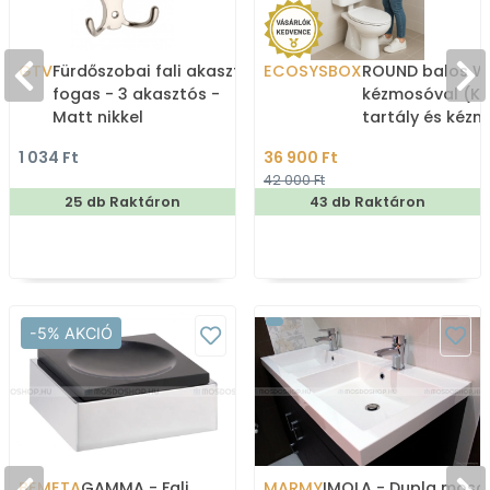
GTV
Fürdőszobai fali akasztó,
ECOSYSBOX
ROUND balos WC
fogas - 3 akasztós -
kézmosóval (K
Matt nikkel
tartály és kéz
1 034 Ft
36 900 Ft
42 000 Ft
25 db Raktáron
43 db Raktáron
-5% AKCIÓ
BEMETA
GAMMA - Fali
MARMY
IMOLA - Dupla mosd