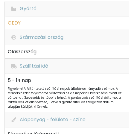
Gyártó
GEDY
Származási ország
Olaszország
Szállítási idő
5 - 14 nap
Figyelem! A feltüntetett szállítási napok általános irányadó számok. A
termékkészlet folyamatos változása és az importok beérkezése miatt ez
változhat (kevesebb és több is lehet). A pontosabb szállítási dátumot a
raktárkészlet ellenőrzése, illetve a gyártó által visszaigazolt dátum
alapján küldjük ki Önnek.
Alapanyag - felülete - színe
Sárgaréz - Krómozott