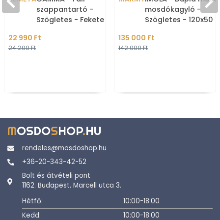
szappantartó -
mosdókagyló -
Szögletes - Fekete
Szögletes - 120x50 
műanyag, krómozott réz
Pultba, bútorba
22 990 Ft
135 000 Ft
süllyeszthető
24 200 Ft
142 000 Ft
M
OSDO
S
HOP
.
HU
rendeles@mosdoshop.hu
+36-20-343-42-52
Bolt és átvételi pont
1162. Budapest, Marcell utca 3.
Hétfő:
10:00-18:00
Kedd:
10:00-18:00