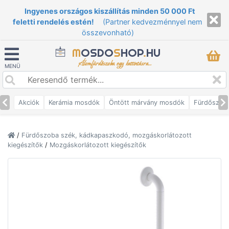
Ingyenes országos kiszállítás minden 50 000 Ft
feletti rendelés estén!
(Partner kedvezménnyel nem
összevonható)
M
OSDO
S
HOP
.
HU
Álomfürdőszoba egy kattintásra...
MENÜ
Akciók
Kerámia mosdók
Öntött márvány mosdók
Fürdőszob
/
Fürdőszoba szék, kádkapaszkodó, mozgáskorlátozott
kiegészítők
/
Mozgáskorlátozott kiegészítők