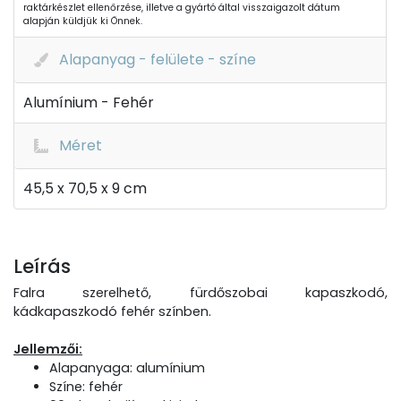
raktárkészlet ellenőrzése, illetve a gyártó által visszaigazolt dátum
alapján küldjük ki Önnek.
Alapanyag - felülete - színe
Alumínium - Fehér
Méret
45,5 x 70,5 x 9 cm
Leírás
Falra szerelhető, fürdőszobai kapaszkodó,
kádkapaszkodó fehér színben.
Jellemzői:
Alapanyaga: alumínium
Színe: fehér