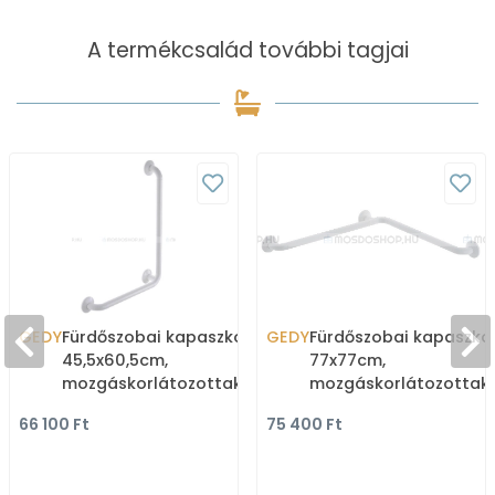
A termékcsalád további tagjai
GEDY
Fürdőszobai kapaszkodó
GEDY
Fürdőszobai kapaszk
45,5x60,5cm,
77x77cm,
mozgáskorlátozottaknak,
mozgáskorlátozottak
90 fokban hajlított -
- Fehér alumínium
66 100 Ft
75 400 Ft
Fehér alumínium (4
(4854-77)