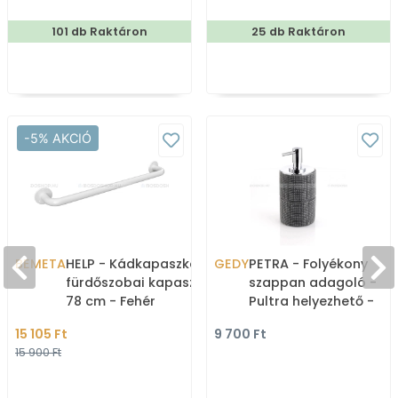
Zuhanyfüggöny textil
101 db Raktáron
25 db Raktáron
-5% AKCIÓ
BEMETA
HELP - Kádkapaszkodó,
GEDY
PETRA - Folyékony
fürdőszobai kapaszkodó,
szappan adagoló -
78 cm - Fehér
Pultra helyezhető -
rozsdamentes acél
Szürke műgyanta
15 105 Ft
9 700 Ft
15 900 Ft