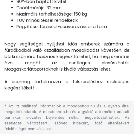
90°-ban hajlított kivitel
Csőátmérője: 32 mm
Maximális terhelhetősége: 150 kg
TÜV minősítéssel rendelkezik
Rögzítése: fúrással-csavarozással a falra
Nagy segítséget nyújthat idős emberek számára a
fürdőkádból való kiszállásban mosakodást követően, de
bárki számára hasznos kiegészítő lehet, ha meg szeretné
óvni magát az esetleges elcsúszástól.
Mozgáskorlátozottaknak is kiváló választás lehet.
A csomag tartalmazza a felszereléshez szükséges
kiegészítőket!
* Az itt található információk a mosdoshop.hu és a gyártó által
megadott adatok. A mosdoshop.hu és a gyártó a termékek adatait
bármikor, előzetes bejelentés nélkül megváltoztathatják. Az
esetleges változásért, szöveg hibákért, fotó eltérésekért
felelősséget nem vállalunk.