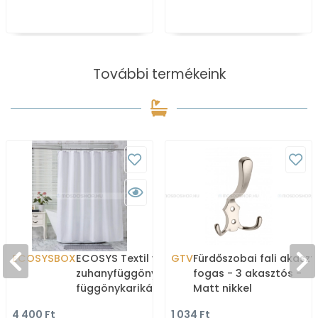
További termékeink
ECOSYSBOX
ECOSYS Textil varrott
GTV
Fürdőszobai fali akaszt
zuhanyfüggöny 12db
fogas - 3 akasztós -
függönykarikával
Matt nikkel
180x200cm -
4 400 Ft
1 034 Ft