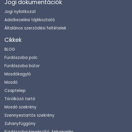
Jogi dokumentációk
Jogi nyilatkozat
Adatkezelési tájékoztató
Általános szerződési feltételek
Cikkek
BLOG
Fürdőszoba polc
Fürdőszoba bútor
Mosdókagyló
Mosdó
Csaptelep
Törölköző tartó
Mosdó szekrény
Szennyestartós szekrény
Zuhanyfüggöny
Fürdőszoba kiegészítő, felszerelés