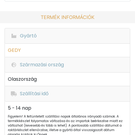
TERMÉK INFORMÁCIÓK
Gyártó
GEDY
Származási ország
Olaszország
Szállítási idő
5 - 14 nap
Figyelem! A feltüntetett szállítási napok általános irányadó számok. A
termékkészlet folyamatos változása és az importok beérkezése miatt ez
változhat (kevesebb és több is lehet). A pontosabb szállítási dátumot a
raktárkészlet ellenőrzése, illetve a gyártó által visszaigazolt dátum
alapján küldjük ki Önnek.