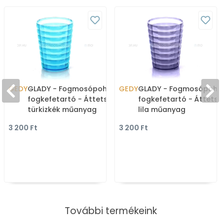
GEDY
GLADY - Fogmosópohár,
GEDY
GLADY - Fogmosópohá
fogkefetartó - Áttetsző
fogkefetartó - Áttets
türkizkék műanyag
lila műanyag
3 200 Ft
3 200 Ft
További termékeink