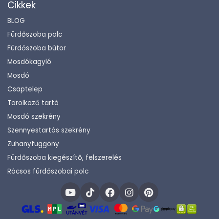
Cikkek
BLOG
Fürdőszoba polc
Fürdőszoba bútor
Mosdókagyló
Mosdó
Csaptelep
Törölköző tartó
Mosdó szekrény
Szennyestartós szekrény
Zuhanyfüggöny
Fürdőszoba kiegészítő, felszerelés
Rácsos fürdőszobai polc