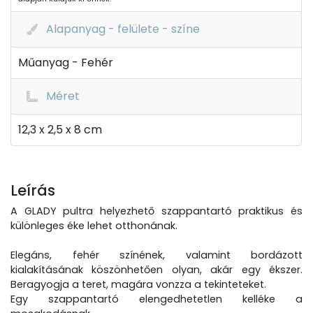
Alapanyag - felülete - színe
Műanyag - Fehér
Méret
12,3 x 2,5 x 8 cm
Leírás
A GLADY pultra helyezhető szappantartó praktikus és
különleges éke lehet otthonának.
Elegáns, fehér színének, valamint bordázott
kialakításának köszönhetően olyan, akár egy ékszer.
Beragyogja a teret, magára vonzza a tekinteteket.
Egy szappantartó elengedhetetlen kelléke a