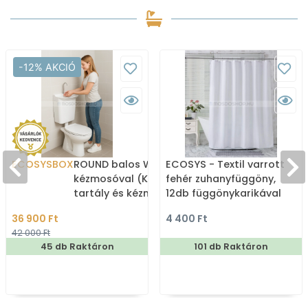
-12% AKCIÓ
ECOSYSBOX
ROUND balos WC tartály
ECOSYS - Textil varrott
kézmosóval (Kombi WC
fehér zuhanyfüggöny,
tartály és kézmosó)
12db függönykarikával
180x200cm
36 900 Ft
4 400 Ft
42 000 Ft
45 db Raktáron
101 db Raktáron