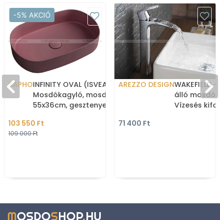
-5% AKCIÓ
SAPHO
INFINITY OVAL (ISVEA) -
AREZZO DESIGN
WAKEFIELD -
Mosdókagyló, mosdó
álló mosdó 
55x36cm, gesztenye
Vízesés kifo
vörös - Pultra, bútorra
Krómozott
103 550 Ft
71 400 Ft
szerelhető - K
109 000 Ft
M
OSDO
S
HOP
.
HU