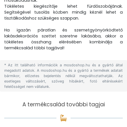
mosakodásnak.
Tökéletes kiegészítője lehet fürdőszobájának.
Segítségével tusolás közben mindig kéznél lehet a
tisztálkodáshoz szükséges szappan.
Ha igazán páratlan és szemetgyönyörködtető
lakásdekorációs szettet szeretne lakásába, akkor a
tökéletes összhang elérésében kombinálja a
termékcsalád többi tagjával!
* Az itt található információk a mosdoshop.hu és a gyártó által
megadott adatok. A mosdoshop.hu és a gyártó a termékek adatait
bármikor, előzetes bejelentés nélkül megváltoztathatják. Az
esetleges változásért, szöveg hibákért, fotó eltérésekért
felelősséget nem vállalunk.
A termékcsalád további tagjai