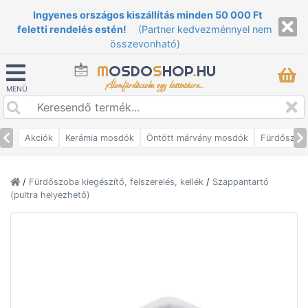
Ingyenes országos kiszállítás minden 50 000 Ft
feletti rendelés estén!
(Partner kedvezménnyel nem
összevonható)
M
OSDO
S
HOP
.
HU
Álomfürdőszoba egy kattintásra...
MENÜ
Akciók
Kerámia mosdók
Öntött márvány mosdók
Fürdőszob
/
Fürdőszoba kiegészítő, felszerelés, kellék
/
Szappantartó
(pultra helyezhető)