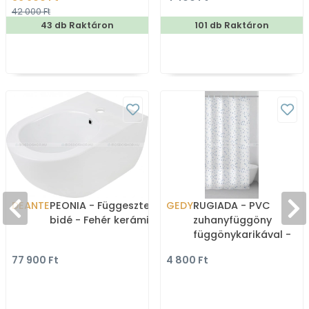
Zuhanyfüggöny 
42 000 Ft
43 db Raktáron
101 db Raktáron
DEANTE
PEONIA - Függesztett
GEDY
RUGIADA - PVC
bidé - Fehér kerámia
zuhanyfüggöny
függönykarikával -
120x200 cm - Vinyl -
77 900 Ft
4 800 Ft
Fehér, esőcsepp mintá