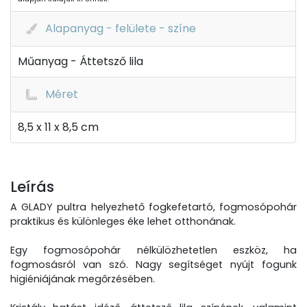
Alapanyag - felülete - színe
Műanyag - Áttetsző lila
Méret
8,5 x 11 x 8,5 cm
Leírás
A GLADY pultra helyezhető fogkefetartó, fogmosópohár
praktikus és különleges éke lehet otthonának.
Egy fogmosópohár nélkülözhetetlen eszköz, ha
fogmosásról van szó. Nagy segítséget nyújt fogunk
higiéniájának megőrzésében.