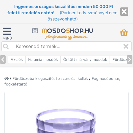
Ingyenes országos kiszállítás minden 50 000 Ft
feletti rendelés estén!
(Partner kedvezménnyel nem
összevonható)
M
OSDO
S
HOP
.
HU
Álomfürdőszoba egy kattintásra...
MENÜ
Akciók
Kerámia mosdók
Öntött márvány mosdók
Fürdőszob
/
Fürdőszoba kiegészítő, felszerelés, kellék
/
Fogmosópohár,
fogkefetartó