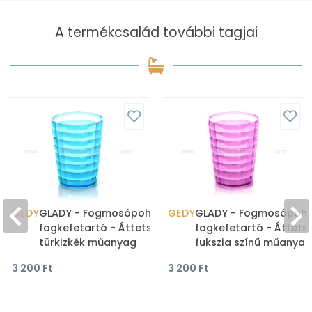
A termékcsalád további tagjai
GEDY
GLADY - Fogmosópohár,
GEDY
GLADY - Fogmosópohá
fogkefetartó - Áttetsző
fogkefetartó - Áttets
türkizkék műanyag
fukszia színű műanyag
3 200 Ft
3 200 Ft