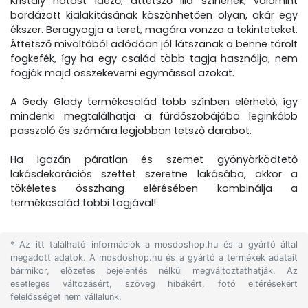
Kristály hatást idéző, áttetsző lila színének, valamint
bordázott kialakításának köszönhetően olyan, akár egy
ékszer. Beragyogja a teret, magára vonzza a tekinteteket.
Áttetsző mivoltából adódóan jól látszanak a benne tárolt
fogkefék, így ha egy család több tagja használja, nem
fogják majd összekeverni egymással azokat.
A Gedy Glady termékcsalád több színben elérhető, így
mindenki megtalálhatja a fürdőszobájába leginkább
passzoló és számára legjobban tetsző darabot.
Ha igazán páratlan és szemet gyönyörködtető
lakásdekorációs szettet szeretne lakásába, akkor a
tökéletes összhang elérésében kombinálja a
termékcsalád többi tagjával!
* Az itt található információk a mosdoshop.hu és a gyártó által
megadott adatok. A mosdoshop.hu és a gyártó a termékek adatait
bármikor, előzetes bejelentés nélkül megváltoztathatják. Az
esetleges változásért, szöveg hibákért, fotó eltérésekért
felelősséget nem vállalunk.