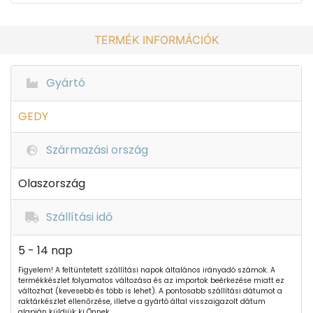
TERMÉK INFORMÁCIÓK
Gyártó
GEDY
Származási ország
Olaszország
Szállítási idő
5 - 14 nap
Figyelem! A feltüntetett szállítási napok általános irányadó számok. A
termékkészlet folyamatos változása és az importok beérkezése miatt ez
változhat (kevesebb és több is lehet). A pontosabb szállítási dátumot a
raktárkészlet ellenőrzése, illetve a gyártó által visszaigazolt dátum
alapján küldjük ki Önnek.