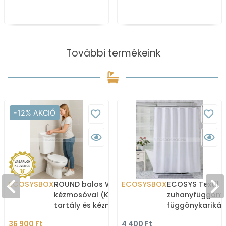
További termékeink
-12% AKCIÓ
ECOSYSBOX
ROUND balos WC tartály
ECOSYSBOX
ECOSYS Textil v
kézmosóval (Kombi WC
zuhanyfüggöny
tartály és kézmosó)
függönykarikáv
180x200cm -
36 900 Ft
4 400 Ft