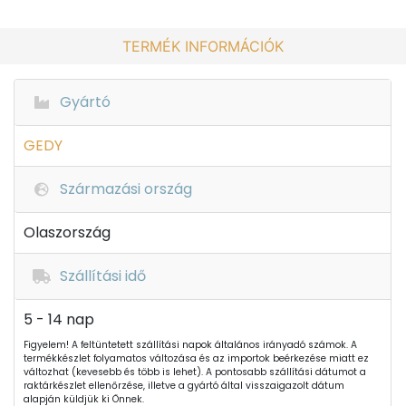
TERMÉK INFORMÁCIÓK
Gyártó
GEDY
Származási ország
Olaszország
Szállítási idő
5 - 14 nap
Figyelem! A feltüntetett szállítási napok általános irányadó számok. A
termékkészlet folyamatos változása és az importok beérkezése miatt ez
változhat (kevesebb és több is lehet). A pontosabb szállítási dátumot a
raktárkészlet ellenőrzése, illetve a gyártó által visszaigazolt dátum
alapján küldjük ki Önnek.