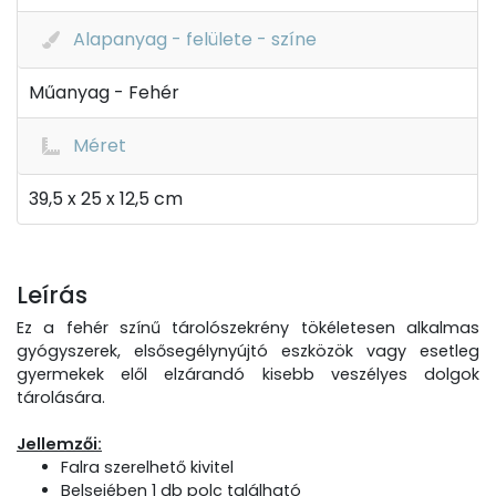
Alapanyag - felülete - színe
Műanyag - Fehér
Méret
39,5 x 25 x 12,5 cm
Leírás
Ez a fehér színű tárolószekrény tökéletesen alkalmas
gyógyszerek, elsősegélynyújtó eszközök vagy esetleg
gyermekek elől elzárandó kisebb veszélyes dolgok
tárolására.
Jellemzői:
Falra szerelhető kivitel
Belsejében 1 db polc található