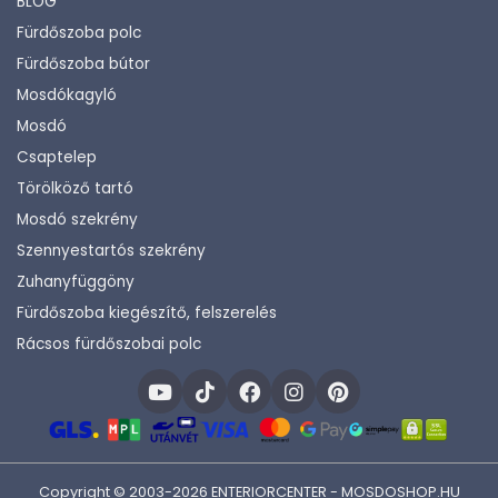
BLOG
Fürdőszoba polc
Fürdőszoba bútor
Mosdókagyló
Mosdó
Csaptelep
Törölköző tartó
Mosdó szekrény
Szennyestartós szekrény
Zuhanyfüggöny
Fürdőszoba kiegészítő, felszerelés
Rácsos fürdőszobai polc
Copyright © 2003-2026 ENTERIORCENTER - MOSDOSHOP.HU