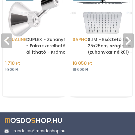
AQUALINE
DUPLEX - Zuhanyfej tartó
SAPHO
SLIM - Esőztető fejz
- Falra szerelhető,
25x25cm, szögletes
állítható - Krómozott -
(zuhanykar nélkül) -
Műanyag
Fényes inox
1 710 Ft
18 050 Ft
1 800 Ft
19 000 Ft
M
OSDO
S
HOP
.
HU
rendeles@mosdoshop.hu