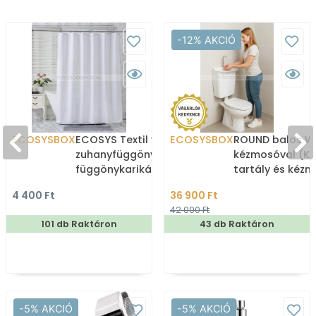
-12% AKCIÓ
ECOSYSBOX
ECOSYS Textil varrott
ECOSYSBOX
ROUND balos WC
zuhanyfüggöny 12db
kézmosóval (K
függönykarikával
tartály és kéz
180x200cm -
4 400 Ft
36 900 Ft
Zuhanyfüggöny textil
42 000 Ft
101 db Raktáron
43 db Raktáron
-5% AKCIÓ
-5% AKCIÓ