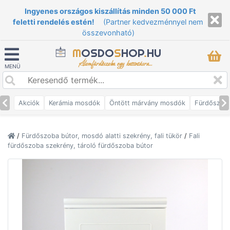
Ingyenes országos kiszállítás minden 50 000 Ft
feletti rendelés estén!
(Partner kedvezménnyel nem
összevonható)
M
OSDO
S
HOP
.
HU
Álomfürdőszoba egy kattintásra...
MENÜ
Akciók
Kerámia mosdók
Öntött márvány mosdók
Fürdőszob
/
Fürdőszoba bútor, mosdó alatti szekrény, fali tükör
/
Fali
fürdőszoba szekrény, tároló fürdőszoba bútor