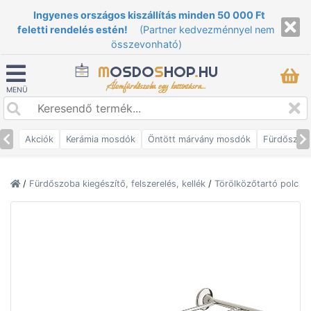
Ingyenes országos kiszállítás minden 50 000 Ft
feletti rendelés estén!
(Partner kedvezménnyel nem
összevonható)
M
OSDO
S
HOP
.
HU
Álomfürdőszoba egy kattintásra...
MENÜ
Akciók
Kerámia mosdók
Öntött márvány mosdók
Fürdőszob
/
Fürdőszoba kiegészítő, felszerelés, kellék
/
Törölközőtartó polc