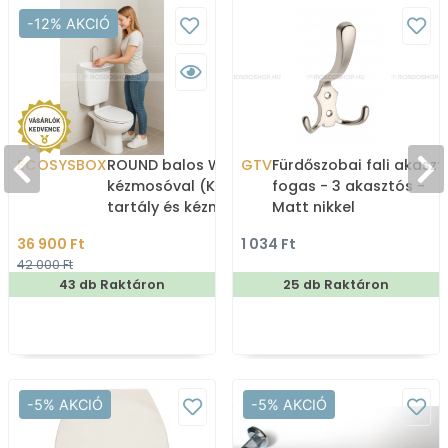
-12% AKCIÓ
ECOSYSBOX
ROUND balos WC tartály
GTV
Fürdőszobai fali akaszt
kézmosóval (Kombi WC
fogas - 3 akasztós -
tartály és kézmosó)
Matt nikkel
36 900 Ft
1 034 Ft
42 000 Ft
43 db Raktáron
25 db Raktáron
-5% AKCIÓ
-5% AKCIÓ