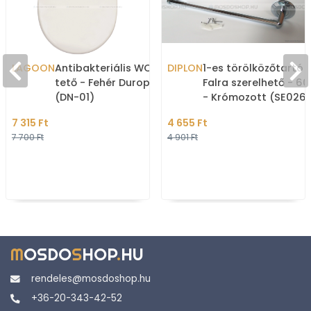
LAGOON
Antibakteriális WC ülőke,
DIPLON
1-es törölközőtartó 
tető - Fehér Duroplast
Falra szerelhető - 60 cm
(DN-01)
- Krómozott (SE0261
60)
7 315 Ft
4 655 Ft
7 700 Ft
4 901 Ft
M
OSDO
S
HOP
.
HU
rendeles@mosdoshop.hu
+36-20-343-42-52