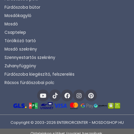
Fürdőszoba bútor
Mosdókagyló
Mosdó
Csaptelep
Törölköző tartó
Mosdó szekrény
Szennyestartós szekrény
Zuhanyfüggöny
Fürdőszoba kiegészítő, felszerelés
Rácsos fürdőszobai polc
Copyright © 2003-2026 ENTERIORCENTER - MOSDOSHOP.HU
Fejlesztette:
KHAM IT
Oldalainkon sütiket (cookie) használunk.