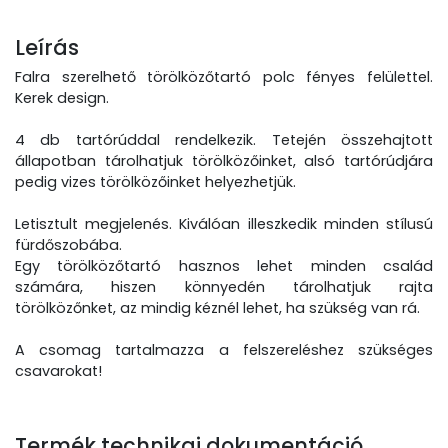
Leírás
Falra szerelhető törölközőtartó polc fényes felülettel.
Kerek design.
4 db tartórúddal rendelkezik. Tetején összehajtott
állapotban tárolhatjuk törölközőinket, alsó tartórúdjára
pedig vizes törölközőinket helyezhetjük.
Letisztult megjelenés. Kiválóan illeszkedik minden stílusú
fürdőszobába.
Egy törölközőtartó hasznos lehet minden család
számára, hiszen könnyedén tárolhatjuk rajta
törölközőnket, az mindig kéznél lehet, ha szükség van rá.
A csomag tartalmazza a felszereléshez szükséges
csavarokat!
Termék technikai dokumentáció