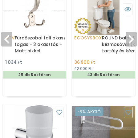
GTV
Fürdőszobai fali akasztó,
ECOSYSBOX
ROUND balos WC
fogas - 3 akasztós -
kézmosóval (K
Matt nikkel
tartály és kéz
1 034 Ft
36 900 Ft
42 000 Ft
25 db Raktáron
43 db Raktáron
-5% AKCIÓ