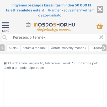
Ingyenes országos kiszállítás minden 50 000 Ft
feletti rendelés estén!
(Partner kedvezménnyel nem
összevonható)
M
OSDO
S
HOP
.
HU
Álomfürdőszoba egy kattintásra...
MENÜ
Akciók
Kerámia mosdók
Öntött márvány mosdók
Fürdőszob
/
Fürdőszoba kiegészítő, felszerelés, kellék
/
Fürdőszoba polc,
tükör alatti polc, piperepolc