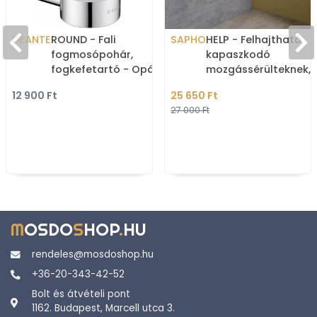
DEANTE
ROUND - Fali
SAPHO
HELP - Felhajtható
fogmosópohár,
kapaszkodó
fogkefetartó - Opálüveg,
mozgássérülteknek,
fényes inox
fürdőszobába, U alak
12 900 Ft
25 650 Ft
60cm - Fehér
27 000 Ft
rozsdamentes ac
M
OSDO
S
HOP
.
HU
rendeles@mosdoshop.hu
+36-20-343-42-52
Bolt és átvételi pont
1162. Budapest, Marcell utca 3.