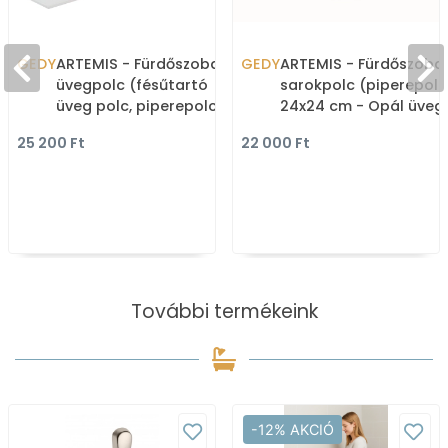
GEDY
ARTEMIS - Fürdőszobai
GEDY
ARTEMIS - Fürdőszobai
üvegpolc (fésűtartó
sarokpolc (piperepolc
üveg polc, piperepolc) -
24x24 cm - Opál üveg
60 cm - Opál üveg
25 200 Ft
22 000 Ft
További termékeink
-12% AKCIÓ