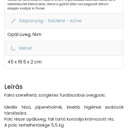
raktárkészlet ellenőrzése, illetve a gyártó által visszaigazolt dátum
alapján küldjük ki Önnek.
Alapanyag - felülete - színe
Opál üveg, fém
Méret
45 x 16.5 x 2 cm
Leírás
Falra szerelhető, szögletes fürdőszobai üvegpolc.
Ideális fésű, pipereholmik, kisebb higiéniai eszközök
tárolására.
Polc része opálüveg, fali tartó konzolja krómozott réz.
A polc terhelhetősége 5,5 kg.