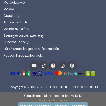
Mosdókagyló
Mosdó
Csaptelep
Törölköző tartó
Mosdó szekrény
Szennyestartós szekrény
Zuhanyfüggöny
Fürdőszoba kiegészítő, felszerelés
Rácsos fürdőszobai polc
Copyright © 2003-2026 ENTERIORCENTER - MOSDOSHOP.HU
Fejlesztette:
KHAM IT
Oldalainkon sütiket (cookie) használunk.
További információk
Kosárba rakom
Kötelezők elfogadása
Mindegyik elfogadása