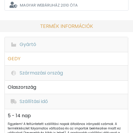
MAGYAR WEBÁRUHÁZ
2010 ÓTA
TERMÉK INFORMÁCIÓK
Gyártó
GEDY
Származási ország
Olaszország
Szállítási idő
5 - 14 nap
Figyelem! A feltüntetett szállítási napok általános irányadó számok. A
termékkészlet folyamatos változása és az importok beérkezése miatt ez
változhat (kevesebb és több is lehet). A pontosabb szállítási dátumot a