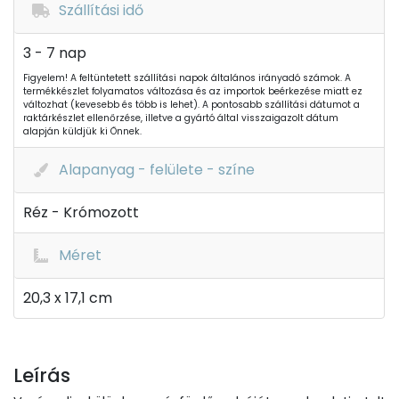
Szállítási idő
3 - 7 nap
Figyelem! A feltüntetett szállítási napok általános irányadó számok. A
termékkészlet folyamatos változása és az importok beérkezése miatt ez
változhat (kevesebb és több is lehet). A pontosabb szállítási dátumot a
raktárkészlet ellenőrzése, illetve a gyártó által visszaigazolt dátum
alapján küldjük ki Önnek.
Alapanyag - felülete - színe
Réz - Krómozott
Méret
20,3 x 17,1 cm
Leírás