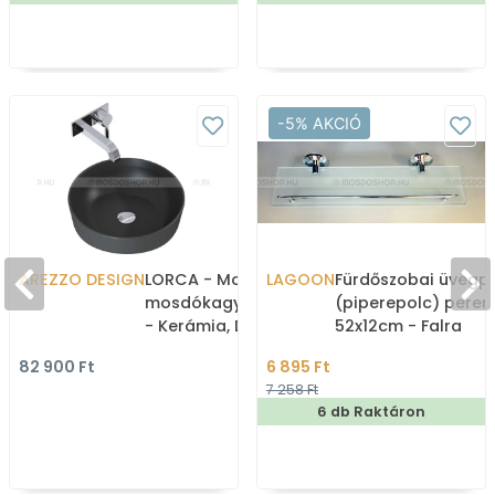
-5% AKCIÓ
AREZZO DESIGN
LORCA - Mosdó,
LAGOON
Fürdőszobai üvegp
mosdókagyló, mosdótál
(piperepolc) perem
- Kerámia, D41,5cm,
52x12cm - Falra
kerek, matt antracit -
szerelhető - Üveg,
82 900 Ft
6 895 Ft
Pultra, bútorra ültethető
krómozott réz
7 258 Ft
6 db Raktáron