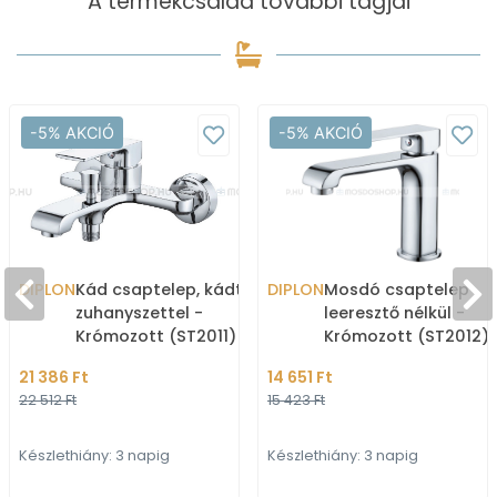
A termékcsalád további tagjai
-5% AKCIÓ
-5% AKCIÓ
DIPLON
Kád csaptelep, kádtöltő
DIPLON
Mosdó csaptelep
zuhanyszettel -
leeresztő nélkül -
Krómozott (ST2011)
Krómozott (ST2012)
21 386 Ft
14 651 Ft
22 512 Ft
15 423 Ft
Készlethiány: 3 napig
Készlethiány: 3 napig