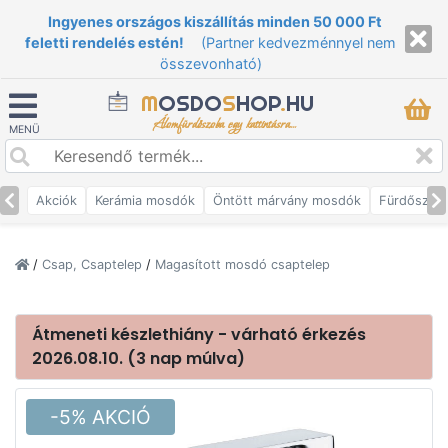
Ingyenes országos kiszállítás minden 50 000 Ft
feletti rendelés estén!
(Partner kedvezménnyel nem
összevonható)
M
OSDO
S
HOP
.
HU
Álomfürdőszoba egy kattintásra...
MENÜ
Akciók
Kerámia mosdók
Öntött márvány mosdók
Fürdőszob
/
Csap, Csaptelep
/
Magasított mosdó csaptelep
Átmeneti készlethiány - várható érkezés
2026.08.10. (3 nap múlva)
-5% AKCIÓ