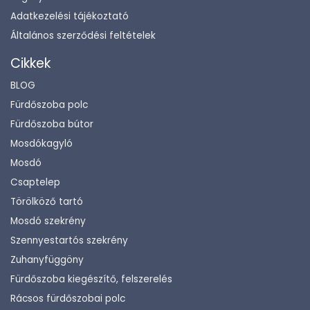
Adatkezelési tájékoztató
Általános szerződési feltételek
Cikkek
BLOG
Fürdőszoba polc
Fürdőszoba bútor
Mosdókagyló
Mosdó
Csaptelep
Törölköző tartó
Mosdó szekrény
Szennyestartós szekrény
Zuhanyfüggöny
Fürdőszoba kiegészítő, felszerelés
Rácsos fürdőszobai polc