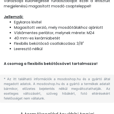
Varázsolja különlegessé fürdőszobáját ezzel a letisztult
megjelenésű magasított mosdó csapteleppel!
Jellemzői:
Egykaros kivitel
Magasított verzió, mely mosdótálakhoz ajánlott
Vízkőmentes perlátor, melynek mérete: M24
40 mm-es kerámiabetét
Flexibilis bekötőcső csatlakozása: 3/8"
Leeresztő nélkül
A csomag a flexibilis bekötőcsövet tartalmazza!
* Az itt található információk a mosdoshop.hu és a gyártó által
megadott adatok. A mosdoshop.hu és a gyártó a termékek adatait
bármikor, előzetes bejelentés nélkül megváltoztathatják. Az
esetleges változásért, szöveg hibákért, fotó eltérésekért
felelősséget nem vállalunk.