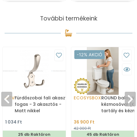
További termékeink
-12% AKCIÓ
GTV
Fürdőszobai fali akasztó,
ECOSYSBOX
ROUND balos WC
fogas - 3 akasztós -
kézmosóval (K
Matt nikkel
tartály és kéz
1 034 Ft
36 900 Ft
42 000 Ft
25 db Raktáron
45 db Raktáron