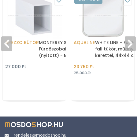
AREZZO BÚTOR
MONTEREY SLIM -
AQUALINE
WHITE LINE - Fürd
Fürdőszobai fali szekrény
fali tükör, műany
(nyitott) - Matt fehér
kerettel, 44x44 cm
Fehér
27 000 Ft
23 750 Ft
25 000 Ft
M
OSDO
S
HOP
.
HU
rendeles@mosdoshop.hu