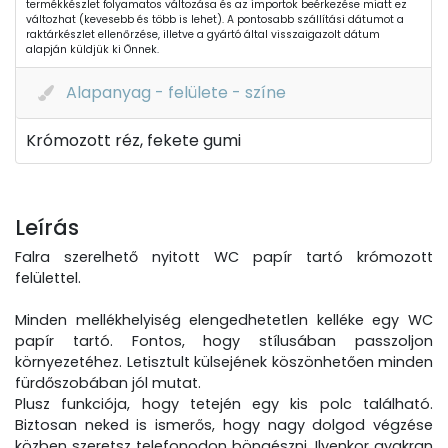
termékkészlet folyamatos változása és az importok beérkezése miatt ez
változhat (kevesebb és több is lehet). A pontosabb szállítási dátumot a
raktárkészlet ellenőrzése, illetve a gyártó által visszaigazolt dátum
alapján küldjük ki Önnek.
Alapanyag - felülete - színe
Krómozott réz, fekete gumi
Leírás
Falra szerelhető nyitott WC papír tartó krómozott
felülettel.
Minden mellékhelyiség elengedhetetlen kelléke egy WC
papír tartó. Fontos, hogy stílusában passzoljon
környezetéhez. Letisztult külsejének köszönhetően minden
fürdőszobában jól mutat.
Plusz funkciója, hogy tetején egy kis polc található.
Biztosan neked is ismerős, hogy nagy dolgod végzése
közben szeretsz telefonodon böngészni. Ilyenkor gyakran