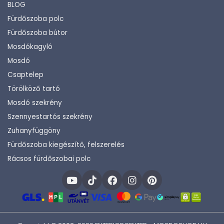
BLOG
Fürdőszoba polc
Fürdőszoba bútor
Mosdókagyló
Mosdó
Csaptelep
Törölköző tartó
Mosdó szekrény
Szennyestartós szekrény
Zuhanyfüggöny
Fürdőszoba kiegészítő, felszerelés
Rácsos fürdőszobai polc