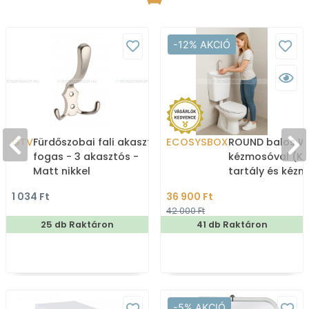
-12% AKCIÓ
GTV
Fürdőszobai fali akasztó,
ECOSYSBOX
ROUND balos WC
fogas - 3 akasztós -
kézmosóval (K
Matt nikkel
tartály és kéz
1 034 Ft
36 900 Ft
42 000 Ft
25 db Raktáron
41 db Raktáron
-5% AKCIÓ