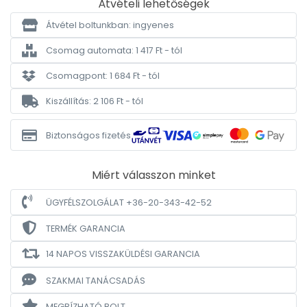
Átvételi lehetőségek
Átvétel boltunkban: ingyenes
Csomag automata: 1 417 Ft - tól
Csomagpont: 1 684 Ft - tól
Kiszállítás: 2 106 Ft - tól
Biztonságos fizetés
Miért válasszon minket
ÜGYFÉLSZOLGÁLAT +36-20-343-42-52
TERMÉK GARANCIA
14 NAPOS VISSZAKÜLDÉSI GARANCIA
SZAKMAI TANÁCSADÁS
MEGBÍZHATÓ BOLT