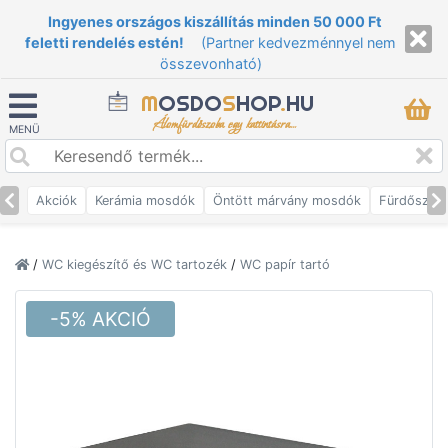
Ingyenes országos kiszállítás minden 50 000 Ft
feletti rendelés estén!
(Partner kedvezménnyel nem
összevonható)
M
OSDO
S
HOP
.
HU
Álomfürdőszoba egy kattintásra...
MENÜ
Akciók
Kerámia mosdók
Öntött márvány mosdók
Fürdőszob
/
WC kiegészítő és WC tartozék
/
WC papír tartó
-5% AKCIÓ