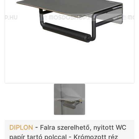
DIPLON
-
Falra szerelhető, nyitott WC
papír tartó polccal - Krómozott réz