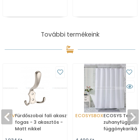
További termékeink
GTV
Fürdőszobai fali akasztó,
ECOSYSBOX
ECOSYS Textil v
fogas - 3 akasztós -
zuhanyfüggöny
Matt nikkel
függönykarikáv
180x200cm -