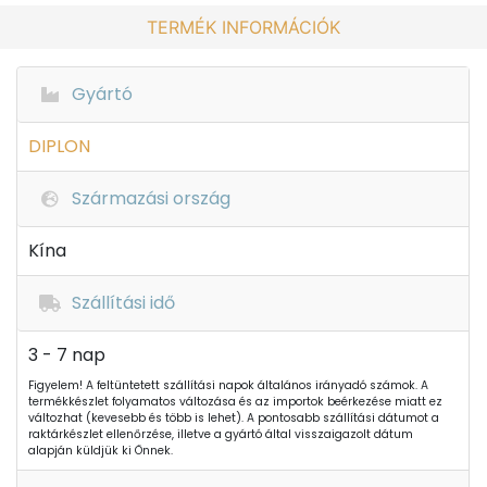
TERMÉK INFORMÁCIÓK
Gyártó
DIPLON
Származási ország
Kína
Szállítási idő
3 - 7 nap
Figyelem! A feltüntetett szállítási napok általános irányadó számok. A
termékkészlet folyamatos változása és az importok beérkezése miatt ez
változhat (kevesebb és több is lehet). A pontosabb szállítási dátumot a
raktárkészlet ellenőrzése, illetve a gyártó által visszaigazolt dátum
alapján küldjük ki Önnek.