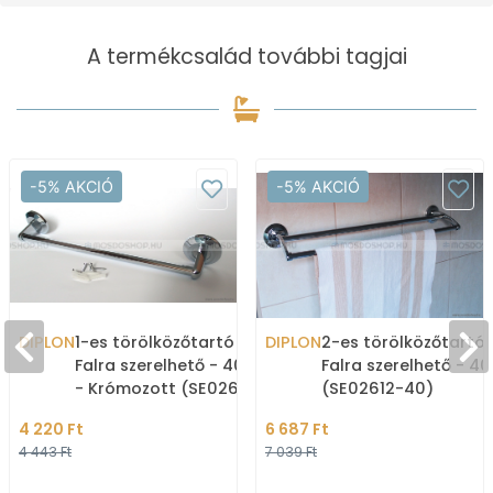
A termékcsalád további tagjai
-5% AKCIÓ
-5% AKCIÓ
DIPLON
1-es törölközőtartó -
DIPLON
2-es törölközőtartó 
Falra szerelhető - 40 cm
Falra szerelhető - 4
- Krómozott (SE02611-
(SE02612-40)
40)
4 220 Ft
6 687 Ft
4 443 Ft
7 039 Ft