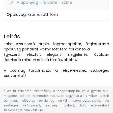
Alapanyag - felülete - színe
Opálüveg, krómozott fém
Leírás
Falra szerelhető dupla fogmosópohár, fogkefetartó
opálüveg pohárral, krómozott fém fali konzollal.
Egyszerű, letisztult, elegáns megjelenés. Kiválóan
illeszkedik minden stílusú fürdőszobához.
A csomag tartalmazza a felszereléshez szükséges
csavarokat!
* Az itt található információk a mosdoshop.hu és a gyártó által
megadott adatok. A mosdoshop.hu és a gyártó a termékek adatait
bármikor, előzetes bejelentés nélkül megváltoztathatják. Az
esetleges változásért, szöveg hibákért, fotó eltérésekért
felelősséget nem vállalunk.