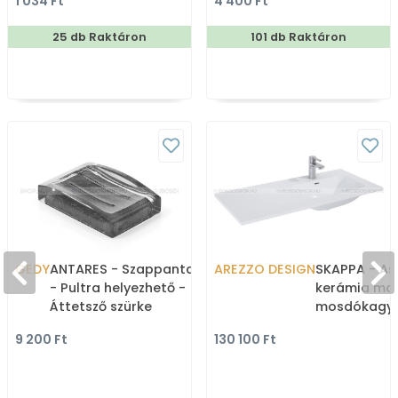
1 034 Ft
4 400 Ft
Zuhanyfüggöny 
25 db Raktáron
101 db Raktáron
GEDY
ANTARES - Szappantartó
AREZZO DESIGN
SKAPPA - As
- Pultra helyezhető -
kerámia mo
Áttetsző szürke
mosdókagyl
műgyanta
jobbos, csap
9 200 Ft
130 100 Ft
Pultba, bút