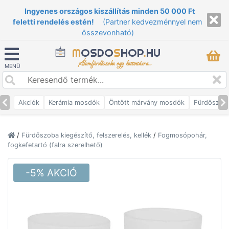
Ingyenes országos kiszállítás minden 50 000 Ft
feletti rendelés estén!
(Partner kedvezménnyel nem
összevonható)
M
OSDO
S
HOP
.
HU
Álomfürdőszoba egy kattintásra...
MENÜ
Akciók
Kerámia mosdók
Öntött márvány mosdók
Fürdőszob
/
Fürdőszoba kiegészítő, felszerelés, kellék
/
Fogmosópohár,
fogkefetartó (falra szerelhető)
-5% AKCIÓ