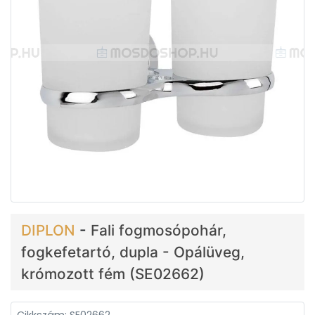
DIPLON
-
Fali fogmosópohár,
fogkefetartó, dupla - Opálüveg,
krómozott fém (SE02662)