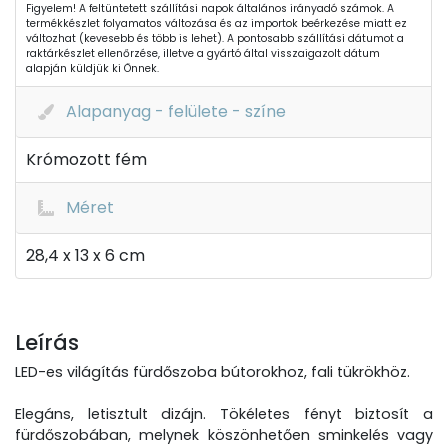
Figyelem! A feltüntetett szállítási napok általános irányadó számok. A
termékkészlet folyamatos változása és az importok beérkezése miatt ez
változhat (kevesebb és több is lehet). A pontosabb szállítási dátumot a
raktárkészlet ellenőrzése, illetve a gyártó által visszaigazolt dátum
alapján küldjük ki Önnek.
Alapanyag - felülete - színe
Krómozott fém
Méret
28,4 x 13 x 6 cm
Leírás
LED-es világítás fürdőszoba bútorokhoz, fali tükrökhöz.
Elegáns, letisztult dizájn. Tökéletes fényt biztosít a
fürdőszobában, melynek köszönhetően sminkelés vagy