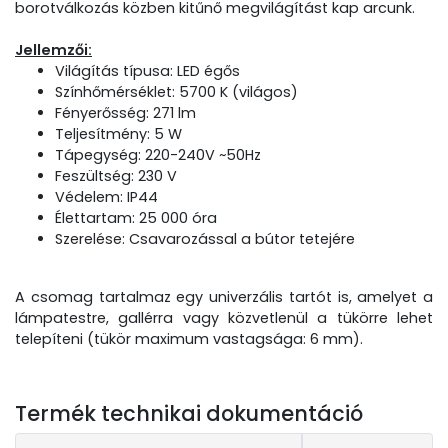
borotválkozás közben kitűnő megvilágítást kap arcunk.
Jellemzői:
Világítás típusa: LED égős
Színhőmérséklet: 5700 K (világos)
Fényerősség: 271 lm
Teljesítmény: 5 W
Tápegység: 220-240V ~50Hz
Feszültség: 230 V
Védelem: IP44
Élettartam: 25 000 óra
Szerelése: Csavarozással a bútor tetejére
A csomag tartalmaz egy univerzális tartót is, amelyet a
lámpatestre, gallérra vagy közvetlenül a tükörre lehet
telepíteni (tükör maximum vastagsága: 6 mm).
Termék technikai dokumentáció