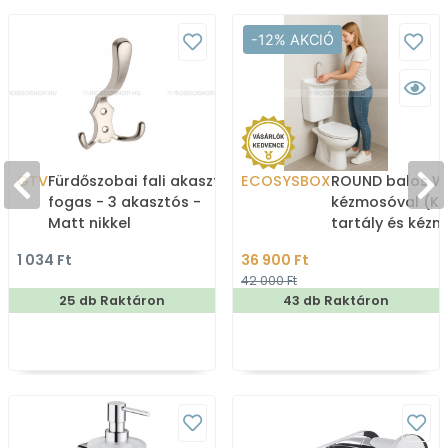
-12% AKCIÓ
GTV
Fürdőszobai fali akasztó,
ECOSYSBOX
ROUND balos WC
fogas - 3 akasztós -
kézmosóval (K
Matt nikkel
tartály és kéz
1 034 Ft
36 900 Ft
42 000 Ft
25 db Raktáron
43 db Raktáron