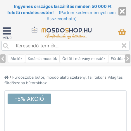
Ingyenes országos kiszállítás minden 50 000 Ft
feletti rendelés estén!
(Partner kedvezménnyel nem
összevonható)
M
OSDO
S
HOP
.
HU
Álomfürdőszoba egy kattintásra...
MENÜ
Akciók
Kerámia mosdók
Öntött márvány mosdók
Fürdőszob
/
Fürdőszoba bútor, mosdó alatti szekrény, fali tükör
/
Világítás
fürdőszoba bútorokhoz
-5% AKCIÓ