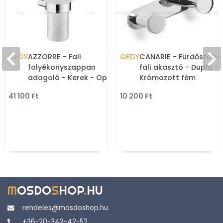
GEDY
AZZORRE - Fali
GEDY
CANARIE - Fürdőszoba
folyékonyszappan
fali akasztó - Dupla -
adagoló - Kerek - Opál
Krómozott fém
üveg, krómozott
41 100 Ft
10 200 Ft
alumínium
M
OSDO
S
HOP
.
HU
rendeles@mosdoshop.hu
+36-20-343-42-52