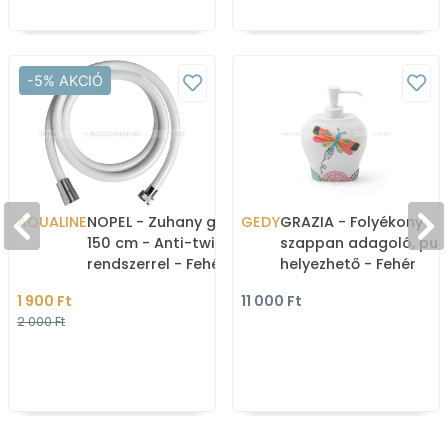
-5% AKCIÓ
AQUALINE
NOPEL - Zuhany gégecső,
GEDY
GRAZIA - Folyékony
150 cm - Anti-twist
szappan adagoló, pul
rendszerrel - Fehér PVC
helyezhető - Fehér
alapon színes rovar
1 900 Ft
11 000 Ft
mintás műanyag
2 000 Ft