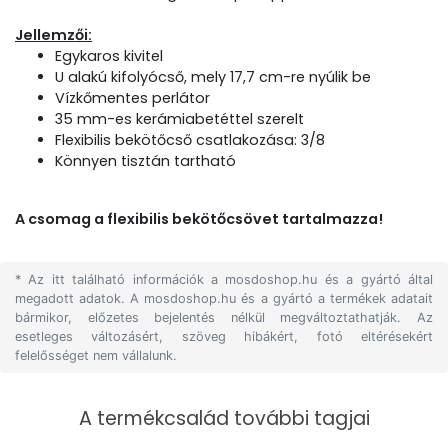
Jellemzői:
Egykaros kivitel
U alakú kifolyócső, mely 17,7 cm-re nyúlik be
Vízkőmentes perlátor
35 mm-es kerámiabetéttel szerelt
Flexibilis bekötőcső csatlakozása: 3/8
Könnyen tisztán tartható
A csomag a flexibilis bekötőcsövet tartalmazza!
* Az itt található információk a mosdoshop.hu és a gyártó által
megadott adatok. A mosdoshop.hu és a gyártó a termékek adatait
bármikor, előzetes bejelentés nélkül megváltoztathatják. Az
esetleges változásért, szöveg hibákért, fotó eltérésekért
felelősséget nem vállalunk.
A termékcsalád további tagjai