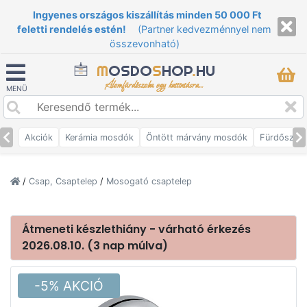
Ingyenes országos kiszállítás minden 50 000 Ft
feletti rendelés estén!
(Partner kedvezménnyel nem
összevonható)
M
OSDO
S
HOP
.
HU
Álomfürdőszoba egy kattintásra...
MENÜ
Akciók
Kerámia mosdók
Öntött márvány mosdók
Fürdőszob
/
Csap, Csaptelep
/
Mosogató csaptelep
Átmeneti készlethiány - várható érkezés
2026.08.10. (3 nap múlva)
-5% AKCIÓ