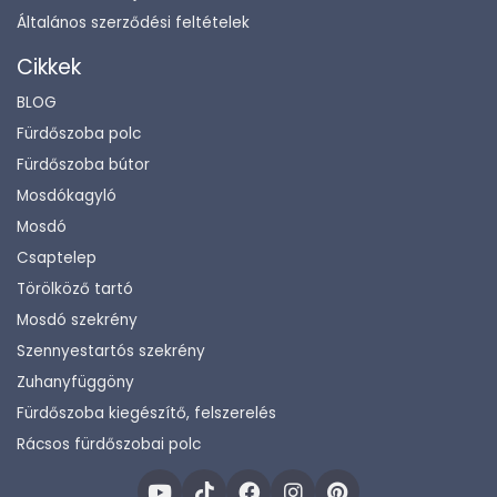
Általános szerződési feltételek
Cikkek
BLOG
Fürdőszoba polc
Fürdőszoba bútor
Mosdókagyló
Mosdó
Csaptelep
Törölköző tartó
Mosdó szekrény
Szennyestartós szekrény
Zuhanyfüggöny
Fürdőszoba kiegészítő, felszerelés
Rácsos fürdőszobai polc