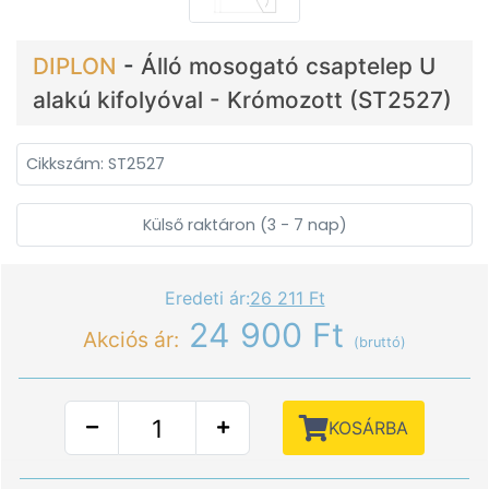
DIPLON
-
Álló mosogató csaptelep U
alakú kifolyóval - Krómozott (ST2527)
Cikkszám: ST2527
Külső raktáron (3 - 7 nap)
Eredeti ár:
26 211 Ft
24 900 Ft
Akciós ár:
(bruttó)
KOSÁRBA