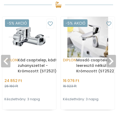
-5% AKCIÓ
-5% AKCIÓ
DIPLON
Kád csaptelep, kádtöltő
DIPLON
Mosdó csaptelep
zuhanyszettel -
leeresztő nélkül -
Krómozott (ST2521)
Krómozott (ST2522)
24 852 Ft
16 076 Ft
26 160 Ft
16 923 Ft
Készlethiány: 3 napig
Készlethiány: 3 napig