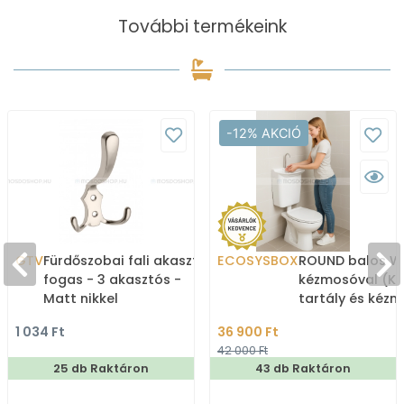
További termékeink
-12% AKCIÓ
GTV
Fürdőszobai fali akasztó,
ECOSYSBOX
ROUND balos WC
fogas - 3 akasztós -
kézmosóval (K
Matt nikkel
tartály és kéz
1 034 Ft
36 900 Ft
42 000 Ft
25 db Raktáron
43 db Raktáron