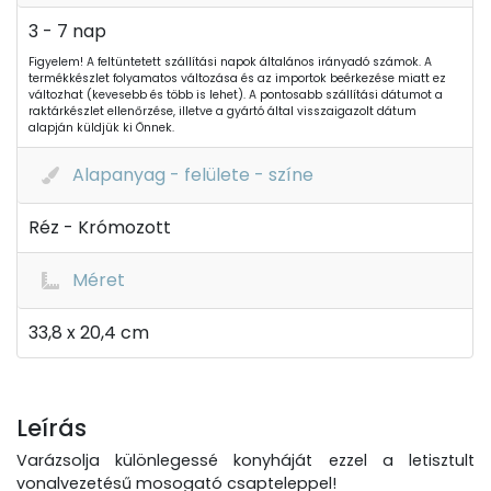
3 - 7 nap
Figyelem! A feltüntetett szállítási napok általános irányadó számok. A
termékkészlet folyamatos változása és az importok beérkezése miatt ez
változhat (kevesebb és több is lehet). A pontosabb szállítási dátumot a
raktárkészlet ellenőrzése, illetve a gyártó által visszaigazolt dátum
alapján küldjük ki Önnek.
Alapanyag - felülete - színe
Réz - Krómozott
Méret
33,8 x 20,4 cm
Leírás
Varázsolja különlegessé konyháját ezzel a letisztult
vonalvezetésű mosogató csapteleppel!