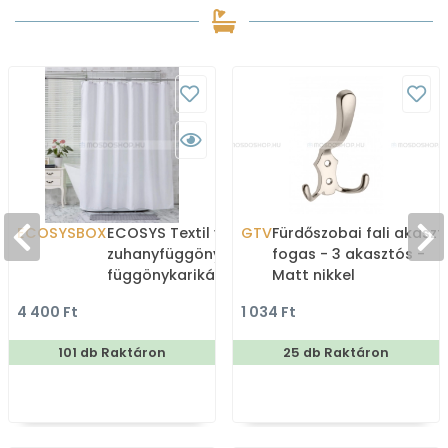
ECOSYSBOX
ECOSYS Textil varrott
GTV
Fürdőszobai fali akaszt
zuhanyfüggöny 12db
fogas - 3 akasztós -
függönykarikával
Matt nikkel
180x200cm -
4 400 Ft
1 034 Ft
Zuhanyfüggöny textil
101 db Raktáron
25 db Raktáron