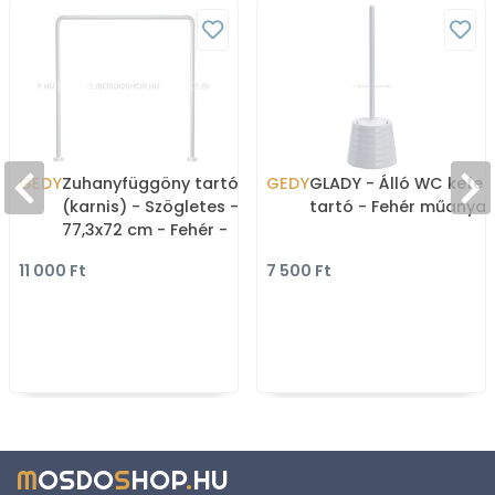
GEDY
Zuhanyfüggöny tartó rúd
GEDY
GLADY - Álló WC kefe
(karnis) - Szögletes -
tartó - Fehér műanya
77,3x72 cm - Fehér -
Alumínium
11 000 Ft
7 500 Ft
M
OSDO
S
HOP
.
HU