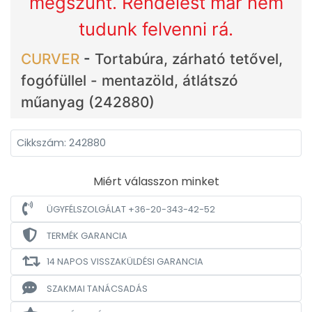
megszűnt. Rendelést már nem
tudunk felvenni rá.
CURVER
-
Tortabúra, zárható tetővel,
fogófüllel - mentazöld, átlátszó
műanyag (242880)
Cikkszám: 242880
Miért válasszon minket
ÜGYFÉLSZOLGÁLAT +36-20-343-42-52
TERMÉK GARANCIA
14 NAPOS VISSZAKÜLDÉSI GARANCIA
SZAKMAI TANÁCSADÁS