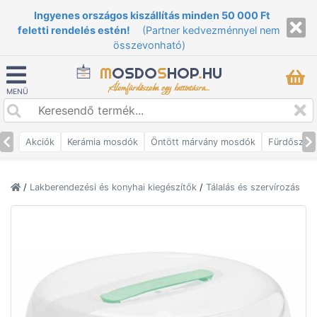
Ingyenes országos kiszállítás minden 50 000 Ft
feletti rendelés estén!
(Partner kedvezménnyel nem
összevonható)
M
OSDO
S
HOP
.
HU
Álomfürdőszoba egy kattintásra...
MENÜ
Akciók
Kerámia mosdók
Öntött márvány mosdók
Fürdőszob
/
Lakberendezési és konyhai kiegészítők
/
Tálalás és szervírozás