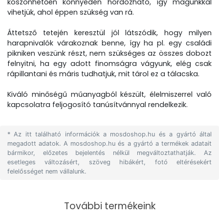
köszönhetően könnyedén hordozható, így magunkkal
vihetjük, ahol éppen szükség van rá.
Áttetsző tetején keresztül jól látszódik, hogy milyen
harapnivalók várakoznak benne, így ha pl. egy családi
pikniken veszünk részt, nem szükséges az összes dobozt
felnyitni, ha egy adott finomságra vágyunk, elég csak
rápillantani és máris tudhatjuk, mit tárol ez a tálacska.
Kiváló minőségű műanyagból készült, élelmiszerrel való
kapcsolatra feljogosító tanúsítvánnyal rendelkezik.
* Az itt található információk a mosdoshop.hu és a gyártó által
megadott adatok. A mosdoshop.hu és a gyártó a termékek adatait
bármikor, előzetes bejelentés nélkül megváltoztathatják. Az
esetleges változásért, szöveg hibákért, fotó eltérésekért
felelősséget nem vállalunk.
További termékeink