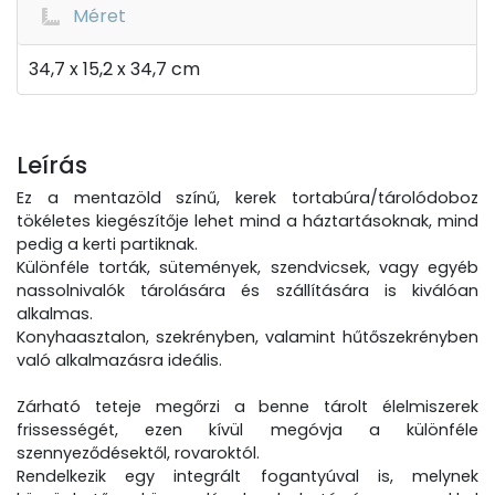
Méret
34,7 x 15,2 x 34,7 cm
Leírás
Ez a mentazöld színű, kerek tortabúra/tárolódoboz
tökéletes kiegészítője lehet mind a háztartásoknak, mind
pedig a kerti partiknak.
Különféle torták, sütemények, szendvicsek, vagy egyéb
nassolnivalók tárolására és szállítására is kiválóan
alkalmas.
Konyhaasztalon, szekrényben, valamint hűtőszekrényben
való alkalmazásra ideális.
Zárható teteje megőrzi a benne tárolt élelmiszerek
frissességét, ezen kívül megóvja a különféle
szennyeződésektől, rovaroktól.
Rendelkezik egy integrált fogantyúval is, melynek