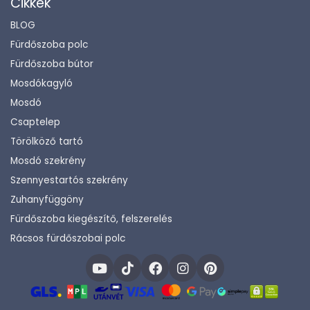
Cikkek
BLOG
Fürdőszoba polc
Fürdőszoba bútor
Mosdókagyló
Mosdó
Csaptelep
Törölköző tartó
Mosdó szekrény
Szennyestartós szekrény
Zuhanyfüggöny
Fürdőszoba kiegészítő, felszerelés
Rácsos fürdőszobai polc