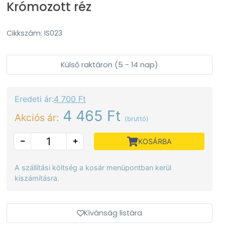
Krómozott réz
Cikkszám: IS023
Külső raktáron (5 - 14 nap)
Eredeti ár:
4 700 Ft
4 465 Ft
Akciós ár:
(bruttó)
KOSÁRBA
A szállítási költség a kosár menüpontban kerül
kiszámításra.
Kívánság listára