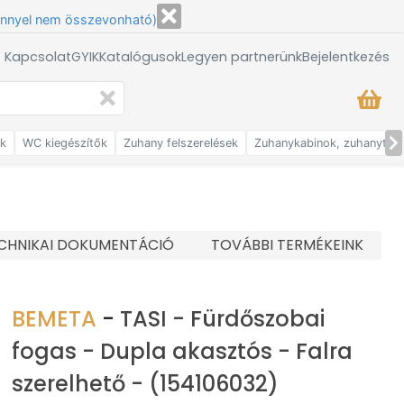
énnyel nem összevonható)
/ Kapcsolat
GYIK
Katalógusok
Legyen partnerünk
Bejelentkezés
ők
WC kiegészítők
Zuhany felszerelések
Zuhanykabinok, zuhanytálc
CHNIKAI DOKUMENTÁCIÓ
TOVÁBBI TERMÉKEINK
BEMETA
-
TASI - Fürdőszobai
fogas - Dupla akasztós - Falra
szerelhető - (154106032)