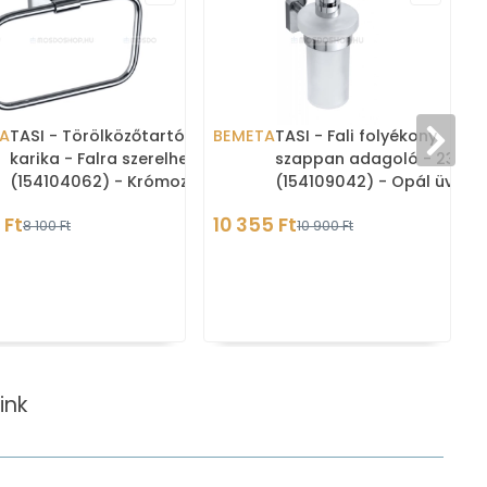
A
TASI - Törölközőtartó
BEMETA
TASI - Fali folyékony
karika - Falra szerelhető -
szappan adagoló - 230 ml
(154104062) - Krómozott
(154109042) - Opál üveg,
réz
krómozott réz
 Ft
10 355 Ft
8 100 Ft
10 900 Ft
ink