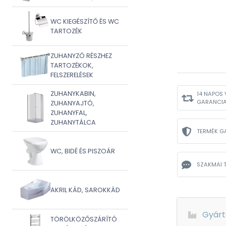
WC KIEGÉSZÍTŐ ÉS WC
TARTOZÉK
ZUHANYZÓ RÉSZHEZ
TARTOZÉKOK,
FELSZERELÉSEK
ZUHANYKABIN,
14 NAPOS 
GARANCI
ZUHANYAJTÓ,
ZUHANYFAL,
ZUHANYTÁLCA
TERMÉK G
WC, BIDÉ ÉS PISZOÁR
SZAKMAI 
AKRIL KÁD, SAROKKÁD
Gyárt
TÖRÖLKÖZŐSZÁRÍTÓ