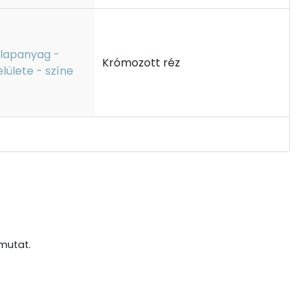
lapanyag -
Krómozott réz
elülete - színe
mutat.