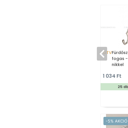
GTV
Fürdősz
fogas -
nikkel
1 034 Ft
25 d
-5% AKCIÓ