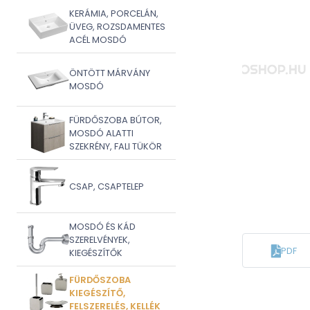
KERÁMIA, PORCELÁN,
ÜVEG, ROZSDAMENTES
ACÉL MOSDÓ
ÖNTÖTT MÁRVÁNY
MOSDÓ
FÜRDŐSZOBA BÚTOR,
MOSDÓ ALATTI
SZEKRÉNY, FALI TÜKÖR
CSAP, CSAPTELEP
MOSDÓ ÉS KÁD
SZERELVÉNYEK,
PDF
KIEGÉSZÍTŐK
FÜRDŐSZOBA
KIEGÉSZÍTŐ,
FELSZERELÉS, KELLÉK