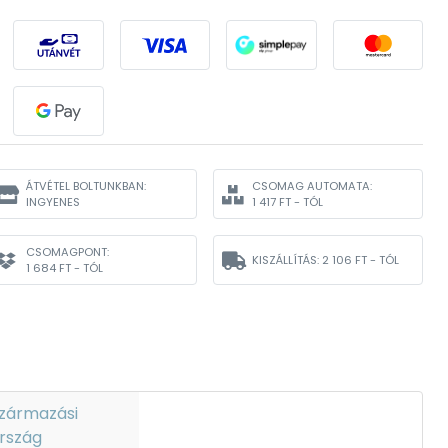
ÁTVÉTEL BOLTUNKBAN:
CSOMAG AUTOMATA:
INGYENES
1 417 FT - TÓL
CSOMAGPONT:
KISZÁLLÍTÁS:
2 106 FT - TÓL
1 684 FT - TÓL
zármazási
rszág