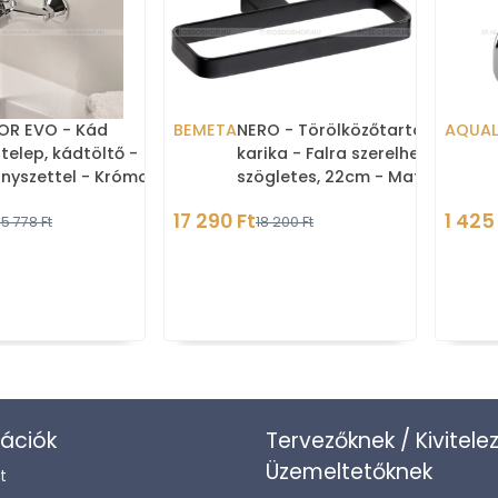
OR EVO - Kád
BEMETA
NERO - Törölközőtartó
AQUAL
telep, kádtöltő -
karika - Falra szerelhető,
nyszettel - Krómozott
szögletes, 22cm - Matt
fekete
17 290 Ft
1 425
5 778 Ft
18 200 Ft
ációk
Tervezőknek / Kivitele
Üzemeltetőknek
t