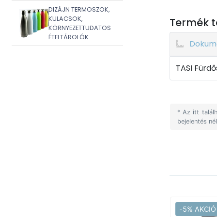
DIZÁJN TERMOSZOK,
KULACSOK,
Termék t
KÖRNYEZETTUDATOS
ÉTELTÁROLÓK
Dokum
TASI Fürdő
* Az itt tal
bejelentés né
-5% AKCIÓ