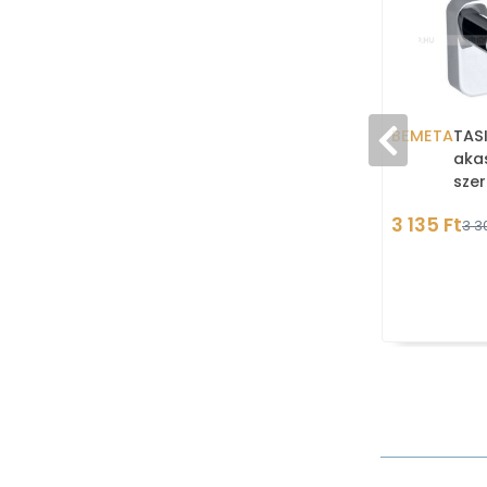
BEMETA
TASI
akas
szer
Kró
3 135 Ft
3 3