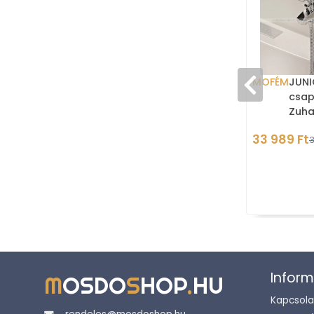
MOFÉM
JUNI
csap
Zuha
33 989 Ft
3
Inform
M
OSDO
S
HOP
.
HU
Kapcsola