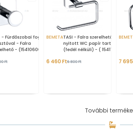
 - Fürdőszobai fogas 1
BEMETA
TASI - Falra szerelhető,
BEMET
ztóval - Falra
nyitott WC papír tartó
elhető - (154106062)
(fedél nélküli) - ( 154112022)
mozott réz
- Krómozott réz
6 460 Ft
7 695
00 Ft
6 800 Ft
További terméke