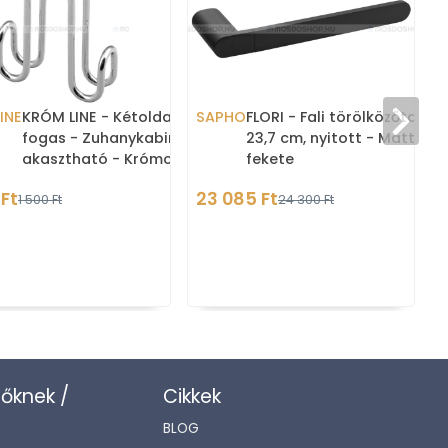
INE
KRÓM LINE - Kétoldalas
SAPHO
FLORI - Fali törölközőtartó 
fogas - Zuhanykabinra
23,7 cm, nyitott - Matt
akasztható - Krómozott
fekete
acél
 Ft
23 085 Ft
1 500 Ft
24 300 Ft
zőknek /
Cikkek
BLOG