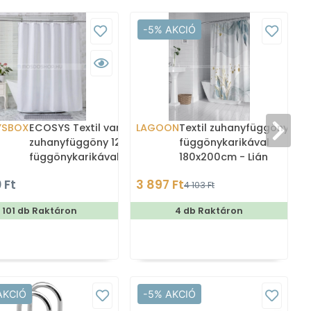
-5% AKCIÓ
YSBOX
ECOSYS Textil varrott
LAGOON
Textil zuhanyfüggöny
zuhanyfüggöny 12db
függönykarikával
függönykarikával
180x200cm - Lián
180x200cm -
 Ft
3 897 Ft
4 103 Ft
Zuhanyfüggöny textil
101 db Raktáron
4 db Raktáron
AKCIÓ
-5% AKCIÓ