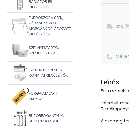
RADIÁTOR ÉS
KIEGÉSZÍTŐK
FÜRDŐSZOBA SZÉK,
KÁDKAPASZKODÓ,
Szállí
MOZGÁSKORLÁTOZOTT
KIEGÉSZÍTŐK
SZENNYESTARTÓ,
SZEMETESKUKA
Mére
LAKBERENDEZÉSI ÉS
KONYHAI KIEGÉSZÍTŐK
Leírás
Falra szerelh
FORGALMAZOTT
MÁRKÁK
Letisztult m
Fürdőköpenyek
BÚTORFOGANTYÚK,
A csomag tar
BÚTORFOGASOK