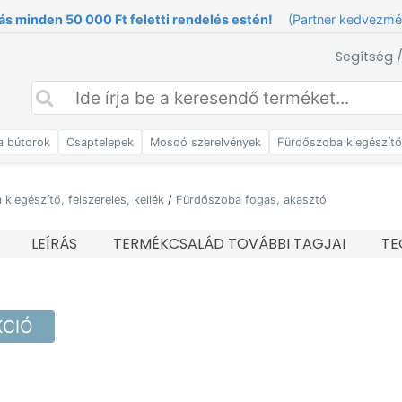
ás minden 50 000 Ft feletti rendelés estén!
(Partner kedvezm
Segítség 
a bútorok
Csaptelepek
Mosdó szerelvények
Fürdőszoba kiegészít
kiegészítő, felszerelés, kellék
/
Fürdőszoba fogas, akasztó
LEÍRÁS
TERMÉKCSALÁD TOVÁBBI TAGJAI
TE
KCIÓ