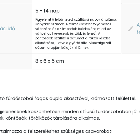
5 - 14 nap
Figyelem! A feltüntetett szállítási napok általános
A
irányadó számok. A termékkészlet folyamatos
tási idő
változása és az importok beérkezése miatt ez
f
változhat (kevesebb és több is lehet). A
pontosabb szállítási dátumot a raktárkészlet
ellenőrzése, illetve a gyártó által visszaigazolt
dátum alapján küldjük ki Önnek.
t
8 x 6 x 5 cm
ető fürdőszobai fogas dupla akasztóval, krómozott felülettel.
egjelenésének köszönhetően minden stílusú fürdőszobában jól 
, köntösök, törölközők tárolására alkalmas.
talmazza a felszereléshez szükséges csavarokat!