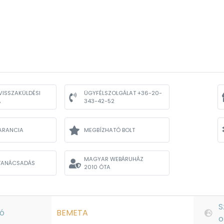
VISSZAKÜLDÉSI
ÜGYFÉLSZOLGÁLAT +36-20-
A
343-42-52
ARANCIA
MEGBÍZHATÓ BOLT
MAGYAR WEBÁRUHÁZ
TANÁCSADÁS
2010 ÓTA
S
ó
BEMETA
o