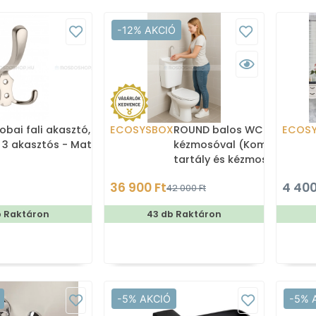
-12% AKCIÓ
obai fali akasztó,
ECOSYSBOX
ROUND balos WC tartály
ECOS
 3 akasztós - Matt
kézmosóval (Kombi WC
tartály és kézmosó)
36 900 Ft
4 400
42 000 Ft
b Raktáron
43 db Raktáron
-5% AKCIÓ
-5% 