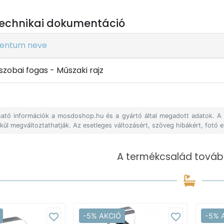
echnikai dokumentáció
entum neve
szobai fogas - Műszaki rajz
álható információk a mosdoshop.hu és a gyártó által megadott adatok. 
lkül megváltoztathatják. Az esetleges változásért, szöveg hibákért, fotó e
A termékcsalád tovább
-5% AKCIÓ
-5% 