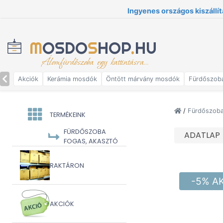
Ingyenes országos kiszállít
M
OSDO
S
HOP
.
HU
Álomfürdőszoba egy kattintásra...
Akciók
Kerámia mosdók
Öntött márvány mosdók
Fürdőszob
/
Fürdőszoba 
TERMÉKEINK
FÜRDŐSZOBA
ADATLAP
FOGAS, AKASZTÓ
RAKTÁRON
-5% A
AKCIÓK