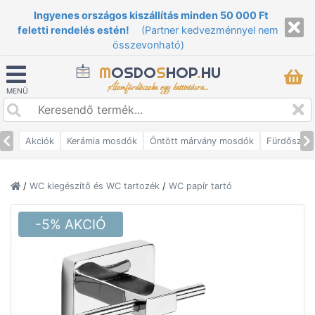
Ingyenes országos kiszállítás minden 50 000 Ft
feletti rendelés estén!
(Partner kedvezménnyel nem
összevonható)
M
OSDO
S
HOP
.
HU
Álomfürdőszoba egy kattintásra...
MENÜ
Akciók
Kerámia mosdók
Öntött márvány mosdók
Fürdőszob
/
WC kiegészítő és WC tartozék
/
WC papír tartó
-5% AKCIÓ