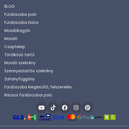
BLOG
Fürdőszoba polc
Fürdőszoba bútor
Mosdókagyló
Mosdó
Csaptelep
Törölköző tartó
Mosdó szekrény
Szennyestartós szekrény
Zuhanyfüggöny
Fürdőszoba kiegészítő, felszerelés
Rácsos fürdőszobai polc