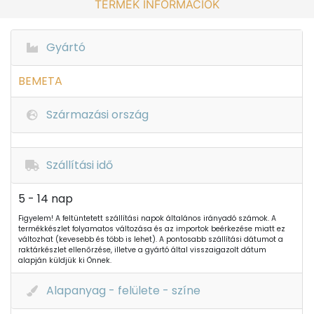
TERMÉK INFORMÁCIÓK
Gyártó
BEMETA
Származási ország
Szállítási idő
5 - 14 nap
Figyelem! A feltüntetett szállítási napok általános irányadó számok. A
termékkészlet folyamatos változása és az importok beérkezése miatt ez
változhat (kevesebb és több is lehet). A pontosabb szállítási dátumot a
raktárkészlet ellenőrzése, illetve a gyártó által visszaigazolt dátum
alapján küldjük ki Önnek.
Alapanyag - felülete - színe