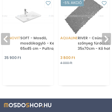
-5% AKCIÓ
SANOVIT
SOFT - Mosdó,
AQUALINE
RIVER - Csúszásgá
mosdókagyló - Kerámia,
szőnyeg fürdőkád
65x45 cm - Pultra,
35x70cm - Kő hatá
bútorra, falra szerelhető
szürke műanyag (
35 900 Ft
3 800 Ft
4 000 Ft
M
OSDO
S
HOP
.
HU