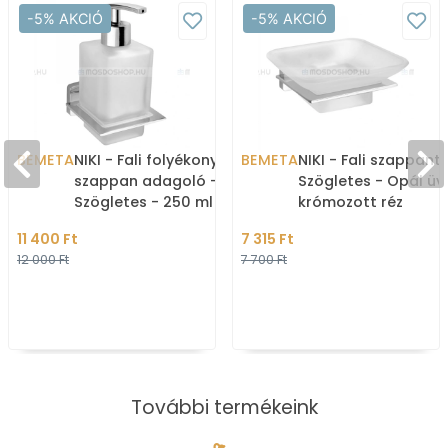
-5% AKCIÓ
-5% AKCIÓ
BEMETA
NIKI - Fali folyékony
BEMETA
NIKI - Fali szappant
szappan adagoló -
Szögletes - Opál üv
Szögletes - 250 ml -
krómozott réz
Opál üveg, krómozott réz
11 400 Ft
7 315 Ft
12 000 Ft
7 700 Ft
További termékeink