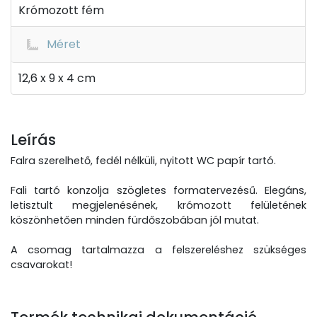
Krómozott fém
Méret
12,6 x 9 x 4 cm
Leírás
Falra szerelhető, fedél nélküli, nyitott WC papír tartó.
Fali tartó konzolja szögletes formatervezésű. Elegáns,
letisztult megjelenésének, krómozott felületének
köszönhetően minden fürdőszobában jól mutat.
A csomag tartalmazza a felszereléshez szükséges
csavarokat!