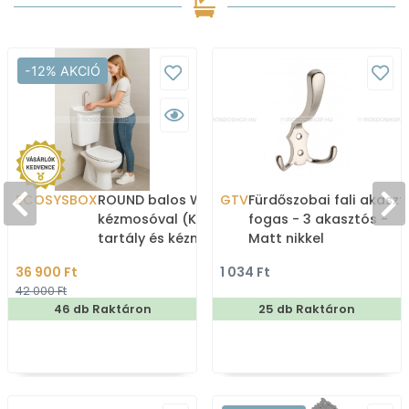
-12% AKCIÓ
ECOSYSBOX
ROUND balos WC tartály
GTV
Fürdőszobai fali akaszt
kézmosóval (Kombi WC
fogas - 3 akasztós -
tartály és kézmosó)
Matt nikkel
36 900 Ft
1 034 Ft
42 000 Ft
46 db Raktáron
25 db Raktáron