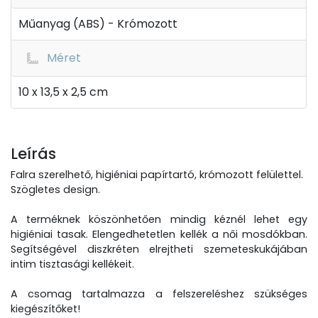
Műanyag (ABS) - Krómozott
Méret
10 x 13,5 x 2,5 cm
Leírás
Falra szerelhető, higiéniai papírtartó, krómozott felülettel.
Szögletes design.
A terméknek köszönhetően mindig kéznél lehet egy
higiéniai tasak. Elengedhetetlen kellék a női mosdókban.
Segítségével diszkréten elrejtheti szemeteskukájában
intim tisztasági kellékeit.
A csomag tartalmazza a felszereléshez szükséges
kiegészítőket!