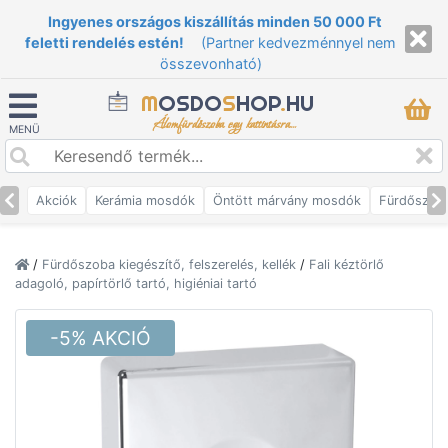
Ingyenes országos kiszállítás minden 50 000 Ft
feletti rendelés estén!
(Partner kedvezménnyel nem
összevonható)
M
OSDO
S
HOP
.
HU
Álomfürdőszoba egy kattintásra...
MENÜ
Akciók
Kerámia mosdók
Öntött márvány mosdók
Fürdőszob
/
Fürdőszoba kiegészítő, felszerelés, kellék
/
Fali kéztörlő
adagoló, papírtörlő tartó, higiéniai tartó
-5% AKCIÓ