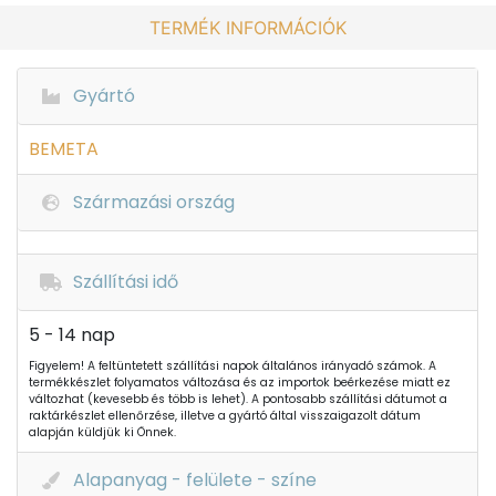
TERMÉK INFORMÁCIÓK
Gyártó
BEMETA
Származási ország
Szállítási idő
5 - 14 nap
Figyelem! A feltüntetett szállítási napok általános irányadó számok. A
termékkészlet folyamatos változása és az importok beérkezése miatt ez
változhat (kevesebb és több is lehet). A pontosabb szállítási dátumot a
raktárkészlet ellenőrzése, illetve a gyártó által visszaigazolt dátum
alapján küldjük ki Önnek.
Alapanyag - felülete - színe