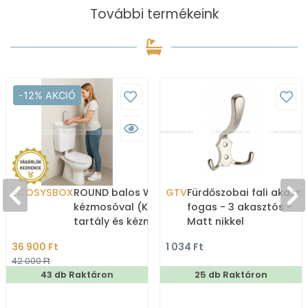
További termékeink
-12% AKCIÓ
ECOSYSBOX
ROUND balos WC tartály
GTV
Fürdőszobai fali akaszt
kézmosóval (Kombi WC
fogas - 3 akasztós -
tartály és kézmosó)
Matt nikkel
36 900 Ft
1 034 Ft
42 000 Ft
43 db Raktáron
25 db Raktáron