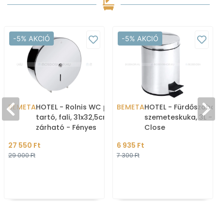
-5% AKCIÓ
-5% AKCIÓ
BEMETA
HOTEL - Rolnis WC papír
BEMETA
HOTEL - Fürdőszoba
tartó, fali, 31x32,5cm,
szemeteskuka, 3L - 
zárható - Fényes
Close
rozsdamentes acél
(lecsapódásgátlós)
27 550 Ft
6 935 Ft
(148312081)(XP600)
Pedálos, fedeles - 
29 000 Ft
7 300 Ft
ino