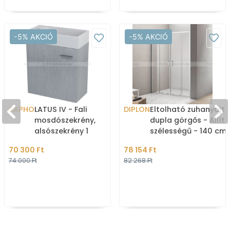
-5% AKCIÓ
-5% AKCIÓ
SAPHO
LATUS IV - Fali
DIPLON
Eltolható zuhanyajtó
mosdószekrény,
dupla görgős - Állít
alsószekrény 1
szélességű - 140 cm 
nyílóajtóval 49,5x50cm -
Átlátszó üveg
70 300 Ft
78 154 Ft
Ezüst tölgy színű MDF
74 000 Ft
82 268 Ft
(mosdó