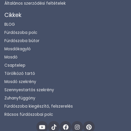
Általános szerződési feltételek
Cikkek
BLOG
Fürdőszoba polc
Fürdőszoba bútor
Mosdókagyló
Mosdó
Csaptelep
Törölköző tartó
Mosdó szekrény
Szennyestartós szekrény
Zuhanyfüggöny
Fürdőszoba kiegészítő, felszerelés
Rácsos fürdőszobai polc