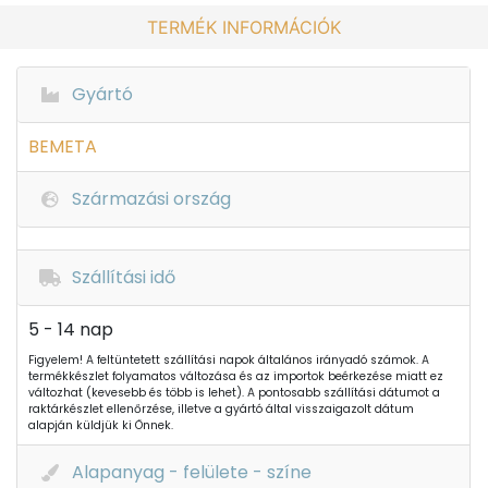
TERMÉK INFORMÁCIÓK
Gyártó
BEMETA
Származási ország
Szállítási idő
5 - 14 nap
Figyelem! A feltüntetett szállítási napok általános irányadó számok. A
termékkészlet folyamatos változása és az importok beérkezése miatt ez
változhat (kevesebb és több is lehet). A pontosabb szállítási dátumot a
raktárkészlet ellenőrzése, illetve a gyártó által visszaigazolt dátum
alapján küldjük ki Önnek.
Alapanyag - felülete - színe