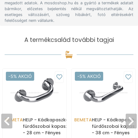
megadott adatok. A mosdoshop.hu és a gyártó a termékek adatait
bármikor, előzetes bejelentés nélkül megváltoztathatják. Az
esetleges változásért, szöveg hibákért, fotó eltérésekért
felelősséget nem vállalunk.
A termékcsalád további tagjai
-5% AKCIÓ
-5% AKCIÓ
BEMETA
HELP - Kádkapaszkodó,
BEMETA
HELP - Kádkapaszko
fürdőszobai kapaszkodó
fürdőszobai kapas
- 28 cm - Fényes
- 38 cm - Fényes