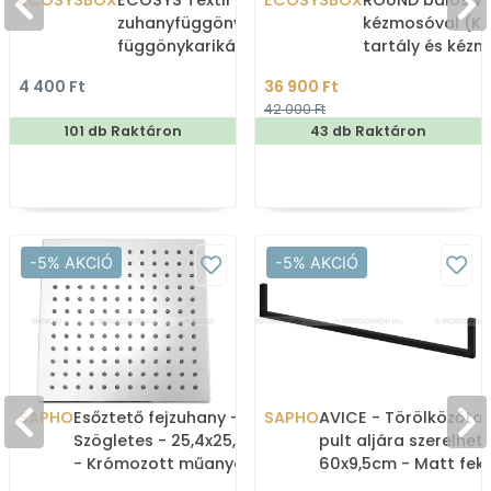
ECOSYSBOX
ECOSYS Textil varrott
ECOSYSBOX
ROUND balos WC
zuhanyfüggöny 12db
kézmosóval (K
függönykarikával
tartály és kéz
180x200cm -
4 400 Ft
36 900 Ft
Zuhanyfüggöny textil
42 000 Ft
101 db Raktáron
43 db Raktáron
-5% AKCIÓ
-5% AKCIÓ
SAPHO
Esőztető fejzuhany -
SAPHO
AVICE - Törölközőtar
Szögletes - 25,4x25,4 cm
pult aljára szerelhető
- Krómozott műanyag
60x9,5cm - Matt fek
(SK950)
acél