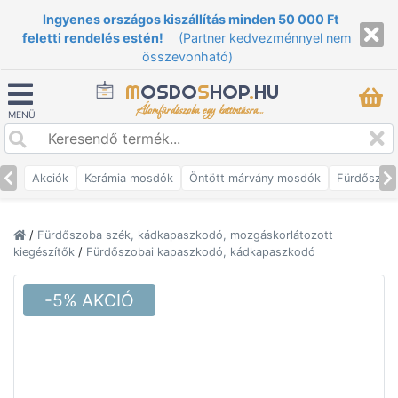
Ingyenes országos kiszállítás minden 50 000 Ft
feletti rendelés estén!
(Partner kedvezménnyel nem
összevonható)
M
OSDO
S
HOP
.
HU
Álomfürdőszoba egy kattintásra...
MENÜ
Akciók
Kerámia mosdók
Öntött márvány mosdók
Fürdőszob
/
Fürdőszoba szék, kádkapaszkodó, mozgáskorlátozott
kiegészítők
/
Fürdőszobai kapaszkodó, kádkapaszkodó
-5% AKCIÓ