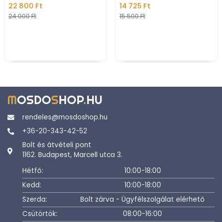
22 800 Ft
14 725 Ft
24 000 Ft
15 500 Ft
M
OSDO
S
HOP
.
HU
rendeles@mosdoshop.hu
+36-20-343-42-52
Bolt és átvételi pont
1162. Budapest, Marcell utca 3.
Hétfő:
10:00-18:00
Kedd:
10:00-18:00
Szerda:
Bolt zárva - Ügyfélszolgálat elérhető
Csütörtök:
08:00-16:00