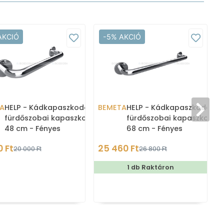
AKCIÓ
-5% AKCIÓ
A
HELP - Kádkapaszkodó,
BEMETA
HELP - Kádkapaszkodó,
fürdőszobai kapaszkodó -
fürdőszobai kapaszkodó 
48 cm - Fényes
68 cm - Fényes
rozsdamentes acél
rozsdamentes acél
0 Ft
25 460 Ft
20 000 Ft
26 800 Ft
1 db Raktáron