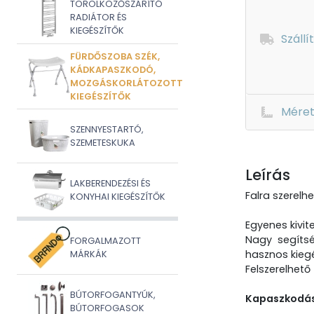
TÖRÖLKÖZŐSZÁRÍTÓ
RADIÁTOR ÉS
KIEGÉSZÍTŐK
Szállí
FÜRDŐSZOBA SZÉK,
KÁDKAPASZKODÓ,
MOZGÁSKORLÁTOZOTT
KIEGÉSZÍTŐK
Mére
SZENNYESTARTÓ,
SZEMETESKUKA
Leírás
LAKBERENDEZÉSI ÉS
Falra szerelh
KONYHAI KIEGÉSZÍTŐK
Egyenes kivite
Nagy segíts
FORGALMAZOTT
hasznos kiegé
MÁRKÁK
Felszerelhető
BÚTORFOGANTYÚK,
Kapaszkodásr
BÚTORFOGASOK