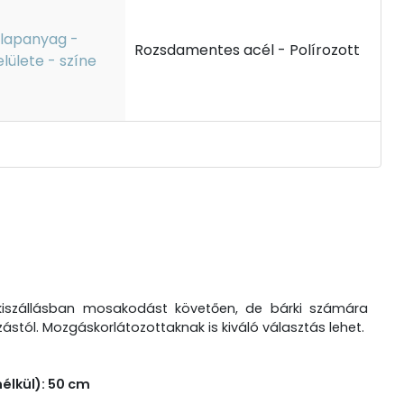
lapanyag -
Rozsdamentes acél - Polírozott
elülete - színe
kiszállásban mosakodást követően, de bárki számára
stól. Mozgáskorlátozottaknak is kiváló választás lehet.
élkül): 50 cm