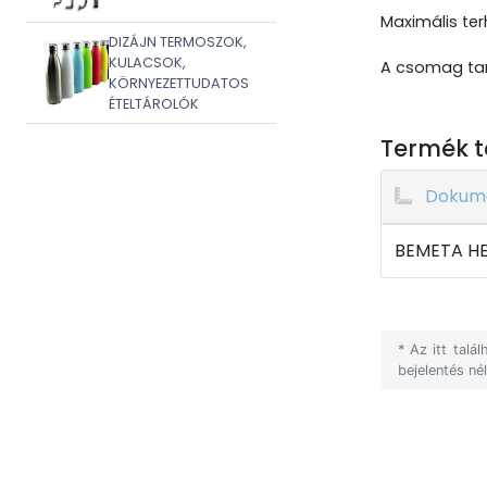
Maximális ter
DIZÁJN TERMOSZOK,
KULACSOK,
A csomag tar
KÖRNYEZETTUDATOS
ÉTELTÁROLÓK
Termék t
Dokum
BEMETA HE
* Az itt tal
bejelentés né