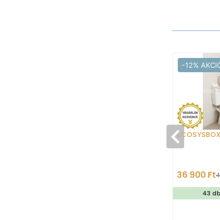
-12% AKCI
ECOSYSBO
36 900 Ft
4
43 d