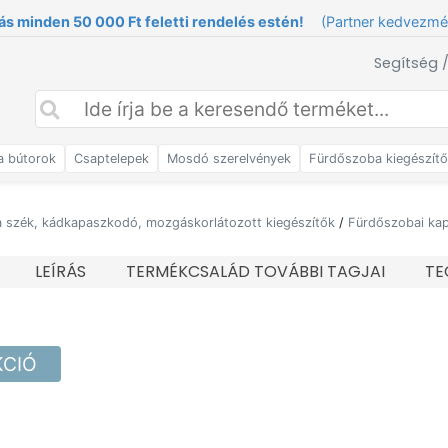
ás minden 50 000 Ft feletti rendelés estén!
(Partner kedvezm
Segítség 
a bútorok
Csaptelepek
Mosdó szerelvények
Fürdőszoba kiegészít
 szék, kádkapaszkodó, mozgáskorlátozott kiegészítők
/
Fürdőszobai ka
LEÍRÁS
TERMÉKCSALÁD TOVÁBBI TAGJAI
TE
KCIÓ