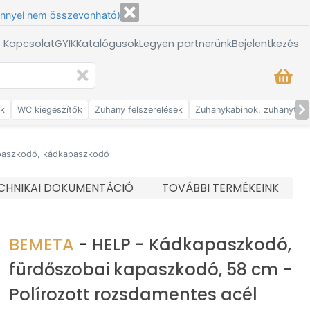
énnyel nem összevonható)
/ Kapcsolat
GYIK
Katalógusok
Legyen partnerünk
Bejelentkezés
ők
WC kiegészítők
Zuhany felszerelések
Zuhanykabinok, zuhanytálc
paszkodó, kádkapaszkodó
CHNIKAI DOKUMENTÁCIÓ
TOVÁBBI TERMÉKEINK
BEMETA
-
HELP - Kádkapaszkodó,
fürdőszobai kapaszkodó, 58 cm -
Polírozott rozsdamentes acél