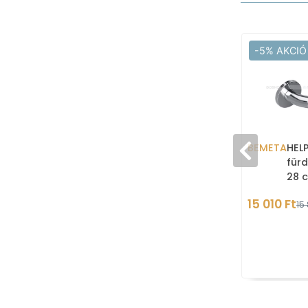
-5% AKCIÓ
BEMETA
HEL
für
28 
roz
15 010 Ft
15