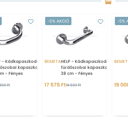
-5% AKCIÓ
-5% 
P - Kádkapaszkodó,
BEMETA
HELP - Kádkapaszkodó,
BEMET
dőszobai kapaszkodó -
fürdőszobai kapaszkodó -
cm - Fényes
38 cm - Fényes
sdamentes acél
rozsdamentes acél
17 575 Ft
19 00
 800 Ft
18 500 Ft