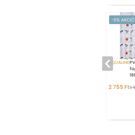
-5% AKCIÓ
AQUALINE
PV
fü
18
mi
2 755 Ft
2 9