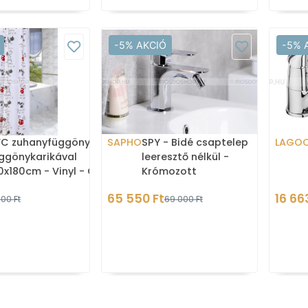
-5% AKCIÓ
-5% 
C zuhanyfüggöny
SAPHO
SPY - Bidé csaptelep
LAGO
ggönykarikával
leeresztő nélkül -
0x180cm - Vinyl - Cica
Krómozott
ntás (ZV023)
65 550 Ft
16 66
00 Ft
69 000 Ft