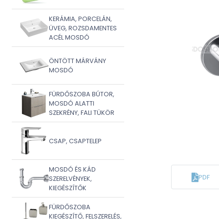
KERÁMIA, PORCELÁN,
ÜVEG, ROZSDAMENTES
ACÉL MOSDÓ
ÖNTÖTT MÁRVÁNY
MOSDÓ
FÜRDŐSZOBA BÚTOR,
MOSDÓ ALATTI
SZEKRÉNY, FALI TÜKÖR
CSAP, CSAPTELEP
MOSDÓ ÉS KÁD
PDF
SZERELVÉNYEK,
KIEGÉSZÍTŐK
FÜRDŐSZOBA
KIEGÉSZÍTŐ, FELSZERELÉS,