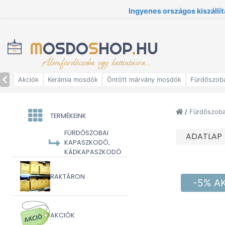
Ingyenes országos kiszállít
M
OSDO
S
HOP
.
HU
Álomfürdőszoba egy kattintásra...
Akciók
Kerámia mosdók
Öntött márvány mosdók
Fürdőszob
/
Fürdőszoba
TERMÉKEINK
FÜRDŐSZOBAI
ADATLAP
KAPASZKODÓ,
KÁDKAPASZKODÓ
RAKTÁRON
-5% A
AKCIÓK