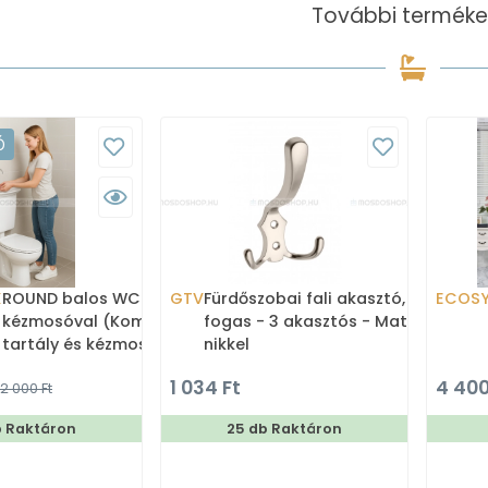
További terméke
Ó
X
ROUND balos WC tartály
GTV
Fürdőszobai fali akasztó,
ECOS
kézmosóval (Kombi WC
fogas - 3 akasztós - Matt
tartály és kézmosó)
nikkel
1 034 Ft
4 400
2 000 Ft
b Raktáron
25 db Raktáron