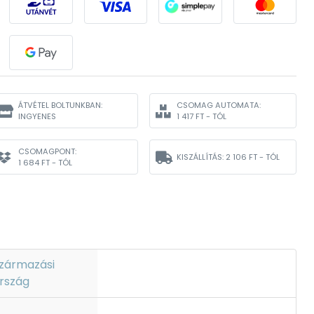
ÁTVÉTEL BOLTUNKBAN:
CSOMAG AUTOMATA:
INGYENES
1 417 FT - TÓL
CSOMAGPONT:
KISZÁLLÍTÁS:
2 106 FT - TÓL
1 684 FT - TÓL
zármazási
rszág