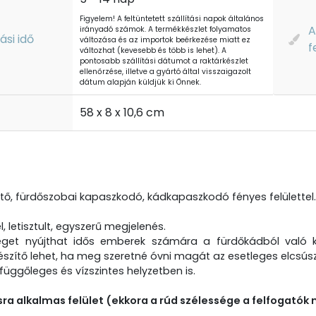
Figyelem! A feltüntetett szállítási napok általános
A
irányadó számok. A termékkészlet folyamatos
tási idő
változása és az importok beérkezése miatt ez
f
változhat (kevesebb és több is lehet). A
pontosabb szállítási dátumot a raktárkészlet
ellenőrzése, illetve a gyártó által visszaigazolt
dátum alapján küldjük ki Önnek.
t
58 x 8 x 10,6 cm
ető, fürdőszobai kapaszkodó, kádkapaszkodó fényes felülettel.
l, letisztult, egyszerű megjelenés.
éget nyújthat idős emberek számára a fürdőkádból való 
szítő lehet, ha meg szeretné óvni magát az esetleges elcsúszá
 függőleges és vízszintes helyzetben is.
a alkalmas felület (ekkora a rúd szélessége a felfogatók n