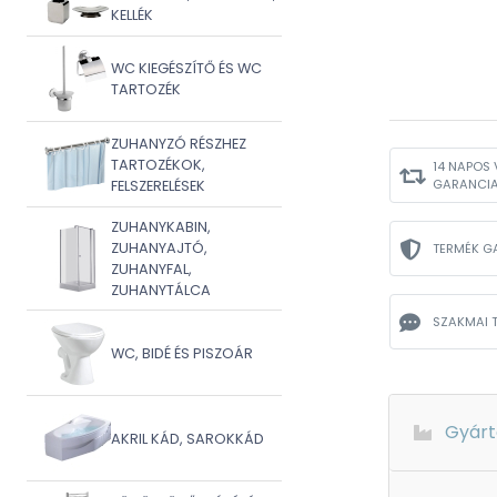
KELLÉK
WC KIEGÉSZÍTŐ ÉS WC
TARTOZÉK
ZUHANYZÓ RÉSZHEZ
TARTOZÉKOK,
14 NAPOS 
GARANCI
FELSZERELÉSEK
ZUHANYKABIN,
ZUHANYAJTÓ,
TERMÉK G
ZUHANYFAL,
ZUHANYTÁLCA
SZAKMAI 
WC, BIDÉ ÉS PISZOÁR
Gyárt
AKRIL KÁD, SAROKKÁD