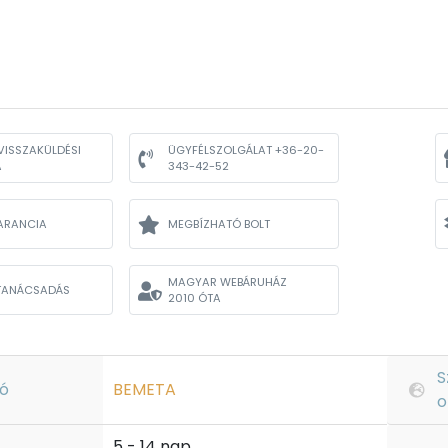
VISSZAKÜLDÉSI
ÜGYFÉLSZOLGÁLAT +36-20-
A
343-42-52
ARANCIA
MEGBÍZHATÓ BOLT
MAGYAR WEBÁRUHÁZ
TANÁCSADÁS
2010 ÓTA
S
ó
BEMETA
o
5 - 14 nap