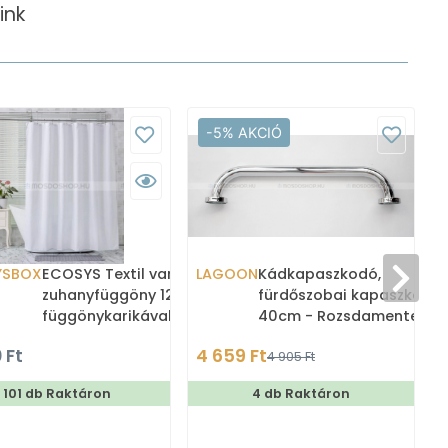
ink
-5% AKCIÓ
YSBOX
ECOSYS Textil varrott
LAGOON
Kádkapaszkodó,
zuhanyfüggöny 12db
fürdőszobai kapaszkodó,
függönykarikával
40cm - Rozsdamentes ac
180x200cm -
(BHR40)
 Ft
4 659 Ft
4 905 Ft
Zuhanyfüggöny textil
101 db Raktáron
4 db Raktáron