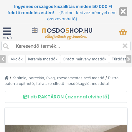
Ingyenes országos kiszállítás minden 50 000 Ft
feletti rendelés estén!
(Partner kedvezménnyel nem
összevonható)
M
OSDO
S
HOP
.
HU
Álomfürdőszoba egy kattintásra...
MENÜ
Akciók
Kerámia mosdók
Öntött márvány mosdók
Fürdőszob
/
Kerámia, porcelán, üveg, rozsdamentes acél mosdó
/
Pultra,
bútorra építhető, falra szerelhető mosdókagyló, mosdótál
1 db RAKTÁRON (azonnal elvihető)