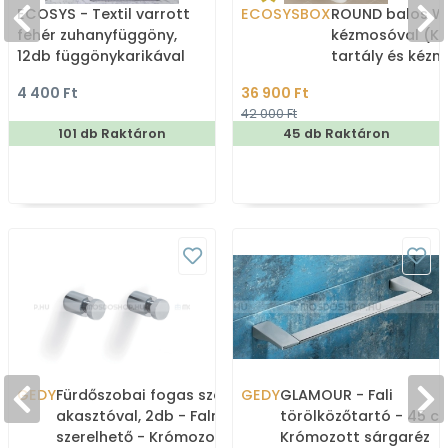
ECOSYS - Textil varrott
ECOSYSBOX
ROUND balos WC
fehér zuhanyfüggöny,
kézmosóval (K
12db függönykarikával
tartály és kéz
180x200cm
4 400 Ft
36 900 Ft
42 000 Ft
101 db Raktáron
45 db Raktáron
GEDY
Fürdőszobai fogas szett 1
GEDY
GLAMOUR - Fali
akasztóval, 2db - Falra
törölközőtartó - 45 c
szerelhető - Krómozott
Krómozott sárgaréz