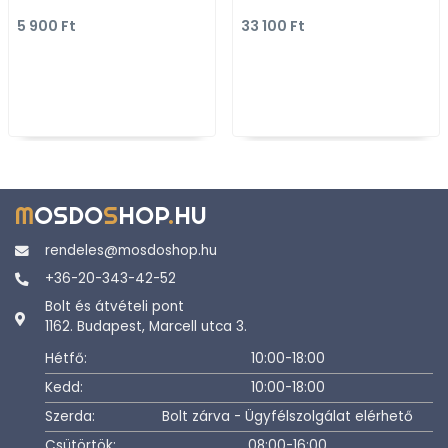
(2227-13)
5 900 Ft
33 100 Ft
M
OSDO
S
HOP
.
HU
rendeles@mosdoshop.hu
+36-20-343-42-52
Bolt és átvételi pont
1162. Budapest, Marcell utca 3.
Hétfő:
10:00-18:00
Kedd:
10:00-18:00
Szerda:
Bolt zárva - Ügyfélszolgálat elérhető
Csütörtök:
08:00-16:00