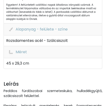
Figyelem! A feltüntetett szállítási napok általános irányadó számok. A
termékkészlet folyamatos változása és az importok beérkezése miatt ez
változhat (kevesebb és több is lehet). A pontosabb szállítási dátumot a
raktárkészlet ellenőrzése, illetve a gyártó által visszaigazolt dátum
alapján küldjük ki Önnek.
Alapanyag - felülete - színe
Rozsdamentes acél - Szálcsiszolt
Méret
45 x 29,3 cm
Leírás
Pedálos fürdőszobai szemeteskuka, hulladékgyűjtő,
szálcsiszolt felülettel.
Elegáns, letisztult megjelenés, kerek formatervezés.