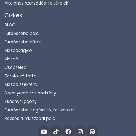
Általános szerződési feltételek
Cikkek
BLOG
Fürdőszoba polc
Fürdőszoba bútor
Mosdókagyló
Mosdó
Csaptelep
Törölköző tartó
Mosdó szekrény
Szennyestartós szekrény
Zuhanyfüggöny
Fürdőszoba kiegészítő, felszerelés
Rácsos fürdőszobai polc