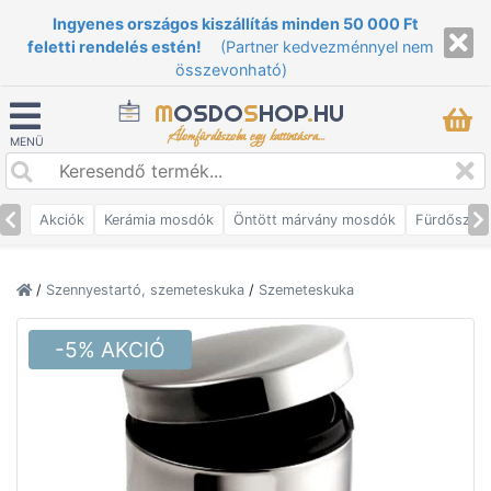
Ingyenes országos kiszállítás minden 50 000 Ft
feletti rendelés estén!
(Partner kedvezménnyel nem
összevonható)
M
OSDO
S
HOP
.
HU
Álomfürdőszoba egy kattintásra...
MENÜ
Akciók
Kerámia mosdók
Öntött márvány mosdók
Fürdőszob
/
Szennyestartó, szemeteskuka
/
Szemeteskuka
-5% AKCIÓ