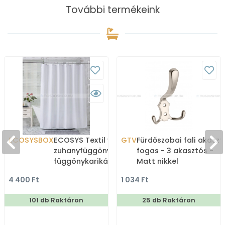
További termékeink
ECOSYSBOX
ECOSYS Textil varrott
GTV
Fürdőszobai fali akaszt
zuhanyfüggöny 12db
fogas - 3 akasztós -
függönykarikával
Matt nikkel
180x200cm -
4 400 Ft
1 034 Ft
Zuhanyfüggöny textil
101 db Raktáron
25 db Raktáron