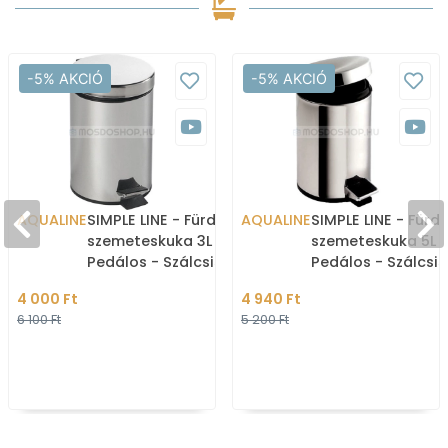
-5% AKCIÓ
-5% AKCIÓ
AQUALINE
SIMPLE LINE - Fürdőszobai
AQUALINE
SIMPLE LINE - Fürd
szemeteskuka 3L -
szemeteskuka 5L -
Pedálos - Szálcsiszolt
Pedálos - Szálcsis
rozsdamentes acél
rozsdamentes acé
4 000 Ft
4 940 Ft
6 100 Ft
5 200 Ft