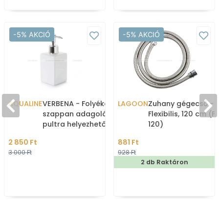
-5% AKCIÓ
-5% AKCIÓ
AQUALINE
VERBENA - Folyékony
LAGOON
Zuhany gégecső -
szappan adagoló - Álló,
Flexibilis, 120 cm (F
pultra helyezhető - Fehér
120)
kerámia, krómozott
2 850 Ft
881 Ft
műanyag
3 000 Ft
928 Ft
2 db Raktáron