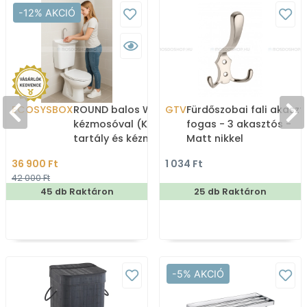
-12% AKCIÓ
ECOSYSBOX
ROUND balos WC tartály
GTV
Fürdőszobai fali akaszt
kézmosóval (Kombi WC
fogas - 3 akasztós -
tartály és kézmosó)
Matt nikkel
36 900 Ft
1 034 Ft
42 000 Ft
45 db Raktáron
25 db Raktáron
-5% AKCIÓ