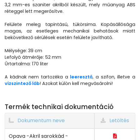
3,2 mm-es szaniter akrilból készült, mely műanyag ABS
réteggel lett megerősítve.
Felülete meleg tapintású, tükörsima. Kopásállósága
magas, az esetleges mechanikai behatások miatt
bekövetkező sérülések esetén felülete javítható.
Mélysége: 39 cm
Lefolyó átmérője: 52 mm
Űrtartalma: 170 liter
A kádnak nem tartozéka a
leeresztő
, a szifon, illetve a
vízszintező láb
! Azokat külön kell megvásárolni!
Termék technikai dokumentáció
Dokumentum neve
Letöltés
Opava -Akril sarokkád -