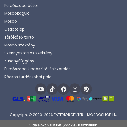
Fürdőszoba bútor
Mosdókagyló
Mosdó
Csaptelep
Törölköző tartó
Mosdó szekrény
Szennyestartós szekrény
Zuhanyfüggöny
Fürdőszoba kiegészítő, felszerelés
Rácsos fürdőszobai polc
Copyright © 2003-2026 ENTERIORCENTER - MOSDOSHOP.HU
Fejlesztette:
KHAM IT
Oldalainkon sütiket (cookie) használunk.