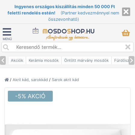
Ingyenes országos kiszállítás minden 50 000 Ft
feletti rendelés estén!
(Partner kedvezménnyel nem
összevonható)
M
OSDO
S
HOP
.
HU
Álomfürdőszoba egy kattintásra...
MENÜ
Akciók
Kerámia mosdók
Öntött márvány mosdók
Fürdőszob
/
Akril kád, sarokkád
/
Sarok akril kád
-5% AKCIÓ