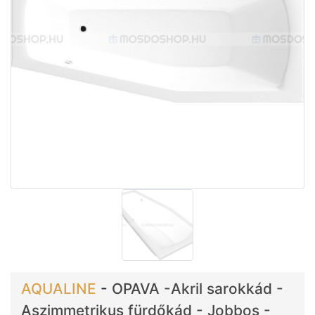
AQUALINE
-
OPAVA -Akril sarokkád -
Aszimmetrikus fürdőkád - Jobbos -