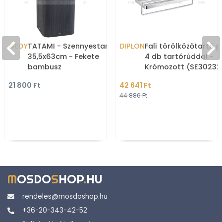
GEDY
TATAMI - Szennyestartó,
DIPLON
Fali törölközőtartó p
35,5x63cm - Fekete
4 db tartórúddal -
bambusz
Krómozott (SE30232
21 800 Ft
42 641 Ft
44 886 Ft
M
OSDO
S
HOP
.
HU
rendeles@mosdoshop.hu
+36-20-343-42-52