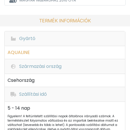
MAGYAR WEBÁRUHÁZ
2010 ÓTA
TERMÉK INFORMÁCIÓK
Gyártó
AQUALINE
Származási ország
Csehország
Szállítási idő
5 - 14 nap
Figyelem! A feltüntetett szállítási napok általános irányadó számok. A
termékkészlet folyamatos változása és az importok beérkezése miatt ez
változhat (kevesebb és több is lehet). A pontosabb szállítási dátumot a
raktárkészlet ellenőrzése, illetve a gyártó által visszaigazolt dátum