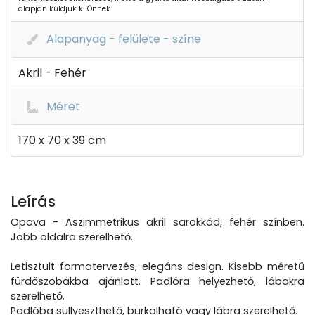
alapján küldjük ki Önnek.
Alapanyag - felülete - színe
Akril - Fehér
Méret
170 x 70 x 39 cm
Leírás
Opava - Aszimmetrikus akril sarokkád, fehér színben.
Jobb oldalra szerelhető.
Letisztult formatervezés, elegáns design. Kisebb méretű
fürdőszobákba ajánlott. Padlóra helyezhető, lábakra
szerelhető.
Padlóba süllyeszthető, burkolható vagy lábra szerelhető.