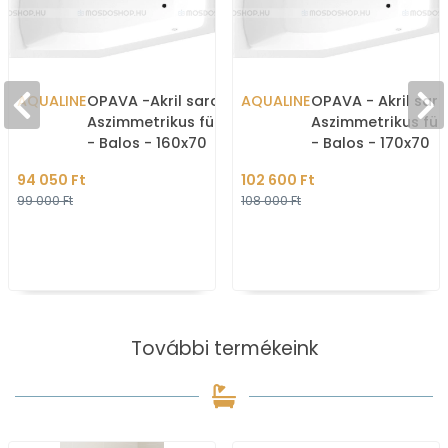
AQUALINE
OPAVA -Akril sarokkád -
AQUALINE
OPAVA - Akril sar
Aszimmetrikus fürdőkád
Aszimmetrikus fü
- Balos - 160x70
- Balos - 170x70
94 050 Ft
102 600 Ft
99 000 Ft
108 000 Ft
További termékeink