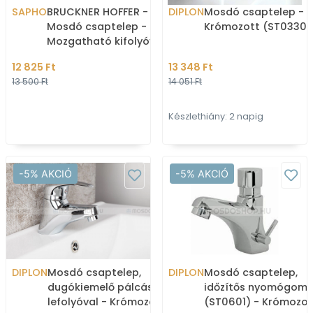
SAPHO
BRUCKNER HOFFER -
DIPLON
Mosdó csaptelep -
Mosdó csaptelep -
Krómozott (ST03302
Mozgatható kifolyóval,
leeresztő nélkül -
12 825 Ft
13 348 Ft
Krómozott (424.001.1)
13 500 Ft
14 051 Ft
Készlethiány: 2 napig
-5% AKCIÓ
-5% AKCIÓ
DIPLON
Mosdó csaptelep,
DIPLON
Mosdó csaptelep,
dugókiemelő pálcás
időzítős nyomógomb
lefolyóval - Krómozott
(ST0601) - Krómozot