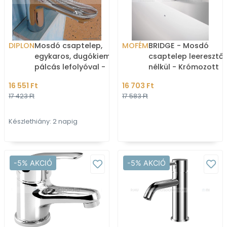
DIPLON
Mosdó csaptelep,
MOFÉM
BRIDGE - Mosdó
egykaros, dugókiemelő
csaptelep leeresztő
pálcás lefolyóval -
nélkül - Krómozott
Krómozott (ST0322DS)
16 551 Ft
16 703 Ft
17 423 Ft
17 583 Ft
Készlethiány: 2 napig
-5% AKCIÓ
-5% AKCIÓ