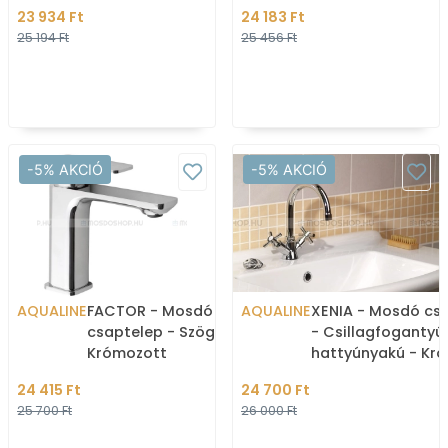
Krómozott
23 934 Ft
24 183 Ft
25 194 Ft
25 456 Ft
-5% AKCIÓ
-5% AKCIÓ
AQUALINE
FACTOR - Mosdó
AQUALINE
XENIA - Mosdó cs
csaptelep - Szögletes -
- Csillagfogantyús
Krómozott
hattyúnyakú - Kr
24 415 Ft
24 700 Ft
25 700 Ft
26 000 Ft