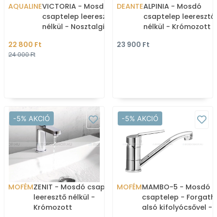
AQUALINE
VICTORIA - Mosdó
DEANTE
ALPINIA - Mosdó
csaptelep leeresztő
csaptelep leeresztő
nélkül - Nosztalgia -
nélkül - Krómozott
Krómozott
22 800 Ft
23 900 Ft
24 000 Ft
-5% AKCIÓ
-5% AKCIÓ
MOFÉM
ZENIT - Mosdó csaptelep
MOFÉM
MAMBO-5 - Mosdó
leeresztő nélkül -
csaptelep - Forgath
Krómozott
alsó kifolyócsővel -