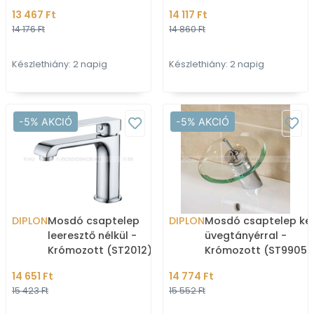
(ST0312)
13 467 Ft
14 117 Ft
14 176 Ft
14 860 Ft
Készlethiány: 2 napig
Készlethiány: 2 napig
-5% AKCIÓ
-5% AKCIÓ
DIPLON
Mosdó csaptelep
DIPLON
Mosdó csaptelep ke
leeresztő nélkül -
üvegtányérral -
Krómozott (ST2012)
Krómozott (ST9905)
14 651 Ft
14 774 Ft
15 423 Ft
15 552 Ft