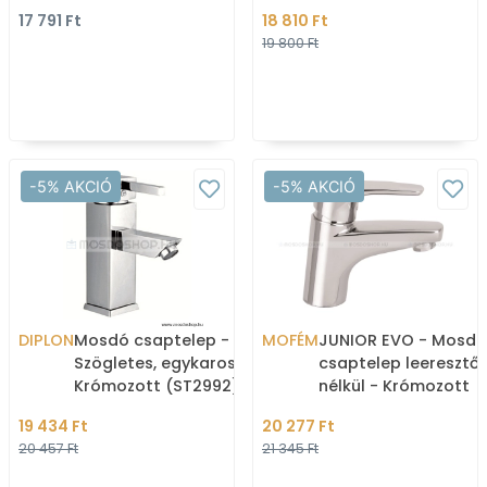
Krómozott
17 791 Ft
18 810 Ft
19 800 Ft
-5% AKCIÓ
-5% AKCIÓ
DIPLON
Mosdó csaptelep -
MOFÉM
JUNIOR EVO - Mosdó
Szögletes, egykaros -
csaptelep leeresztő
Krómozott (ST2992)
nélkül - Krómozott
19 434 Ft
20 277 Ft
20 457 Ft
21 345 Ft