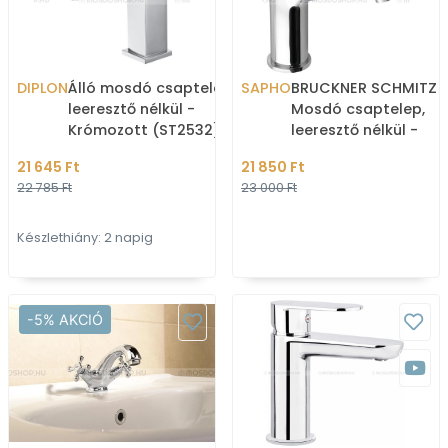
DIPLON
Álló mosdó csaptelep
SAPHO
BRUCKNER SCHMITZ 
leeresztő nélkül -
Mosdó csaptelep,
Krómozott (ST2532)
leeresztő nélkül -
Krómozott
21 645 Ft
21 850 Ft
22 785 Ft
23 000 Ft
Készlethiány: 2 napig
-5% AKCIÓ