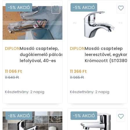
-5% AKCIÓ
-5% AKCIÓ
DIPLON
Mosdó csaptelep,
DIPLON
Mosdó csaptelep
dugókiemelő pálcás
leeresztővel, egykaro
lefolyóval, 40-es
Krómozott (ST03802
kerámiabetéttel -
11 066 Ft
11 366 Ft
Krómozott (ST0312DS)
11 649 Ft
11 965 Ft
Készlethiány: 2 napig
Készlethiány: 2 napig
-8% AKCIÓ
-5% AKCIÓ