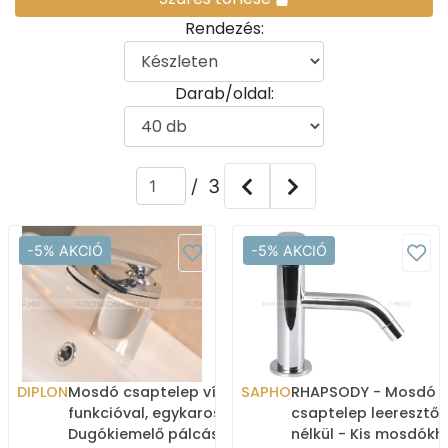
Rendezés:
Darab/oldal:
/ 3
-5% AKCIÓ
-5% AKCIÓ
DIPLON
Mosdó csaptelep vízesés
SAPHO
RHAPSODY - Mosdó
funkcióval, egykaros -
csaptelep leeresztő
Dugókiemelő pálcás
nélkül - Kis mosdókh