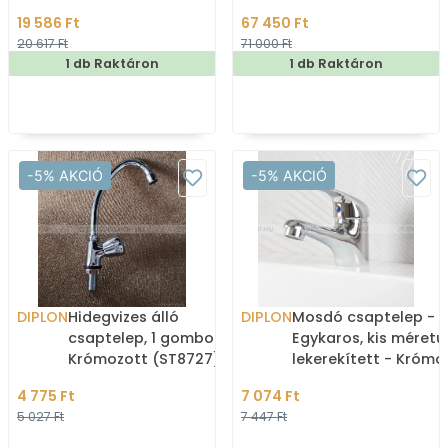
leeresztővel - Krómozott
Krómozott (5512)
19 586 Ft
67 450 Ft
(ST03252)
20 617 Ft
71 000 Ft
1 db Raktáron
1 db Raktáron
-5% AKCIÓ
-5% AKCIÓ
DIPLON
Hidegvizes álló
DIPLON
Mosdó csaptelep -
csaptelep, 1 gombos -
Egykaros, kis méretű,
Krómozott (ST8727)
lekerekített - Krómo
(ST8712)
4 775 Ft
7 074 Ft
5 027 Ft
7 447 Ft