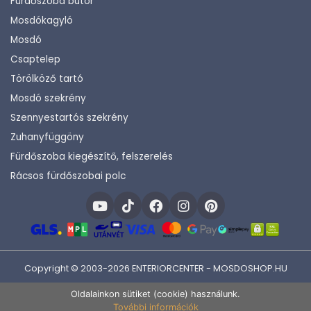
Fürdőszoba bútor
Mosdókagyló
Mosdó
Csaptelep
Törölköző tartó
Mosdó szekrény
Szennyestartós szekrény
Zuhanyfüggöny
Fürdőszoba kiegészítő, felszerelés
Rácsos fürdőszobai polc
Copyright © 2003-2026 ENTERIORCENTER - MOSDOSHOP.HU
Fejlesztette:
KHAM IT
Oldalainkon sütiket (cookie) használunk.
További információk