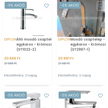
-5% AKCIÓ
-5% AKCIÓ
DIPLON
Álló mosdó csaptelep,
DIPLON
Mosdó csaptelep - Í
egykaros - Krómozott
egykaros - Krómozo
(ST1022-2)
(ST2997-1)
20 866 Ft
20 881 Ft
21 965 Ft
21 981 Ft
Készlethiány: 2 napig
Készlethiány: 2 napig
-5% AKCIÓ
-5% AKCIÓ