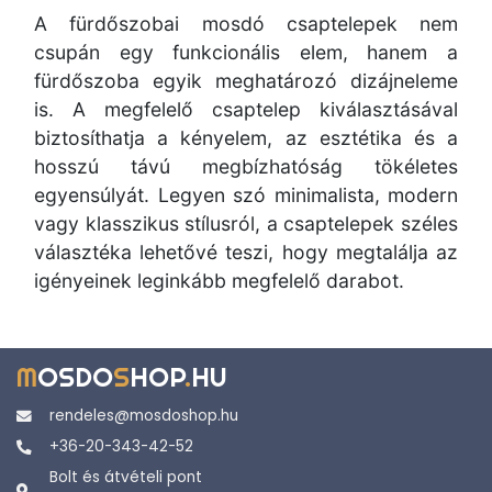
A fürdőszobai mosdó csaptelepek nem
csupán egy funkcionális elem, hanem a
fürdőszoba egyik meghatározó dizájneleme
is. A megfelelő csaptelep kiválasztásával
biztosíthatja a kényelem, az esztétika és a
hosszú távú megbízhatóság tökéletes
egyensúlyát. Legyen szó minimalista, modern
vagy klasszikus stílusról, a csaptelepek széles
választéka lehetővé teszi, hogy megtalálja az
igényeinek leginkább megfelelő darabot.
M
OSDO
S
HOP
.
HU
rendeles@mosdoshop.hu
+36-20-343-42-52
Bolt és átvételi pont