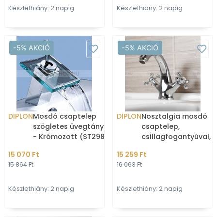
Készlethiány: 2 napig
Készlethiány: 2 napig
-5% AKCIÓ
-5% AKCIÓ
DIPLON
Mosdó csaptelep
DIPLON
Nosztalgia mosdó
szögletes üvegtányérral
csaptelep,
- Krómozott (ST2982)
csillagfogantyúval,
dugókiemelő pálcás
15 070 Ft
15 259 Ft
lefolyóval - Krómozo
15 864 Ft
16 063 Ft
(ST03162)
Készlethiány: 2 napig
Készlethiány: 2 napig