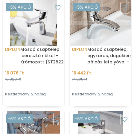
-5% AKCIÓ
-5% AKCIÓ
DIPLON
Mosdó csaptelep
DIPLON
Mosdó csaptelep,
leeresztő nélkül -
egykaros, dugókieme
Krómozott (ST2522)
pálcás lefolyóval -
Krómozott (ST0322)
16 076 Ft
16 442 Ft
16 923 Ft
17 308 Ft
Készlethiány: 2 napig
Készlethiány: 2 napig
-5% AKCIÓ
-5% AKCIÓ