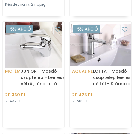
Készlethiány: 2 napig
-5% AKCIÓ
-5% AKCIÓ
MOFÉM
JUNIOR - Mosdó
AQUALINE
LOTTA - Mosdó
csaptelep - Leeresztő
csaptelep leeresz
nélkül, lánctartó
nélkül - Krómozot
szemmel - Krómozott
20 360 Ft
20 425 Ft
21 432 Ft
21 500 Ft