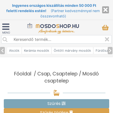
Ingyenes országos kiszállítás minden 50 000 Ft
feletti rendelés estén!
(Partner kedvezménnyel nem
összevonható)
M
OSDO
S
HOP
.
HU
Álomfürdőszoba egy kattintásra...
MENÜ
Akciók
Kerámia mosdók
Öntött márvány mosdók
Fürdőszob
Főoldal
/
Csap, Csaptelep
/ Mosdó
csaptelep
Szűrés
Szűrés törlése