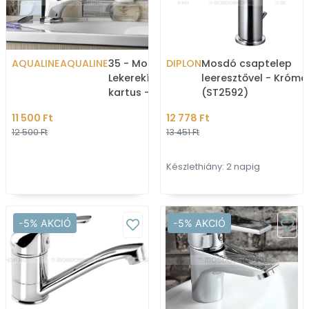
AQUALINE
AQUALINE
35 - Mosdó csaptelep -
DIPLON
Mosdó csaptelep
Lekerekített - 35 mm-es
leeresztővel - Krómo
kartus - Krómozott
(ST2592)
11 500 Ft
12 778 Ft
12 500 Ft
13 451 Ft
Készlethiány: 2 napig
-5% AKCIÓ
-5% AKCIÓ