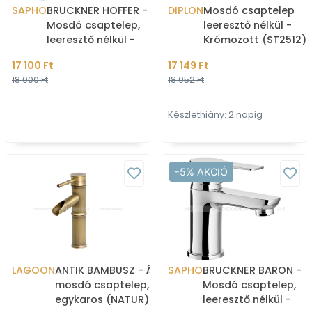
SAPHO
BRUCKNER HOFFER -
DIPLON
Mosdó csaptelep
Mosdó csaptelep,
leeresztő nélkül -
leeresztő nélkül -
Krómozott (ST2512)
Krómozott (424.002.1)
17 100 Ft
17 149 Ft
18 000 Ft
18 052 Ft
Készlethiány: 2 napig
-5% AKCIÓ
LAGOON
ANTIK BAMBUSZ - Álló
SAPHO
BRUCKNER BARON -
mosdó csaptelep,
Mosdó csaptelep,
egykaros (NATUR)
leeresztő nélkül -