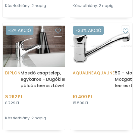
Készlethiány: 2 napig
Készlethiány: 2 napig
-5% AKCIÓ
-33% AKCIÓ
DIPLON
Mosdó csaptelep,
AQUALINE
AQUALINE
50 - Mos
egykaros - Dugókiemelő
Mozgatha
pálcás leeresztővel -
leeresztő
Krómozott (ST0342)
Krómozo
8 292 Ft
10 400 Ft
8 729 Ft
15 500 Ft
Készlethiány: 2 napig