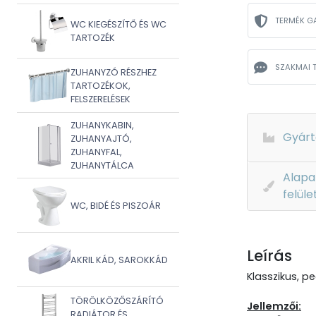
TERMÉK G
WC KIEGÉSZÍTŐ ÉS WC
TARTOZÉK
SZAKMAI 
ZUHANYZÓ RÉSZHEZ
TARTOZÉKOK,
FELSZERELÉSEK
ZUHANYKABIN,
Gyárt
ZUHANYAJTÓ,
ZUHANYFAL,
ZUHANYTÁLCA
Alapa
felüle
WC, BIDÉ ÉS PISZOÁR
Leírás
AKRIL KÁD, SAROKKÁD
Klasszikus, p
TÖRÖLKÖZŐSZÁRÍTÓ
Jellemzői:
RADIÁTOR ÉS