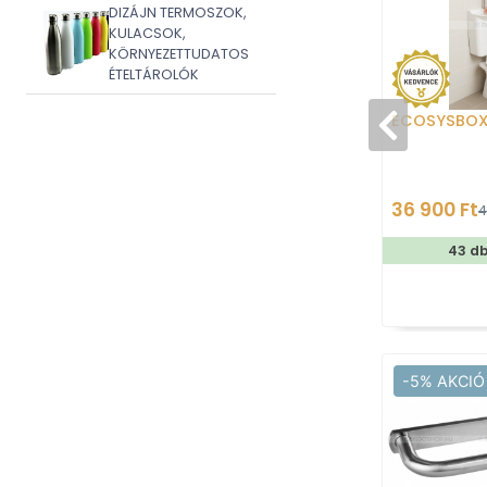
DIZÁJN TERMOSZOK,
KULACSOK,
KÖRNYEZETTUDATOS
ÉTELTÁROLÓK
ECOSYSBO
36 900 Ft
4
43 d
-5% AKCIÓ