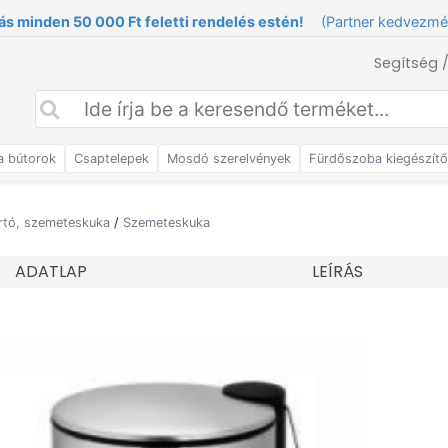
ás minden 50 000 Ft feletti rendelés estén!
(Partner kedvezm
Segítség 
a bútorok
Csaptelepek
Mosdó szerelvények
Fürdőszoba kiegészít
rtó, szemeteskuka
/
Szemeteskuka
ADATLAP
LEÍRÁS