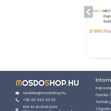
BEMETA
NEO 
Dupl
Szá
acé
21 660 Ft
22
Inform
M
OSDO
S
HOP
.
HU
Kapcsola
rendeles@mosdoshop.hu
Fizetési 
+36-20-343-42-52
Termék g
Bolt és átvételi pont
Cégünkrő