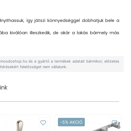
elnyithassuk, így játszi könnyedséggel dobhatjuk bele a
ába kiválóan illeszkedik, de akár a lakás bármely más
A mosdoshop.hu és a gyártó a termékek adatait bármikor, előzetes
ltérésekért felelősséget nem vállalunk.
ink
-5% AKCIÓ