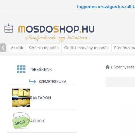
Ingyenes országos kiszállít
M
OSDO
S
HOP
.
HU
Álomfürdőszoba egy kattintásra...
Akciók
Kerámia mosdók
Öntött márvány mosdók
Fürdőszob
/
Szennyesta
TERMÉKEINK
SZEMETESKUKA
RAKTÁRON
AKCIÓK