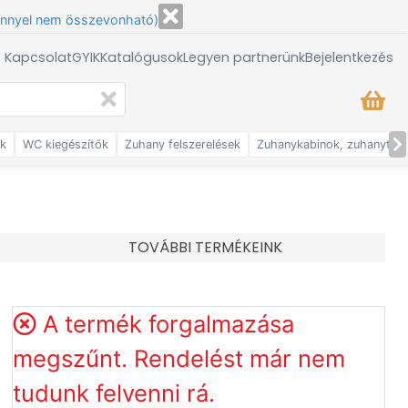
énnyel nem összevonható)
/ Kapcsolat
GYIK
Katalógusok
Legyen partnerünk
Bejelentkezés
ők
WC kiegészítők
Zuhany felszerelések
Zuhanykabinok, zuhanytálc
TOVÁBBI TERMÉKEINK
A termék forgalmazása
megszűnt. Rendelést már nem
tudunk felvenni rá.