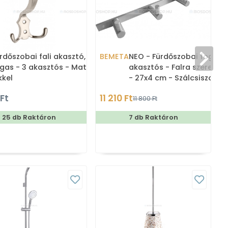
rdőszobai fali akasztó,
BEMETA
NEO - Fürdőszobai fogas -
gas - 3 akasztós - Matt
akasztós - Falra szerelhet
kkel
- 27x4 cm - Szálcsiszolt
rozsdamentes acél (
 Ft
11 210 Ft
11 800 Ft
25 db Raktáron
7 db Raktáron