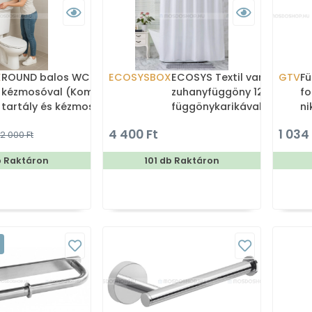
X
ROUND balos WC tartály
ECOSYSBOX
ECOSYS Textil varrott
GTV
Fü
kézmosóval (Kombi WC
zuhanyfüggöny 12db
fo
tartály és kézmosó)
függönykarikával
ni
180x200cm -
4 400 Ft
1 034
2 000 Ft
Zuhanyfüggöny textil
b Raktáron
101 db Raktáron