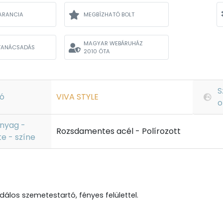
ARANCIA
MEGBÍZHATÓ BOLT
MAGYAR WEBÁRUHÁZ
TANÁCSADÁS
2010 ÓTA
S
ó
VIVA STYLE
o
nyag -
Rozsdamentes acél - Polírozott
te - színe
edálos szemetestartó, fényes felülettel.