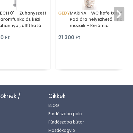
ECH 01 - Zuhanyszett -
GEDY
MARINA - WC kefe tartó -
áromfunkciós kézi
Padlóra helyezhető - Kagyló
uhannyal, állítható
mozaik - Kerámia
artórúddal, zuhany
0 Ft
21 300 Ft
ámasszal (GYSS1
zőknek /
Cikkek
BLOG
Fürdőszoba polc
Fürdőszoba bútor
Mosdókagyló