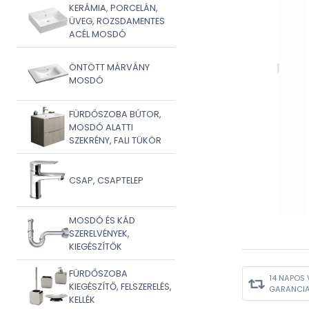
KERÁMIA, PORCELÁN,
ÜVEG, ROZSDAMENTES
ACÉL MOSDÓ
ÖNTÖTT MÁRVÁNY
MOSDÓ
FÜRDŐSZOBA BÚTOR,
MOSDÓ ALATTI
SZEKRÉNY, FALI TÜKÖR
CSAP, CSAPTELEP
MOSDÓ ÉS KÁD
SZERELVÉNYEK,
KIEGÉSZÍTŐK
FÜRDŐSZOBA
14 NAPOS 
KIEGÉSZÍTŐ, FELSZERELÉS,
GARANCI
KELLÉK