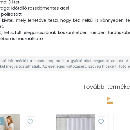
ma: 3 liter
aga: időtálló rozsdamentes acél
: polírozott
 kivitel, mely lehetővé teszi, hogy kéz nélkül is könnyedén f
t.
ű, letisztult eleganciájának köszönhetően minden fürdőszob
gében is használható
álható információk a mosdoshop.hu és a gyártó által megadott adatok. 
lkül megváltoztathatják. Az esetleges változásért, szöveg hibákért, fotó e
További terméke
Ó