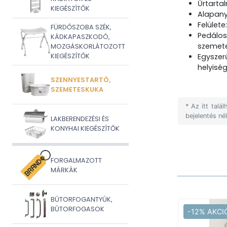
Űrtartal
KIEGÉSZÍTŐK
Alapany
Felülete
FÜRDŐSZOBA SZÉK,
Pedálos
KÁDKAPASZKODÓ,
szemete
MOZGÁSKORLÁTOZOTT
KIEGÉSZÍTŐK
Egyszer
helyisé
SZENNYESTARTÓ,
SZEMETESKUKA
* Az itt tal
bejelentés né
LAKBERENDEZÉSI ÉS
KONYHAI KIEGÉSZÍTŐK
FORGALMAZOTT
MÁRKÁK
BÚTORFOGANTYÚK,
BÚTORFOGASOK
-12% AKCI