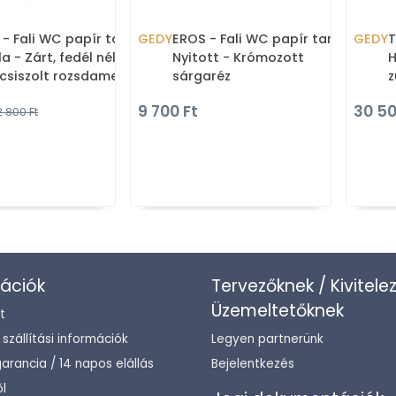
- Fali WC papír tartó -
GEDY
EROS - Fali WC papír tartó -
GEDY
T
a - Zárt, fedél nélküli -
Nyitott - Krómozott
H
lcsiszolt rozsdamentes
sárgaréz
z
l
t
9 700 Ft
30 50
 800 Ft
t
ációk
Tervezőknek / Kivitele
Üzemeltetőknek
t
/ szállítási információk
Legyen partnerünk
arancia / 14 napos elállás
Bejelentkezés
l