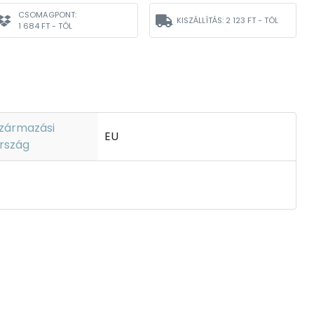
CSOMAGPONT:
KISZÁLLÍTÁS:
2 123 FT - TÓL
1 684 FT - TÓL
zármazási
EU
rszág