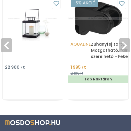
-5% AKCIÓ
AQUALINE
Zuhanyfej tartó -
Mozgatható, falra
szerelhető - Feket
műanyag (SC140)
22 900 Ft
1 995 Ft
2 100 Ft
1 db Raktáron
M
OSDO
S
HOP
.
HU