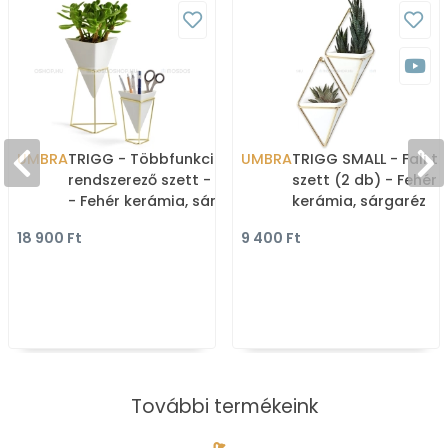
UMBRA
TRIGG - Többfunkciós
UMBRA
TRIGG SMALL - Fali t
rendszerező szett - 2 db
szett (2 db) - Fehér
- Fehér kerámia, sárgaréz
kerámia, sárgaréz
színű fém
18 900 Ft
9 400 Ft
További termékeink