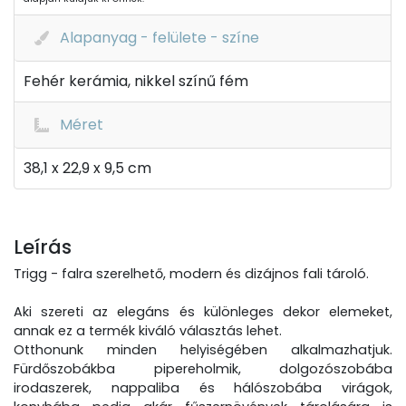
Alapanyag - felülete - színe
Fehér kerámia, nikkel színű fém
Méret
38,1 x 22,9 x 9,5 cm
Leírás
Trigg - falra szerelhető, modern és dizájnos fali tároló.
Aki szereti az elegáns és különleges dekor elemeket,
annak ez a termék kiváló választás lehet.
Otthonunk minden helyiségében alkalmazhatjuk.
Fürdőszobákba pipereholmik, dolgozószobába
irodaszerek, nappaliba és hálószobába virágok,