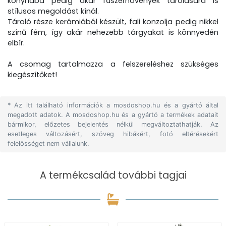
konyhába pedig akár fűszernövények tárolására is
stílusos megoldást kínál.
Tároló része kerámiából készült, fali konzolja pedig nikkel
színű fém, így akár nehezebb tárgyakat is könnyedén
elbír.
A csomag tartalmazza a felszereléshez szükséges
kiegészítőket!
* Az itt található információk a mosdoshop.hu és a gyártó által
megadott adatok. A mosdoshop.hu és a gyártó a termékek adatait
bármikor, előzetes bejelentés nélkül megváltoztathatják. Az
esetleges változásért, szöveg hibákért, fotó eltérésekért
felelősséget nem vállalunk.
A termékcsalád további tagjai