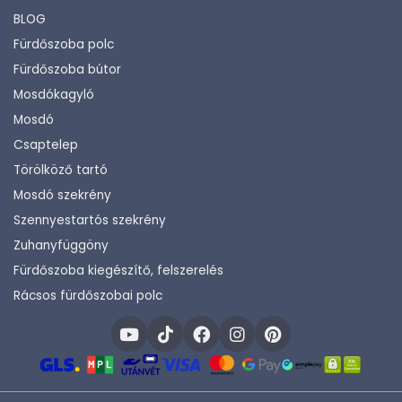
BLOG
Fürdőszoba polc
Fürdőszoba bútor
Mosdókagyló
Mosdó
Csaptelep
Törölköző tartó
Mosdó szekrény
Szennyestartós szekrény
Zuhanyfüggöny
Fürdőszoba kiegészítő, felszerelés
Rácsos fürdőszobai polc