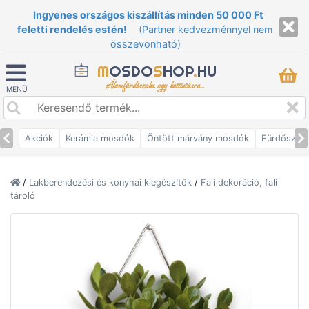
Ingyenes országos kiszállítás minden 50 000 Ft
feletti rendelés estén!
(Partner kedvezménnyel nem
összevonható)
M
OSDO
S
HOP
.
HU
Álomfürdőszoba egy kattintásra...
MENÜ
Akciók
Kerámia mosdók
Öntött márvány mosdók
Fürdőszob
/
Lakberendezési és konyhai kiegészítők
/
Fali dekoráció, fali
tároló