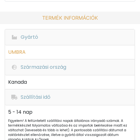
TERMÉK INFORMÁCIÓK
Gyártó
UMBRA
Származási ország
Kanada
Szállítási idő
5 - 14 nap
Figyelem! A feltüntetett szállítási napok általános irányadó számok. A
termékkészlet folyamatos változása és az importok beérkezése miatt ez
változhat (kevesebb és több is lehet). A pontosabb szállítási dátumot a
raktárkészlet ellenőrzése, illetve a gyártó által visszaigazolt dátum
alapján küldjük ki Önnek.