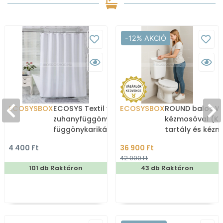
-12% AKCIÓ
ECOSYSBOX
ECOSYS Textil varrott
ECOSYSBOX
ROUND balos WC
zuhanyfüggöny 12db
kézmosóval (K
függönykarikával
tartály és kéz
180x200cm -
4 400 Ft
36 900 Ft
Zuhanyfüggöny textil
42 000 Ft
101 db Raktáron
43 db Raktáron