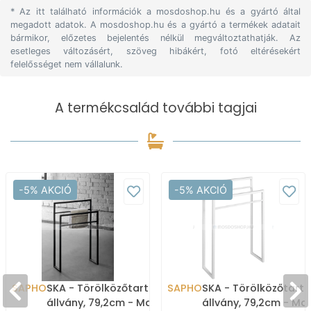
* Az itt található információk a mosdoshop.hu és a gyártó által
megadott adatok. A mosdoshop.hu és a gyártó a termékek adatait
bármikor, előzetes bejelentés nélkül megváltoztathatják. Az
esetleges változásért, szöveg hibákért, fotó eltérésekért
felelősséget nem vállalunk.
A termékcsalád további tagjai
-5% AKCIÓ
-5% AKCIÓ
SAPHO
SKA - Törölközőtartó
SAPHO
SKA - Törölközőtartó
állvány, 79,2cm - Matt
állvány, 79,2cm - Ma