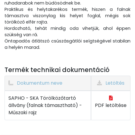
ruhadarabok nem büdösödnek be.
Praktikus és helytakarékos termék, hiszen a falnak
támasztva viszonylag kis helyet foglal, mégis sok
törölköző elfér rajta.
Hordozható, tehát mindig oda vihetjük, ahol éppen
szükség van rá.
Öntapadós átlátszó csúszásgátlói seígtségével stabilan
a helyén marad.
Termék technikai dokumentáció
Dokumentum neve
Letöltés
SAPHO - SKA Törölközőtartó
állvány (falnak támasztható) -
PDF letöltése
Műszaki rajz