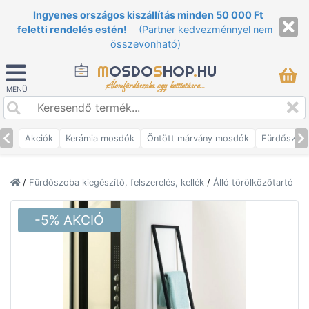
Ingyenes országos kiszállítás minden 50 000 Ft
feletti rendelés estén!
(Partner kedvezménnyel nem
összevonható)
M
OSDO
S
HOP
.
HU
Álomfürdőszoba egy kattintásra...
MENÜ
Akciók
Kerámia mosdók
Öntött márvány mosdók
Fürdőszob
/
Fürdőszoba kiegészítő, felszerelés, kellék
/
Álló törölközőtartó
-5% AKCIÓ