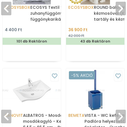
ECOSYSBOX
ECOSYS Textil varrott
ECOSYSBOX
ROUND balos WC
zuhanyfüggöny 12db
kézmosóval (K
függönykarikával
tartály és kéz
180x200cm -
4 400 Ft
36 900 Ft
Zuhanyfüggöny textil
42 000 Ft
101 db Raktáron
43 db Raktáron
-5% AKCIÓ
SANOVIT
ALBATROS - Mosdó,
BEMETA
VISTA - WC kefe tar
mosdókagyló - Kerámia,
Padlóra helyezhető 