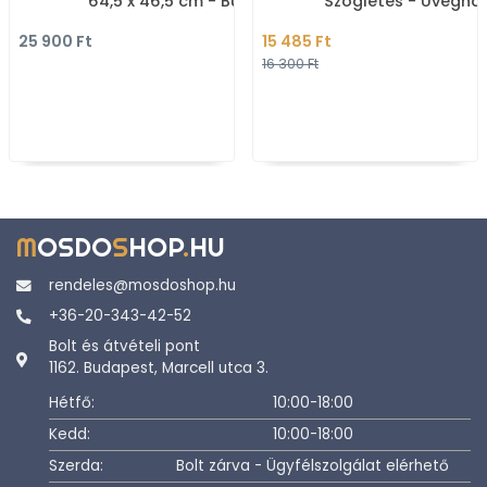
64,5 x 46,5 cm - Bútorra,
Szögletes - Üvegha
falra szerelhető
kék műanyag
25 900 Ft
15 485 Ft
16 300 Ft
M
OSDO
S
HOP
.
HU
rendeles@mosdoshop.hu
+36-20-343-42-52
Bolt és átvételi pont
1162. Budapest, Marcell utca 3.
Hétfő:
10:00-18:00
Kedd:
10:00-18:00
Szerda:
Bolt zárva - Ügyfélszolgálat elérhető