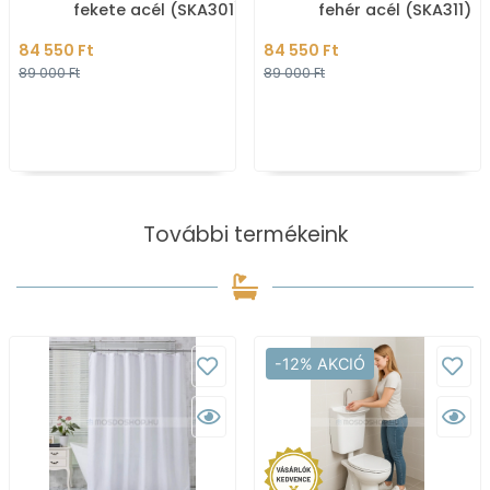
fekete acél (SKA301)
fehér acél (SKA311)
84 550 Ft
84 550 Ft
89 000 Ft
89 000 Ft
További termékeink
-12% AKCIÓ