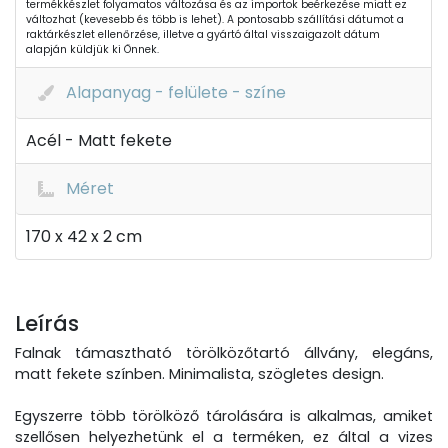
termékkészlet folyamatos változása és az importok beérkezése miatt ez
változhat (kevesebb és több is lehet). A pontosabb szállítási dátumot a
raktárkészlet ellenőrzése, illetve a gyártó által visszaigazolt dátum
alapján küldjük ki Önnek.
Alapanyag - felülete - színe
Acél - Matt fekete
Méret
170 x 42 x 2 cm
Leírás
Falnak támasztható törölközőtartó állvány, elegáns,
matt fekete színben. Minimalista, szögletes design.
Egyszerre több törölköző tárolására is alkalmas, amiket
szellősen helyezhetünk el a terméken, ez által a vizes