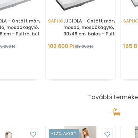
OLA - Öntött márvány
SAPHO
LUCIOLA - Öntött márvány
SAPH
ó, mosdókagyló,
mosdó, mosdókagyló,
8 cm - Pultra, bútorra
90x48 cm, balos - Pultra,
thető
bútorra ültethető
102 600 Ft
155 8
5 000 Ft
108 000 Ft
További terméke
-12% AKCIÓ