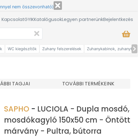
énnyel nem összevonható)
/ Kapcsolat
GYIK
Katalógusok
Legyen partnerünk
Bejelentkezés
ők
WC kiegészítők
Zuhany felszerelések
Zuhanykabinok, zuhanytálc
ÁBBI TAGJAI
TOVÁBBI TERMÉKEINK
SAPHO
-
LUCIOLA - Dupla mosdó,
mosdókagyló 150x50 cm - Öntött
márvány - Pultra, bútorra