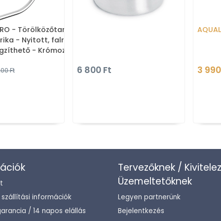
RO - Törölközőtartó
AQUAL
rika - Nyitott, falra
gzíthető - Krómozott
6 800 Ft
3 990
200 Ft
ációk
Tervezőknek / Kivitele
Üzemeltetőknek
t
/ szállítási információk
Legyen partnerünk
arancia / 14 napos elállás
Bejelentkezés