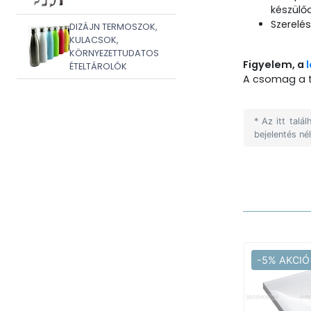
készülő
Szerelés
DIZÁJN TERMOSZOK,
KULACSOK,
KÖRNYEZETTUDATOS
Figyelem, a
ÉTELTÁROLÓK
A csomag a t
* Az itt tal
bejelentés né
-5% AKCIÓ