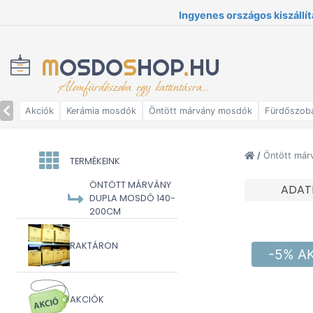
Ingyenes országos kiszállít
M
OSDO
S
HOP
.
HU
Álomfürdőszoba egy kattintásra...
Akciók
Kerámia mosdók
Öntött márvány mosdók
Fürdőszob
/
Öntött má
TERMÉKEINK
ÖNTÖTT MÁRVÁNY
ADAT
DUPLA MOSDÓ 140-
200CM
RAKTÁRON
-5% A
AKCIÓK