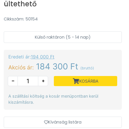
ültethető
Cikkszám: 50154
Külső raktáron (5 - 14 nap)
Eredeti ár:
194 000 Ft
184 300 Ft
Akciós ár:
(bruttó)
KOSÁRBA
A szállítási költség a kosár menüpontban kerül
kiszámításra.
Kívánság listára