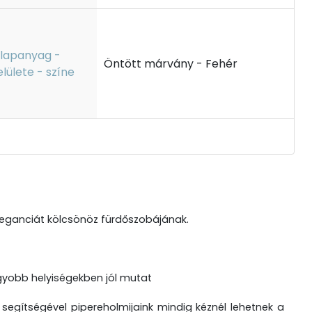
lapanyag -
Öntött márvány - Fehér
elülete - színe
leganciát kölcsönöz fürdőszobájának.
gyobb helyiségekben jól mutat
egítségével pipereholmijaink mindig kéznél lehetnek a