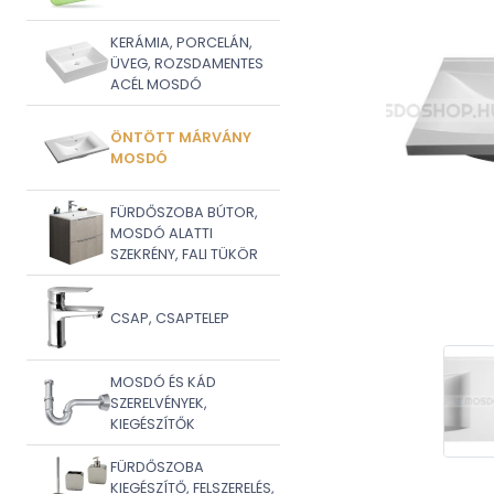
KERÁMIA, PORCELÁN,
ÜVEG, ROZSDAMENTES
ACÉL MOSDÓ
ÖNTÖTT MÁRVÁNY
MOSDÓ
FÜRDŐSZOBA BÚTOR,
MOSDÓ ALATTI
SZEKRÉNY, FALI TÜKÖR
CSAP, CSAPTELEP
MOSDÓ ÉS KÁD
SZERELVÉNYEK,
KIEGÉSZÍTŐK
FÜRDŐSZOBA
KIEGÉSZÍTŐ, FELSZERELÉS,