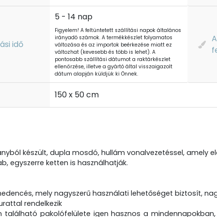
5 - 14 nap
Figyelem! A feltüntetett szállítási napok általános
A
irányadó számok. A termékkészlet folyamatos
tási idő
változása és az importok beérkezése miatt ez
f
változhat (kevesebb és több is lehet). A
pontosabb szállítási dátumot a raktárkészlet
ellenőrzése, illetve a gyártó által visszaigazolt
dátum alapján küldjük ki Önnek.
t
150 x 50 cm
nyból készült, dupla mosdó, hullám vonalvezetéssel, amely e
ab, egyszerre ketten is használhatják.
edencés, mely nagyszerű használati lehetőséget biztosít, na
rattal rendelkezik
 található pakolófelülete igen hasznos a mindennapokban, s