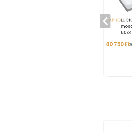
SAPHO
LUCI
mosd
60x4
ülte
80 750 Ft
8