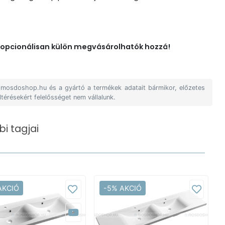
opcionálisan külön megvásárolhatók hozzá!
A mosdoshop.hu és a gyártó a termékek adatait bármikor, előzetes
ltérésekért felelősséget nem vállalunk.
i tagjai
AKCIÓ
-5% AKCIÓ