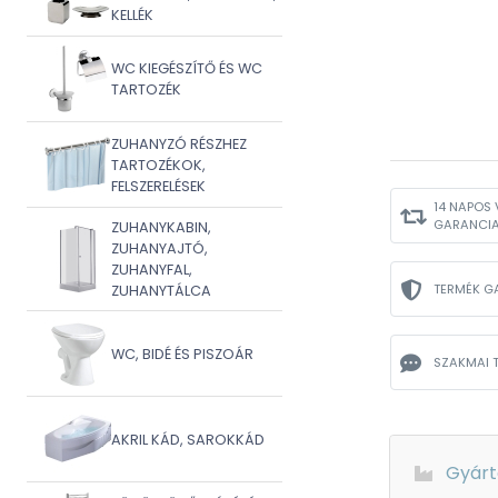
KELLÉK
WC KIEGÉSZÍTŐ ÉS WC
TARTOZÉK
ZUHANYZÓ RÉSZHEZ
TARTOZÉKOK,
FELSZERELÉSEK
14 NAPOS 
GARANCI
ZUHANYKABIN,
ZUHANYAJTÓ,
ZUHANYFAL,
TERMÉK G
ZUHANYTÁLCA
WC, BIDÉ ÉS PISZOÁR
SZAKMAI 
AKRIL KÁD, SAROKKÁD
Gyárt