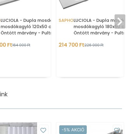
O
LUCIOLA - Dupla mosdó,
SAPHO
LUCIOLA - Dupla mosdó,
mosdókagyló 120x50 cm -
mosdókagyló 180x50 cm -
Öntött márvány - Pultra,
Öntött márvány - Pultra,
bútorra ültethető
bútorra ültethető
00 Ft
214 700 Ft
164 000 Ft
226 000 Ft
ink
-5% AKCIÓ