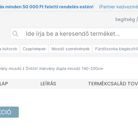
ás minden 50 000 Ft feletti rendelés estén!
(Partner kedvezm
Segítség 
a bútorok
Csaptelepek
Mosdó szerelvények
Fürdőszoba kiegészít
rvány mosdó
/
Öntött márvány dupla mosdó 140-200cm
LAP
LEÍRÁS
TERMÉKCSALÁD TOV
KCIÓ