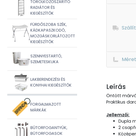
TÖRÖLKÖZŐSZÁRÍTÓ
RADIÁTOR ÉS
KIEGÉSZÍTŐK
FÜRDŐSZOBA SZÉK,
Szállí
KÁDKAPASZKODÓ,
MOZGÁSKORLÁTOZOTT
KIEGÉSZÍTŐK
SZENNYESTARTÓ,
Mére
SZEMETESKUKA
LAKBERENDEZÉSI ÉS
Leírás
KONYHAI KIEGÉSZÍTŐK
Öntött márvá
Praktikus dar
FORGALMAZOTT
MÁRKÁK
Jellemzői:
Dupla m
2 csapfu
BÚTORFOGANTYÚK,
BÚTORFOGASOK
Középen