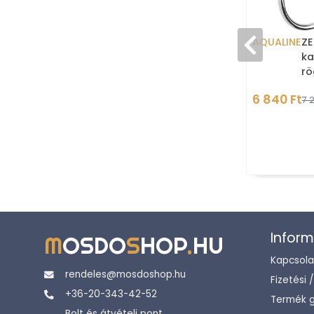
AQUALINE
ZE
ka
rö
6 840 Ft
7 
Inform
M
OSDO
S
HOP
.
HU
Kapcsola
rendeles@mosdoshop.hu
Fizetési 
+36-20-343-42-52
Termék g
Bolt és átvételi pont