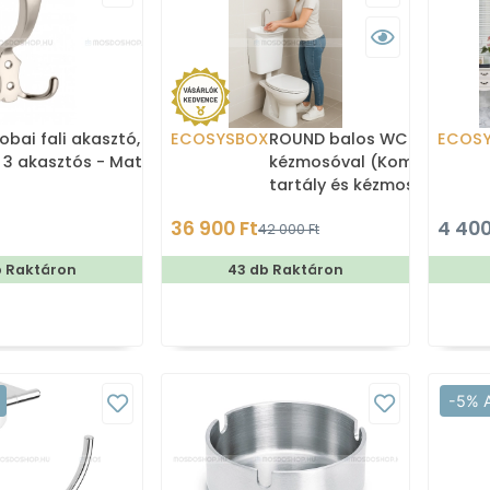
obai fali akasztó,
ECOSYSBOX
ROUND balos WC tartály
ECOS
 3 akasztós - Matt
kézmosóval (Kombi WC
tartály és kézmosó)
36 900 Ft
4 400
42 000 Ft
b Raktáron
43 db Raktáron
-5% 