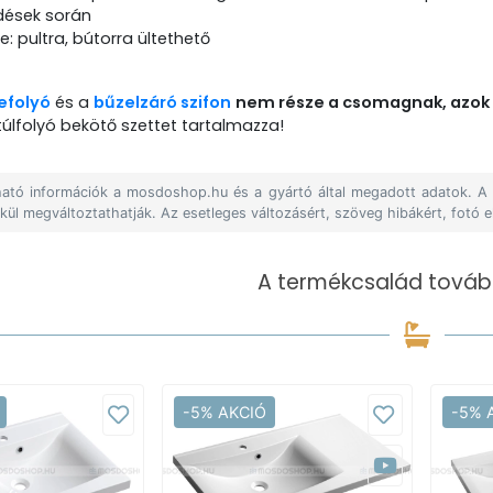
dések során
e: pultra, bútorra ültethető
lefolyó
és a
bűzelzáró szifon
nem része a csomagnak, azok 
úlfolyó bekötő szettet tartalmazza!
álható információk a mosdoshop.hu és a gyártó által megadott adatok. 
lkül megváltoztathatják. Az esetleges változásért, szöveg hibákért, fotó e
A termékcsalád tovább
-5% AKCIÓ
-5% 