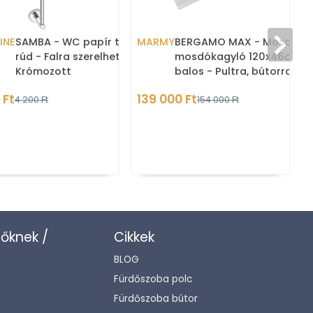
INE
SAMBA - WC papír tartó
MARMY
BERGAMO MAX - Mosdó,
rúd - Falra szerelhető -
mosdókagyló 120x46cm,
Krómozott
balos - Pultra, bútorra,
falra szerelhető - Fehér
 Ft
139 000 Ft
4 200 Ft
154 000 Ft
zőknek /
Cikkek
BLOG
Fürdőszoba polc
Fürdőszoba bútor