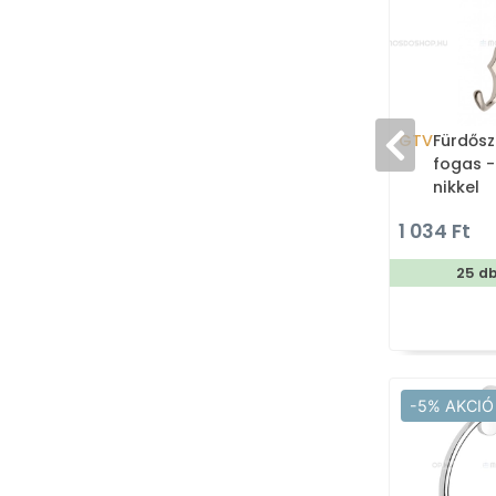
GTV
Fürdősz
fogas -
nikkel
1 034 Ft
25 d
-5% AKCIÓ