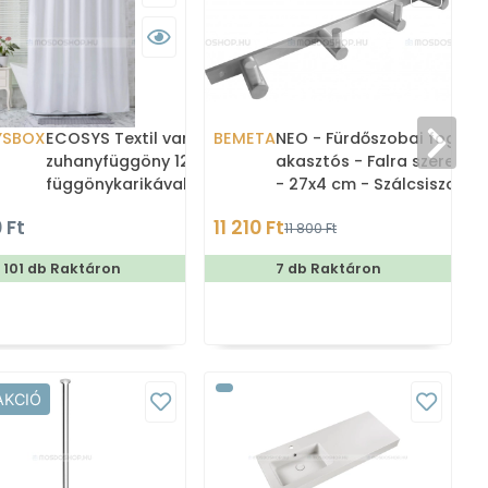
YSBOX
ECOSYS Textil varrott
BEMETA
NEO - Fürdőszobai fogas -
zuhanyfüggöny 12db
akasztós - Falra szerelhet
függönykarikával
- 27x4 cm - Szálcsiszolt
180x200cm -
rozsdamentes acél (
 Ft
11 210 Ft
11 800 Ft
Zuhanyfüggöny textil
101 db Raktáron
7 db Raktáron
AKCIÓ