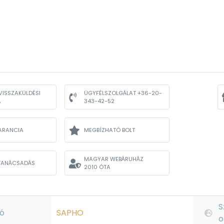
VISSZAKÜLDÉSI
ÜGYFÉLSZOLGÁLAT +36-20-
A
343-42-52
ARANCIA
MEGBÍZHATÓ BOLT
MAGYAR WEBÁRUHÁZ
TANÁCSADÁS
2010 ÓTA
S
ó
SAPHO
o