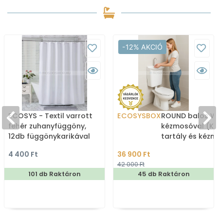
-12% AKCIÓ
ECOSYS - Textil varrott
ECOSYSBOX
ROUND balos WC
fehér zuhanyfüggöny,
kézmosóval (K
12db függönykarikával
tartály és kéz
180x200cm
4 400 Ft
36 900 Ft
42 000 Ft
101 db Raktáron
45 db Raktáron