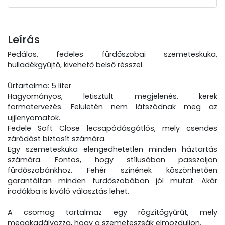
Leírás
Pedálos, fedeles fürdőszobai szemeteskuka,
hulladékgyűjtő, kivehető belső résszel.
Űrtartalma: 5 liter
Hagyományos, letisztult megjelenés, kerek
formatervezés. Felületén nem látszódnak meg az
ujjlenyomatok.
Fedele Soft Close lecsapódásgátlós, mely csendes
záródást biztosít számára.
Egy szemeteskuka elengedhetetlen minden háztartás
számára. Fontos, hogy stílusában passzoljon
fürdőszobánkhoz. Fehér színének köszönhetően
garantáltan minden fürdőszobában jól mutat. Akár
irodákba is kiváló választás lehet.
A csomag tartalmaz egy rögzítőgyűrűt, mely
megakadályozza, hogy a szemeteszsák elmozduljon.