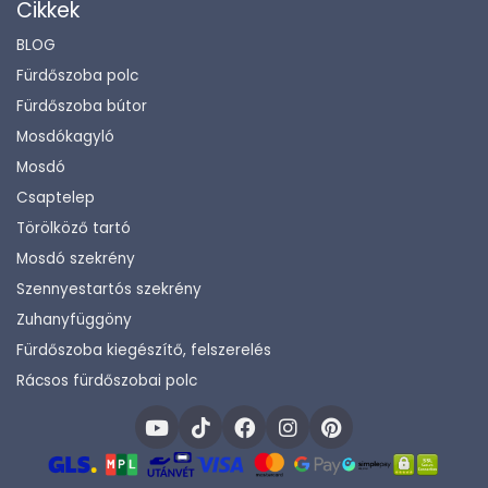
Cikkek
BLOG
Fürdőszoba polc
Fürdőszoba bútor
Mosdókagyló
Mosdó
Csaptelep
Törölköző tartó
Mosdó szekrény
Szennyestartós szekrény
Zuhanyfüggöny
Fürdőszoba kiegészítő, felszerelés
Rácsos fürdőszobai polc