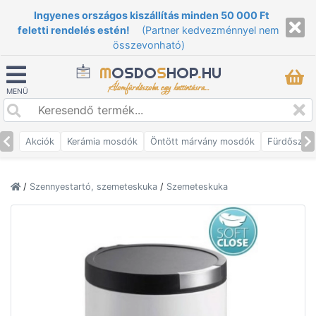
Ingyenes országos kiszállítás minden 50 000 Ft
feletti rendelés estén!
(Partner kedvezménnyel nem
összevonható)
M
OSDO
S
HOP
.
HU
Álomfürdőszoba egy kattintásra...
MENÜ
Akciók
Kerámia mosdók
Öntött márvány mosdók
Fürdőszob
/
Szennyestartó, szemeteskuka
/
Szemeteskuka