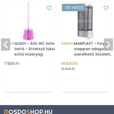
-5% AKCIÓ
GEDY
GLADY - Álló WC kefe
SAPHO
MARPLAST - Folyékon
tartó - Áttetsző fukszia
szappan adagoló - F
színű műanyag
szerelhető, közületi,
800ml, nyomógombo
7 500 Ft
14 820 Ft
Fehér műanya
15 600 Ft
M
OSDO
S
HOP
.
HU