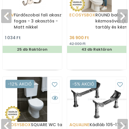
GTV
Fürdőszobai fali akasztó,
ECOSYSBOX
ROUND balos WC
fogas - 3 akasztós -
kézmosóval (K
Matt nikkel
tartály és kéz
1 034 Ft
36 900 Ft
42 000 Ft
25 db Raktáron
43 db Raktáron
-12% AKCIÓ
-5% AKCIÓ
ECOSYSBOX
SQUARE WC tartály
AQUALINE
Kádláb 105-170cm