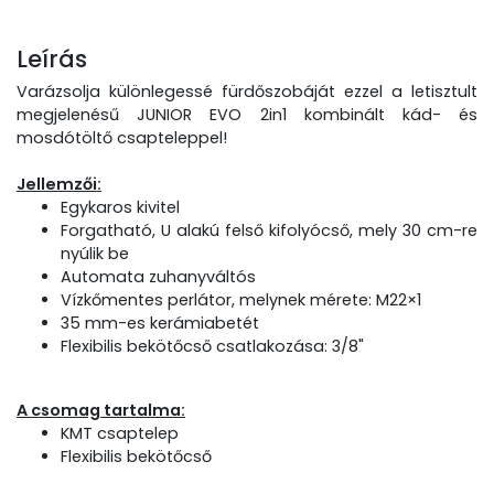
Leírás
Varázsolja különlegessé fürdőszobáját ezzel a letisztult
megjelenésű JUNIOR EVO 2in1 kombinált kád- és
mosdótöltő csapteleppel!
Jellemzői:
Egykaros kivitel
Forgatható, U alakú felső kifolyócső, mely 30 cm-re
nyúlik be
Automata zuhanyváltós
Vízkőmentes perlátor, melynek mérete: M22×1
35 mm-es kerámiabetét
Flexibilis bekötőcső csatlakozása: 3/8"
A csomag tartalma:
KMT csaptelep
Flexibilis bekötőcső