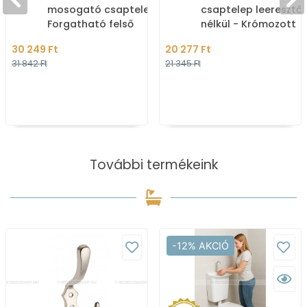
mosogató csaptelep -
csaptelep leeresztő
Forgatható felső
nélkül - Krómozott
kifolyócsővel -
30 249 Ft
20 277 Ft
Krómozott
31 842 Ft
21 345 Ft
További termékeink
-12% AKCIÓ