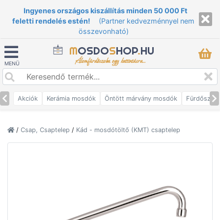
Ingyenes országos kiszállítás minden 50 000 Ft
feletti rendelés estén!
(Partner kedvezménnyel nem
összevonható)
M
OSDO
S
HOP
.
HU
Álomfürdőszoba egy kattintásra...
MENÜ
Akciók
Kerámia mosdók
Öntött márvány mosdók
Fürdőszob
/
Csap, Csaptelep
/
Kád - mosdótöltő (KMT) csaptelep