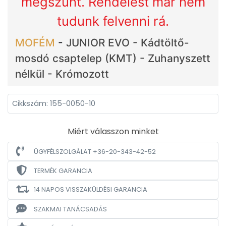
megszűnt. Rendelést már nem
tudunk felvenni rá.
MOFÉM
-
JUNIOR EVO - Kádtöltő-
mosdó csaptelep (KMT) - Zuhanyszett
nélkül - Krómozott
Cikkszám: 155-0050-10
Miért válasszon minket
ÜGYFÉLSZOLGÁLAT +36-20-343-42-52
TERMÉK GARANCIA
14 NAPOS VISSZAKÜLDÉSI GARANCIA
SZAKMAI TANÁCSADÁS