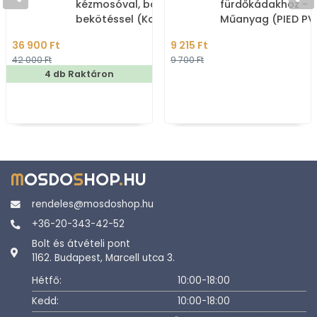
kézmosóval, baloldali
fürdőkádakhoz -
bekötéssel (Kombi WC
Műanyag (PIED PV
tartály és kézmosó)
36 900 Ft
9 215 Ft
42 000 Ft
9 700 Ft
4 db Raktáron
M
OSDO
S
HOP
.
HU
rendeles@mosdoshop.hu
+36-20-343-42-52
Bolt és átvételi pont
1162. Budapest, Marcell utca 3.
Hétfő:
10:00-18:00
Kedd:
10:00-18:00