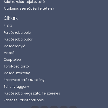
Adatkezelési tájékoztató
Általános szerződési feltételek
Cikkek
BLOG
Fürdőszoba polc
Fürdőszoba bútor
Mosdókagyló
Mosdó
Csaptelep
Törölköző tartó
Mosdó szekrény
Szennyestartós szekrény
Zuhanyfüggöny
Fürdőszoba kiegészítő, felszerelés
Rácsos fürdőszobai polc