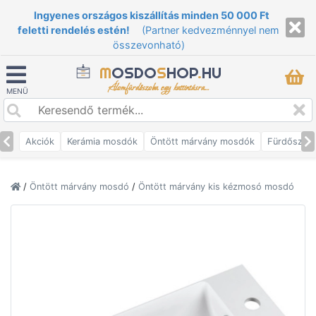
Ingyenes országos kiszállítás minden 50 000 Ft
feletti rendelés estén!
(Partner kedvezménnyel nem
összevonható)
M
OSDO
S
HOP
.
HU
Álomfürdőszoba egy kattintásra...
MENÜ
Akciók
Kerámia mosdók
Öntött márvány mosdók
Fürdőszob
/
Öntött márvány mosdó
/
Öntött márvány kis kézmosó mosdó