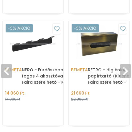
-5% AKCIÓ
-5% AKCIÓ
BEMETA
NERO - Fürdőszobai
BEMETA
RETRO - Higiéniai
fogas 4 akasztóval -
papírtartó (Kleenex
Falra szerelhető - Matt
Falra szerelhető -
fekete (135105210)
Szögletes - 25x13 c
14 060 Ft
21 660 Ft
Bronz színű rozsd
14 800 Ft
22 800 Ft