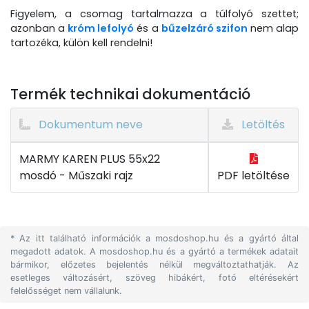
Figyelem, a csomag tartalmazza a túlfolyó szettet;
azonban a
króm lefolyó
és a
bűzelzáró szifon
nem alap
tartozéka, külön kell rendelni!
Termék technikai dokumentáció
Dokumentum neve
Letöltés
MARMY KAREN PLUS 55x22
mosdó - Műszaki rajz
PDF letöltése
* Az itt található információk a mosdoshop.hu és a gyártó által
megadott adatok. A mosdoshop.hu és a gyártó a termékek adatait
bármikor, előzetes bejelentés nélkül megváltoztathatják. Az
esetleges változásért, szöveg hibákért, fotó eltérésekért
felelősséget nem vállalunk.