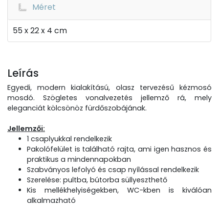
Méret
55 x 22 x 4 cm
Leírás
Egyedi, modern kialakítású, olasz tervezésű kézmosó
mosdó. Szögletes vonalvezetés jellemző rá, mely
eleganciát kölcsönöz fürdőszobájának.
Jellemzői:
1 csaplyukkal rendelkezik
Pakolófelület is található rajta, ami igen hasznos és
praktikus a mindennapokban
Szabványos lefolyó és csap nyílással rendelkezik
Szerelése: pultba, bútorba süllyeszthető
Kis mellékhelyiségekben, WC-kben is kiválóan
alkalmazható