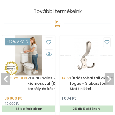
További termékeink
-12% AKCIÓ
ECOSYSBOX
ROUND balos WC tartály
GTV
Fürdőszobai fali akaszt
kézmosóval (Kombi WC
fogas - 3 akasztós -
tartály és kézmosó)
Matt nikkel
36 900 Ft
1 034 Ft
42 000 Ft
43 db Raktáron
25 db Raktáron