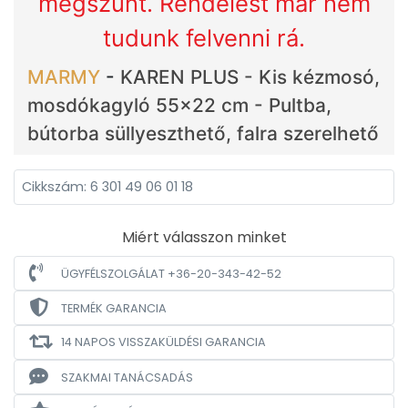
megszűnt. Rendelést már nem
tudunk felvenni rá.
MARMY
-
KAREN PLUS - Kis kézmosó,
mosdókagyló 55x22 cm - Pultba,
bútorba süllyeszthető, falra szerelhető
Cikkszám: 6 301 49 06 01 18
Miért válasszon minket
ÜGYFÉLSZOLGÁLAT +36-20-343-42-52
TERMÉK GARANCIA
14 NAPOS VISSZAKÜLDÉSI GARANCIA
SZAKMAI TANÁCSADÁS