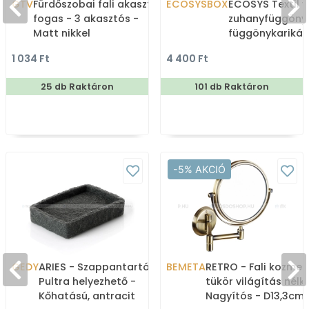
GTV
Fürdőszobai fali akasztó,
ECOSYSBOX
ECOSYS Textil v
fogas - 3 akasztós -
zuhanyfüggöny
Matt nikkel
függönykarikáv
180x200cm -
1 034 Ft
4 400 Ft
Zuhanyfüggöny 
25 db Raktáron
101 db Raktáron
-5% AKCIÓ
GEDY
ARIES - Szappantartó -
BEMETA
RETRO - Fali kozmet
Pultra helyezhető -
tükör világítás nélkü
Kőhatású, antracit
Nagyítós - D13,3cm 