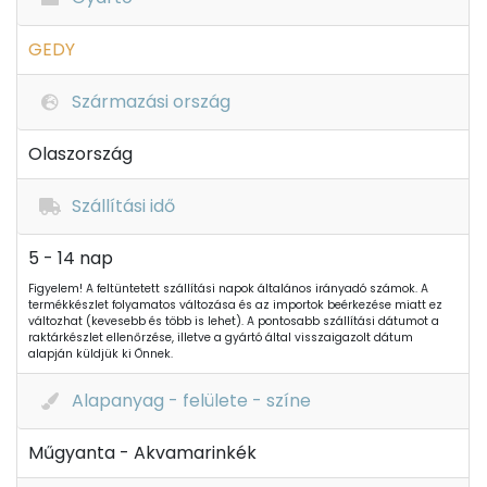
GEDY
Származási ország
Olaszország
Szállítási idő
5 - 14 nap
Figyelem! A feltüntetett szállítási napok általános irányadó számok. A
termékkészlet folyamatos változása és az importok beérkezése miatt ez
változhat (kevesebb és több is lehet). A pontosabb szállítási dátumot a
raktárkészlet ellenőrzése, illetve a gyártó által visszaigazolt dátum
alapján küldjük ki Önnek.
Alapanyag - felülete - színe
Műgyanta - Akvamarinkék