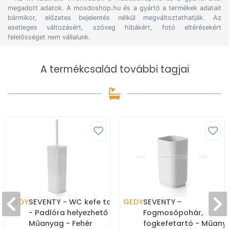
megadott adatok. A mosdoshop.hu és a gyártó a termékek adatait
bármikor, előzetes bejelentés nélkül megváltoztathatják. Az
esetleges változásért, szöveg hibákért, fotó eltérésekért
felelősséget nem vállalunk.
A termékcsalád további tagjai
GEDY
SEVENTY - WC kefe tartó
GEDY
SEVENTY -
- Padlóra helyezhető -
Fogmosópohár,
Műanyag - Fehér
fogkefetartó - Műany