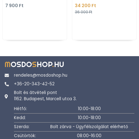
Bronz színű réz
7 900 Ft
34 200 Ft
36 000 Ft
M
OSDO
S
HOP
.
HU
rendeles@mosdoshop.hu
+36-20-343-42-52
Bolt és átvételi pont
1162. Budapest, Marcell utca 3.
Hétfő:
10:00-18:00
Kedd:
10:00-18:00
Szerda:
Bolt zárva - Ügyfélszolgálat elérhető
Csütörtök:
08:00-16:00