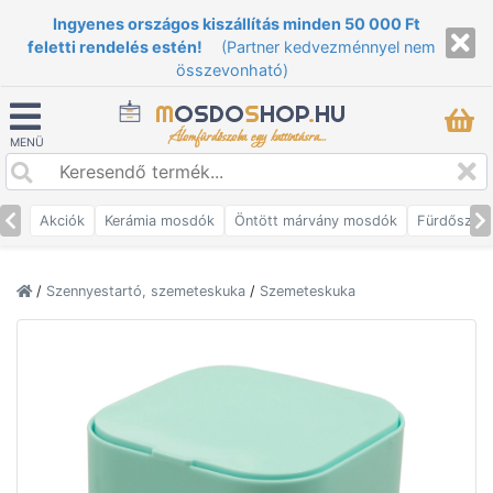
Ingyenes országos kiszállítás minden 50 000 Ft
feletti rendelés estén!
(Partner kedvezménnyel nem
összevonható)
M
OSDO
S
HOP
.
HU
Álomfürdőszoba egy kattintásra...
MENÜ
Akciók
Kerámia mosdók
Öntött márvány mosdók
Fürdőszob
/
Szennyestartó, szemeteskuka
/
Szemeteskuka