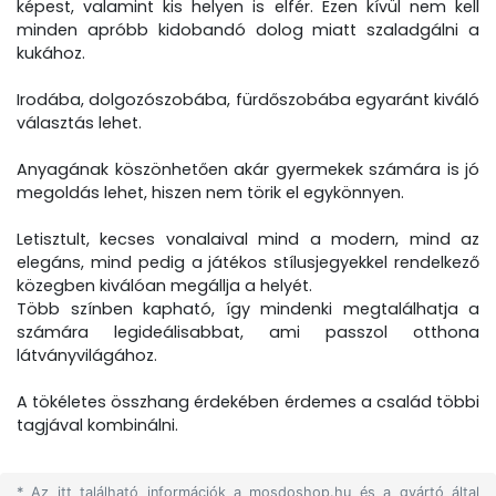
képest, valamint kis helyen is elfér. Ezen kívül nem kell
minden apróbb kidobandó dolog miatt szaladgálni a
kukához.
Irodába, dolgozószobába, fürdőszobába egyaránt kiváló
választás lehet.
Anyagának köszönhetően akár gyermekek számára is jó
megoldás lehet, hiszen nem törik el egykönnyen.
Letisztult, kecses vonalaival mind a modern, mind az
elegáns, mind pedig a játékos stílusjegyekkel rendelkező
közegben kiválóan megállja a helyét.
Több színben kapható, így mindenki megtalálhatja a
számára legideálisabbat, ami passzol otthona
látványvilágához.
A tökéletes összhang érdekében érdemes a család többi
tagjával kombinálni.
* Az itt található információk a mosdoshop.hu és a gyártó által