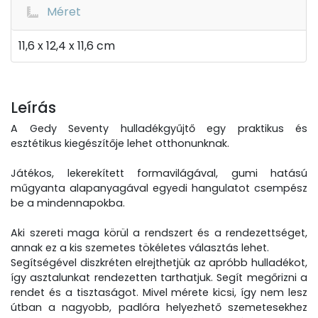
Méret
11,6 x 12,4 x 11,6 cm
Leírás
A Gedy Seventy hulladékgyűjtő egy praktikus és
esztétikus kiegészítője lehet otthonunknak.
Játékos, lekerekített formavilágával, gumi hatású
műgyanta alapanyagával egyedi hangulatot csempész
be a mindennapokba.
Aki szereti maga körül a rendszert és a rendezettséget,
annak ez a kis szemetes tökéletes választás lehet.
Segítségével diszkréten elrejthetjük az apróbb hulladékot,
így asztalunkat rendezetten tarthatjuk. Segít megőrizni a
rendet és a tisztaságot. Mivel mérete kicsi, így nem lesz
útban a nagyobb, padlóra helyezhető szemetesekhez