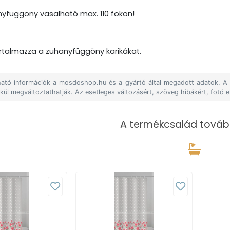
yfüggöny vasalható max. 110 fokon!
talmazza a zuhanyfüggöny karikákat.
álható információk a mosdoshop.hu és a gyártó által megadott adatok. 
lkül megváltoztathatják. Az esetleges változásért, szöveg hibákért, fotó e
A termékcsalád tovább