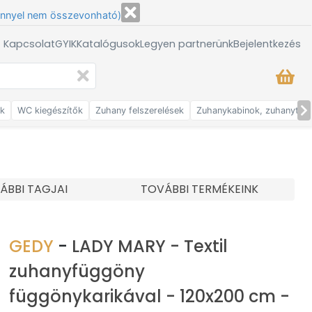
énnyel nem összevonható)
/ Kapcsolat
GYIK
Katalógusok
Legyen partnerünk
Bejelentkezés
ők
WC kiegészítők
Zuhany felszerelések
Zuhanykabinok, zuhanytálc
ÁBBI TAGJAI
TOVÁBBI TERMÉKEINK
GEDY
-
LADY MARY - Textil
zuhanyfüggöny
függönykarikával - 120x200 cm -