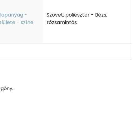
lapanyag -
Szövet, poliészter - Bézs,
elülete - színe
rózsamintás
ggöny.