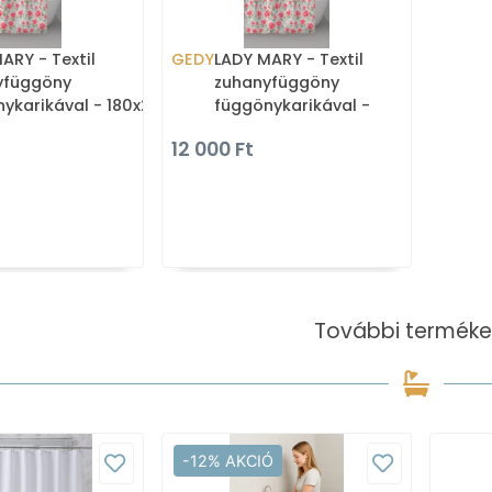
ARY - Textil
GEDY
LADY MARY - Textil
yfüggöny
zuhanyfüggöny
ykarikával - 180x200
függönykarikával -
zövet - Bézs,
240x200 cm - Szövet - Bézs,
12 000 Ft
mintás
rózsamintás
További terméke
-12% AKCIÓ