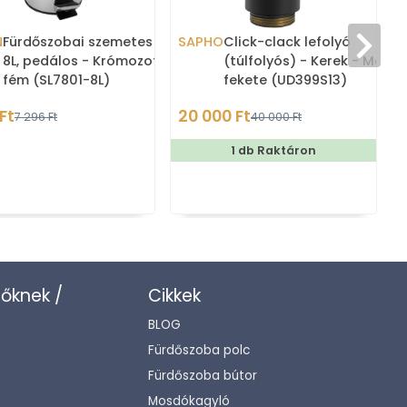
N
Fürdőszobai szemetes kuka,
SAPHO
Click-clack lefolyó
 -
8L, pedálos - Krómozott
(túlfolyós) - Kerek - Matt
orba
fém (SL7801-8L)
fekete (UD399S13)
Ft
20 000 Ft
7 296 Ft
40 000 Ft
1 db Raktáron
zőknek /
Cikkek
BLOG
Fürdőszoba polc
Fürdőszoba bútor
Mosdókagyló