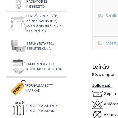
RADIÁTOR ÉS
KIEGÉSZÍTŐK
Szállí
FÜRDŐSZOBA SZÉK,
KÁDKAPASZKODÓ,
MOZGÁSKORLÁTOZOTT
KIEGÉSZÍTŐK
Mére
SZENNYESTARTÓ,
SZEMETESKUKA
LAKBERENDEZÉSI ÉS
Leírás
KONYHAI KIEGÉSZÍTŐK
Bézs alapon r
Jellemzői:
FORGALMAZOTT
MÁRKÁK
Gépi mo
A klóro
BÚTORFOGANTYÚK,
BÚTORFOGASOK
Az anya