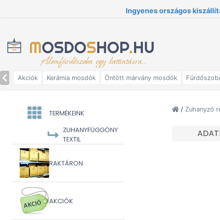
Ingyenes országos kiszállít
M
OSDO
S
HOP
.
HU
Álomfürdőszoba egy kattintásra...
Akciók
Kerámia mosdók
Öntött márvány mosdók
Fürdőszob
/
Zuhanyzó r
TERMÉKEINK
ZUHANYFÜGGÖNY
ADAT
TEXTIL
RAKTÁRON
AKCIÓK