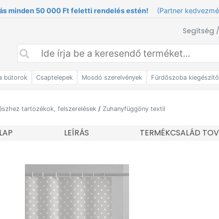
ás minden 50 000 Ft feletti rendelés estén!
(Partner kedvezm
Segítség 
a bútorok
Csaptelepek
Mosdó szerelvények
Fürdőszoba kiegészít
észhez tartozékok, felszerelések
/
Zuhanyfüggöny textil
LAP
LEÍRÁS
TERMÉKCSALÁD TOV