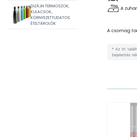
DIZÁJN TERMOSZOK,
A zuhan
KULACSOK,
KÖRNYEZETTUDATOS
ÉTELTÁROLÓK
A csomag tar
* Az itt tal
bejelentés né