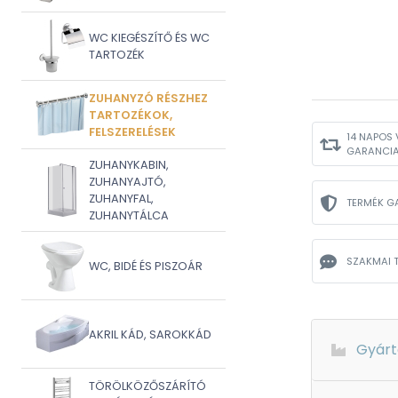
WC KIEGÉSZÍTŐ ÉS WC
TARTOZÉK
ZUHANYZÓ RÉSZHEZ
TARTOZÉKOK,
FELSZERELÉSEK
14 NAPOS 
GARANCI
ZUHANYKABIN,
ZUHANYAJTÓ,
ZUHANYFAL,
TERMÉK G
ZUHANYTÁLCA
SZAKMAI 
WC, BIDÉ ÉS PISZOÁR
AKRIL KÁD, SAROKKÁD
Gyárt
TÖRÖLKÖZŐSZÁRÍTÓ