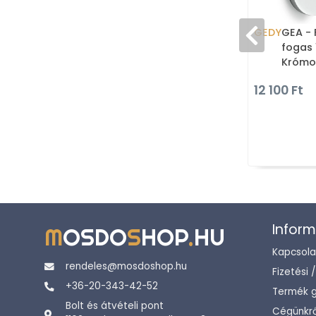
GEDY
GEA - 
fogas 
Krómoz
12 100 Ft
Inform
M
OSDO
S
HOP
.
HU
Kapcsola
rendeles@mosdoshop.hu
Fizetési 
+36-20-343-42-52
Termék g
Bolt és átvételi pont
Cégünkrő