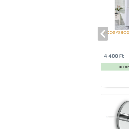
ECOSYSBO
4 400 Ft
101 d