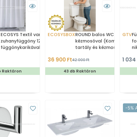
X
ECOSYS Textil varrott
ECOSYSBOX
ROUND balos WC tartály
GTV
Fü
zuhanyfüggöny 12db
kézmosóval (Kombi WC
fo
függönykarikával
tartály és kézmosó)
ni
180x200cm -
36 900 Ft
1 034
42 000 Ft
Zuhanyfüggöny textil
b Raktáron
43 db Raktáron
-5% 