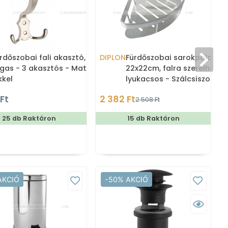
rdőszobai fali akasztó,
DIPLON
Fürdőszobai sarokpolc,
gas - 3 akasztós - Matt
22x22cm, falra szerelhető,
kkel
lyukacsos - Szálcsiszolt
(SZ4301)
 Ft
2 382 Ft
2 508 Ft
25 db Raktáron
15 db Raktáron
AKCIÓ
-50% AKCIÓ