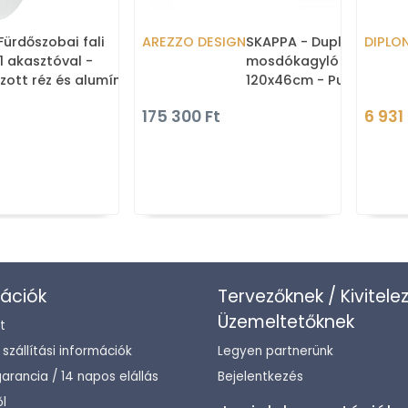
Fürdőszobai fali
AREZZO DESIGN
SKAPPA - Dupla mosdó,
DIPLO
1 akasztóval -
mosdókagyló - Kerámia
ott réz és alumínium
120x46cm - Pultba, bút
építhető
175 300 Ft
6 931 
ációk
Tervezőknek / Kivitele
Üzemeltetőknek
t
/ szállítási információk
Legyen partnerünk
arancia / 14 napos elállás
Bejelentkezés
l