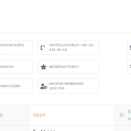
VISSZAKÜLDÉSI
ÜGYFÉLSZOLGÁLAT +36-20-
A
343-42-52
ARANCIA
MEGBÍZHATÓ BOLT
MAGYAR WEBÁRUHÁZ
TANÁCSADÁS
2010 ÓTA
S
ó
GEDY
o