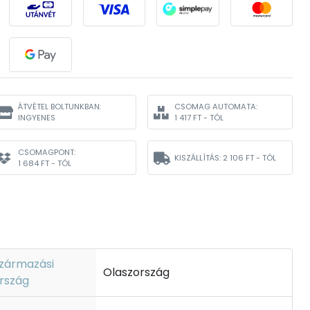
ÁTVÉTEL BOLTUNKBAN:
CSOMAG AUTOMATA:
INGYENES
1 417 FT - TÓL
CSOMAGPONT:
KISZÁLLÍTÁS:
2 106 FT - TÓL
1 684 FT - TÓL
zármazási
Olaszország
rszág