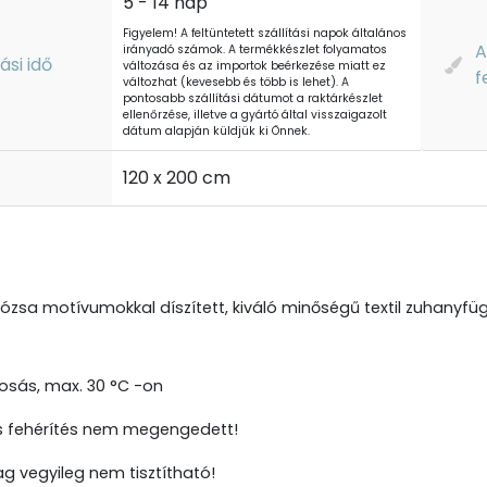
5 - 14 nap
Figyelem! A feltüntetett szállítási napok általános
A
irányadó számok. A termékkészlet folyamatos
tási idő
változása és az importok beérkezése miatt ez
f
változhat (kevesebb és több is lehet). A
pontosabb szállítási dátumot a raktárkészlet
ellenőrzése, illetve a gyártó által visszaigazolt
dátum alapján küldjük ki Önnek.
t
120 x 200 cm
ózsa motívumokkal díszített, kiváló minőségű textil zuhanyfü
sás, max. 30 °C -on
s fehérítés nem megengedett!
g vegyileg nem tisztítható!