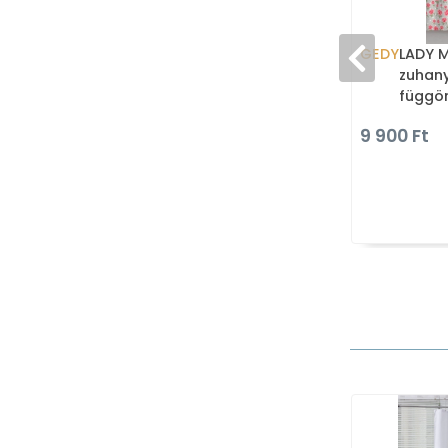
GEDY
LADY M
zuhan
függön
cm - S
9 900 Ft
rózsa