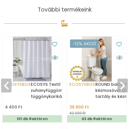
További termékeink
-12% AKCIÓ
ECOSYSBOX
ECOSYS Textil varrott
ECOSYSBOX
ROUND balos WC
zuhanyfüggöny 12db
kézmosóval (K
függönykarikával
tartály és kéz
180x200cm -
4 400 Ft
36 900 Ft
Zuhanyfüggöny textil
42 000 Ft
101 db Raktáron
43 db Raktáron