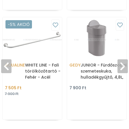
-5% AKCIÓ
AQUALINE
WHITE LINE - Fali
GEDY
JUNIOR - Fürdőszobai
törölközőtartó - 80 cm -
szemeteskuka,
Fehér - Acél
hulladékgyűjtő, 4,8L,
billenőfedéllel - Szürke
7 505 Ft
7 900 Ft
műanyag
7 900 Ft