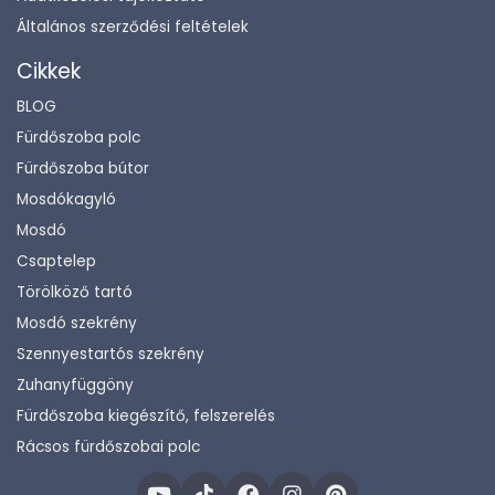
Általános szerződési feltételek
Cikkek
BLOG
Fürdőszoba polc
Fürdőszoba bútor
Mosdókagyló
Mosdó
Csaptelep
Törölköző tartó
Mosdó szekrény
Szennyestartós szekrény
Zuhanyfüggöny
Fürdőszoba kiegészítő, felszerelés
Rácsos fürdőszobai polc