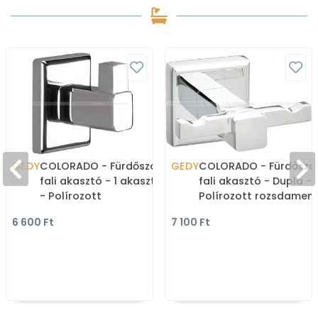
GEDY
COLORADO - Fürdőszobai
GEDY
COLORADO - Fürdőszo
fali akasztó - 1 akasztós
fali akasztó - Dupla -
- Polírozott
Polírozott rozsdamen
rozsdamentes acél
acél
6 600 Ft
7 100 Ft