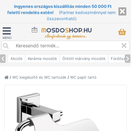
Ingyenes országos kiszállítás minden 50 000 Ft
feletti rendelés estén!
(Partner kedvezménnyel nem
összevonható)
M
OSDO
S
HOP
.
HU
Álomfürdőszoba egy kattintásra...
MENÜ
Akciók
Kerámia mosdók
Öntött márvány mosdók
Fürdőszob
/
WC kiegészítő és WC tartozék
/
WC papír tartó