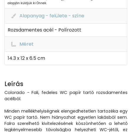
alapján küldjük ki Önnek.
Alapanyag - felülete - színe
Rozsdamentes acél - Polírozott
Méret
14.3 x 12 x 6.5 cm
Leírás
Colorado - Fali, fedeles WC papír tartó rozsdamentes
acélból.
Minden mellékhelyiségnek elengedhetetlen tartozéka egy
WC papír tartó. Nem hiányozhat egyetlen lakásból sem.
Falra szerelhető kivitelezésének köszönhetően a lehető
legkényelmesebb távolságba helyezheti WC-jétől, ez