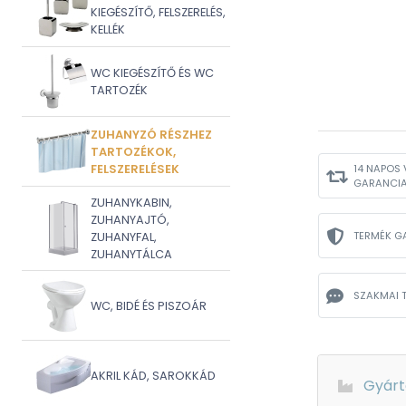
KIEGÉSZÍTŐ, FELSZERELÉS,
KELLÉK
WC KIEGÉSZÍTŐ ÉS WC
TARTOZÉK
ZUHANYZÓ RÉSZHEZ
TARTOZÉKOK,
FELSZERELÉSEK
14 NAPOS 
GARANCI
ZUHANYKABIN,
ZUHANYAJTÓ,
TERMÉK G
ZUHANYFAL,
ZUHANYTÁLCA
SZAKMAI 
WC, BIDÉ ÉS PISZOÁR
AKRIL KÁD, SAROKKÁD
Gyárt