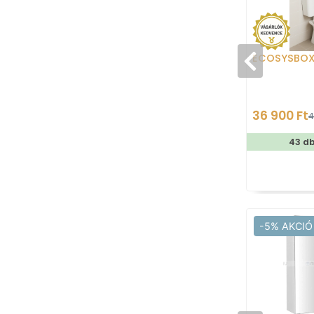
ECOSYSBO
36 900 Ft
4
43 d
-5% AKCIÓ