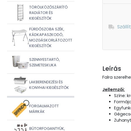
TÖRÖLKÖZŐSZÁRÍTÓ
RADIÁTOR ÉS
KIEGÉSZÍTŐK
Szállí
FÜRDŐSZOBA SZÉK,
KÁDKAPASZKODÓ,
MOZGÁSKORLÁTOZOTT
KIEGÉSZÍTŐK
SZENNYESTARTÓ,
SZEMETESKUKA
Leírás
Falra szerelhe
LAKBERENDEZÉSI ÉS
KONYHAI KIEGÉSZÍTŐK
Jellemzői:
Színe: 
Formája
FORGALMAZOTT
Egyfunkc
MÁRKÁK
Gégecső
Zuhanyt
BÚTORFOGANTYÚK,