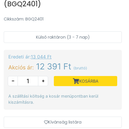
(BGQ2401)
Cikkszám: BGQ2401
Külső raktáron (3 - 7 nap)
Eredeti ár:
13 044 Ft
12 391 Ft
Akciós ár:
(bruttó)
KOSÁRBA
A szállítási költség a kosár menüpontban kerül
kiszámításra.
Kívánság listára