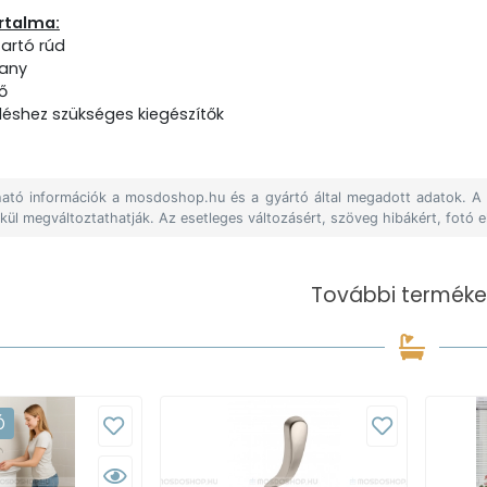
rtalma:
artó rúd
hany
ő
eléshez szükséges kiegészítők
álható információk a mosdoshop.hu és a gyártó által megadott adatok. 
lkül megváltoztathatják. Az esetleges változásért, szöveg hibákért, fotó e
További terméke
Ó