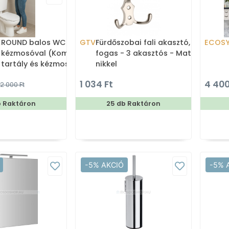
X
ROUND balos WC tartály
GTV
Fürdőszobai fali akasztó,
ECOS
kézmosóval (Kombi WC
fogas - 3 akasztós - Matt
tartály és kézmosó)
nikkel
1 034 Ft
4 400
2 000 Ft
b Raktáron
25 db Raktáron
-5% AKCIÓ
-5% 