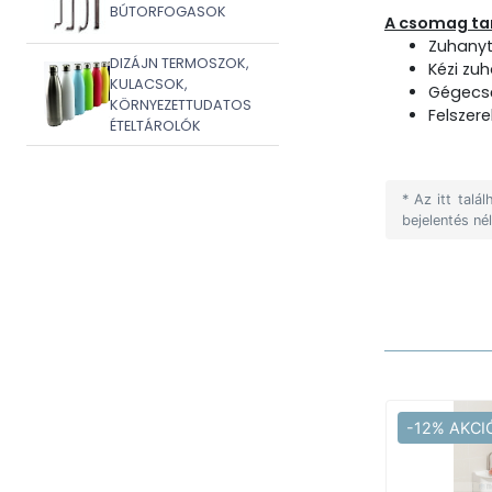
BÚTORFOGASOK
A csomag ta
Zuhanyt
DIZÁJN TERMOSZOK,
Kézi zu
KULACSOK,
Gégecs
KÖRNYEZETTUDATOS
Felszer
ÉTELTÁROLÓK
* Az itt tal
bejelentés né
-12% AKCI