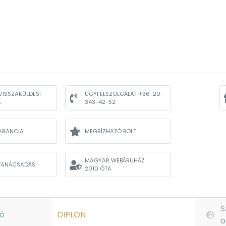
VISSZAKÜLDÉSI
ÜGYFÉLSZOLGÁLAT +36-20-
A
343-42-52
ARANCIA
MEGBÍZHATÓ BOLT
MAGYAR WEBÁRUHÁZ
TANÁCSADÁS
2010 ÓTA
S
ó
DIPLON
o