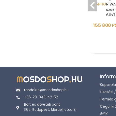
SAPHO
RIWA
szekr
60x7
Fény
155 800 F
Inform
M
OSDO
S
HOP
.
HU
Kapcsola
rendeles@mosdoshop.hu
Fizetési 
+36-20-343-42-52
Termék g
Bolt és átvételi pont
Cégünkrő
1162. Budapest, Marcell utca 3.
GYIK