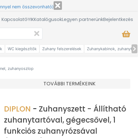
énnyel nem összevonható)
/ Kapcsolat
GYIK
Katalógusok
Legyen partnerünk
Bejelentkezés
ők
WC kiegészítők
Zuhany felszerelések
Zuhanykabinok, zuhanytálc
nel, zuhanyoszlop
TOVÁBBI TERMÉKEINK
DIPLON
-
Zuhanyszett - Állítható
zuhanytartóval, gégecsővel, 1
funkciós zuhanyrózsával