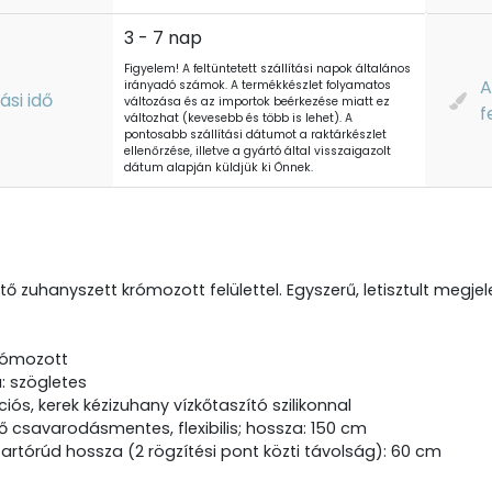
3 - 7 nap
Figyelem! A feltüntetett szállítási napok általános
A
irányadó számok. A termékkészlet folyamatos
tási idő
változása és az importok beérkezése miatt ez
f
változhat (kevesebb és több is lehet). A
pontosabb szállítási dátumot a raktárkészlet
ellenőrzése, illetve a gyártó által visszaigazolt
dátum alapján küldjük ki Önnek.
tő zuhanyszett krómozott felülettel. Egyszerű, letisztult megjel
krómozott
: szögletes
iós, kerek kézizuhany vízkőtaszító szilikonnal
 csavarodásmentes, flexibilis; hossza: 150 cm
artórúd hossza (2 rögzítési pont közti távolság): 60 cm