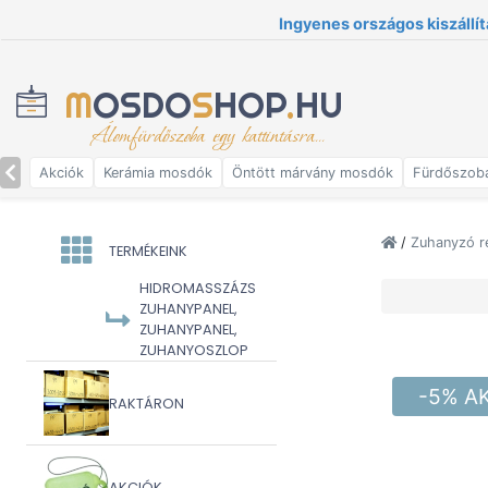
Ingyenes országos kiszállít
M
OSDO
S
HOP
.
HU
Álomfürdőszoba egy kattintásra...
Akciók
Kerámia mosdók
Öntött márvány mosdók
Fürdőszob
/
Zuhanyzó r
TERMÉKEINK
HIDROMASSZÁZS
ZUHANYPANEL,
ZUHANYPANEL,
ZUHANYOSZLOP
-5% A
RAKTÁRON
AKCIÓK