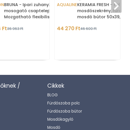
ON
BRUNA - Ipari zuhanyzós
AQUALINE
KERAMIA FRESH - Fali
mosogató csaptelep -
mosdószekrény, fürdős
Mozgatható flexibilis
mosdó bútor 50x39,5cm
zuhanyfejjel, egykaros -
Magasfényű fehér -
 Ft
44 270 Ft
36 963 Ft
46 600 Ft
Krómozot
mosdóval (
zőknek /
Cikkek
BLOG
Fürdőszoba polc
Fürdőszoba bútor
Mosdókagyló
Mosdó