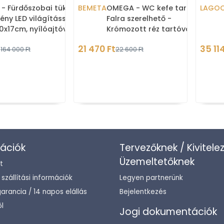
 - Fürdőszobai tükrös
BEMETA
OMEGA - WC kefe tartó -
LAGO
ény LED világítással,
Falra szerelhető -
0x17cm, nyílóajtóval -
Krómozott réz tartóval,
es fehér MDF
fekete WC kefe fejjel
t
21 470 Ft
35 114
164 000 Ft
22 600 Ft
ációk
Tervezőknek / Kivitele
Üzemeltetőknek
t
/ szállítási információk
Legyen partnerünk
arancia / 14 napos elállás
Bejelentkezés
l
Jogi dokumentációk