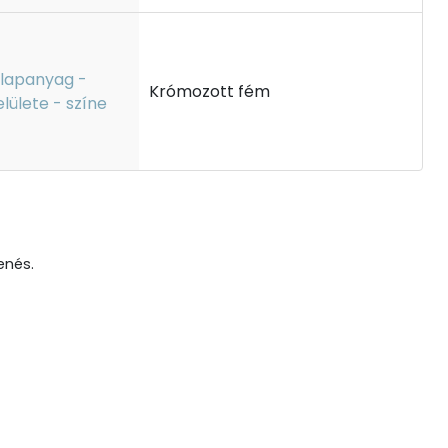
lapanyag -
Krómozott fém
elülete - színe
enés.