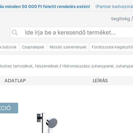
ás minden 50 000 Ft feletti rendelés estén!
(Partner kedvezm
Segítség 
a bútorok
Csaptelepek
Mosdó szerelvények
Fürdőszoba kiegészít
észhez tartozékok, felszerelések
/
Hidromasszázs zuhanypanel, zuhanypa
ADATLAP
LEÍRÁS
KCIÓ