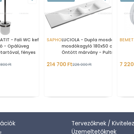
TIT - Fali WC kefe
SAPHO
LUCIOLA - Dupla mosdó,
BEMET
tó - Opálüveg
mosdókagyló 180x50 cm -
tartóval, fényes
Öntött márvány - Pultra,
itszürke színű réz fali
bútorra ültethető
214 700 Ft
7 220
 800 Ft
226 000 Ft
ollal
ációk
Tervezőknek / Kivitele
Üzemeltetőknek
t