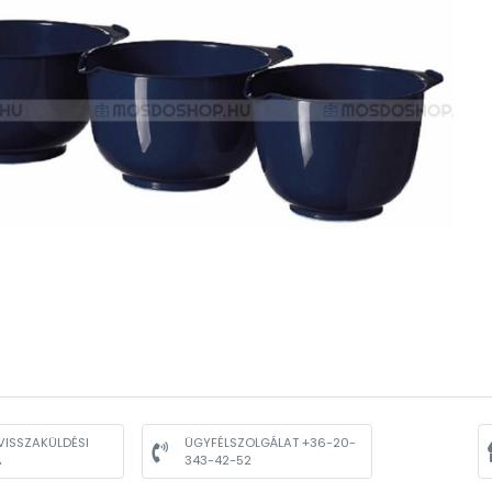
VISSZAKÜLDÉSI
ÜGYFÉLSZOLGÁLAT +36-20-
A
343-42-52