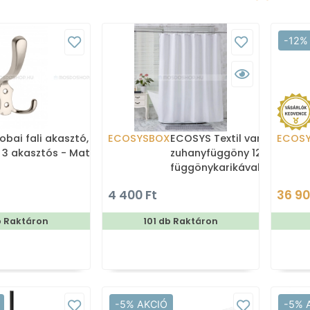
-12%
obai fali akasztó,
ECOSYSBOX
ECOSYS Textil varrott
ECOS
 3 akasztós - Matt
zuhanyfüggöny 12db
függönykarikával
180x200cm -
4 400 Ft
36 90
Zuhanyfüggöny textil
b Raktáron
101 db Raktáron
-5% AKCIÓ
-5% 