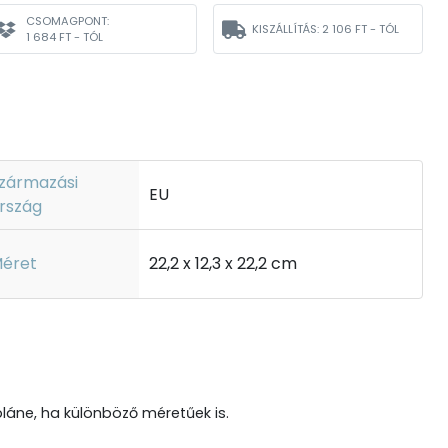
CSOMAGPONT:
KISZÁLLÍTÁS:
2 106 FT - TÓL
1 684 FT - TÓL
zármazási
EU
rszág
éret
22,2 x 12,3 x 22,2 cm
láne, ha különböző méretűek is.