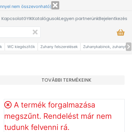
énnyel nem összevonható)
/ Kapcsolat
GYIK
Katalógusok
Legyen partnerünk
Bejelentkezés
ők
WC kiegészítők
Zuhany felszerelések
Zuhanykabinok, zuhanytálc
TOVÁBBI TERMÉKEINK
A termék forgalmazása
megszűnt. Rendelést már nem
tudunk felvenni rá.