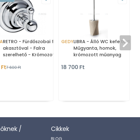
A
RETRO - Fürdőszobai fogas 1
GEDY
LIBRA - Álló WC kefe tartó -
akasztóval - Falra
Műgyanta, homok,
szerelhető - Krómozott réz
krómozott műanyag
(144306012)
 Ft
18 700 Ft
1
7 600 Ft
zőknek /
Cikkek
BLOG