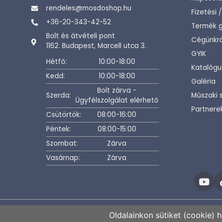
rendeles@mosdoshop.hu
Fizetési 
+36-20-343-42-52
Termék g
Bolt és átvételi pont
Cégünkrő
1162. Budapest, Marcell utca 3.
GYIK
Hétfő:
10:00-18:00
Katalógu
Kedd:
10:00-18:00
Galéria
Bolt zárva -
Szerda:
Műszaki 
Ügyfélszolgálat elérhető
Partnere
Csütörtök:
08:00-16:00
Péntek:
08:00-15:00
Szombat:
Zárva
Vasárnap:
Zárva
Oldalainkon sütiket (cookie) 