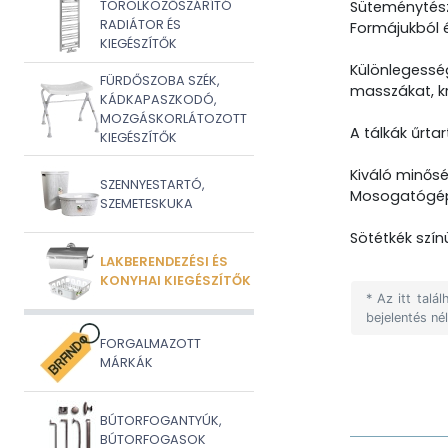
TÖRÖLKÖZŐSZÁRÍTÓ
Süteménytészt
RADIÁTOR ÉS
Formájukból é
KIEGÉSZÍTŐK
Különlegessé
FÜRDŐSZOBA SZÉK,
masszákat, kr
KÁDKAPASZKODÓ,
MOZGÁSKORLÁTOZOTT
A tálkák űrtar
KIEGÉSZÍTŐK
Kiváló minős
SZENNYESTARTÓ,
Mosogatógé
SZEMETESKUKA
Sötétkék szí
LAKBERENDEZÉSI ÉS
KONYHAI KIEGÉSZÍTŐK
* Az itt tal
bejelentés né
FORGALMAZOTT
MÁRKÁK
BÚTORFOGANTYÚK,
BÚTORFOGASOK