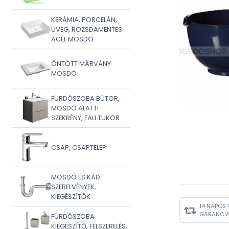
KERÁMIA, PORCELÁN,
ÜVEG, ROZSDAMENTES
ACÉL MOSDÓ
ÖNTÖTT MÁRVÁNY
MOSDÓ
FÜRDŐSZOBA BÚTOR,
MOSDÓ ALATTI
SZEKRÉNY, FALI TÜKÖR
CSAP, CSAPTELEP
MOSDÓ ÉS KÁD
SZERELVÉNYEK,
KIEGÉSZÍTŐK
14 NAPOS 
GARANCI
FÜRDŐSZOBA
KIEGÉSZÍTŐ, FELSZERELÉS,