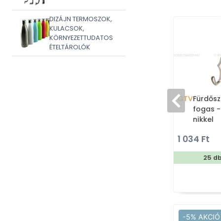
DIZÁJN TERMOSZOK,
KULACSOK,
KÖRNYEZETTUDATOS
ÉTELTÁROLÓK
GTV
Fürdősz
fogas -
nikkel
1 034 Ft
25 d
-5% AKCIÓ