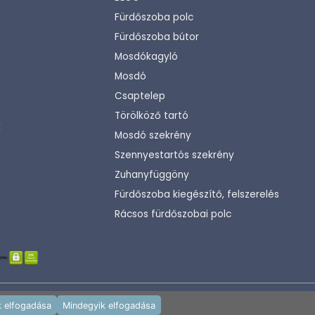
Fürdőszoba polc
Fürdőszoba bútor
Mosdókagyló
Mosdó
Csaptelep
Törölköző tartó
k
Mosdó szekrény
Szennyestartós szekrény
Zuhanyfüggöny
Fürdőszoba kiegészítő, felszerelés
Rácsos fürdőszobai polc
Fejlesztette:
KHAM IT
k elfogadása
Mindegyik elfogadása