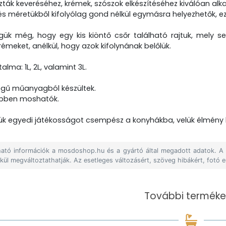
ák keveréséhez, krémek, szószok elkészítéséhez kiválóan alka
s méretükből kifolyólag gond nélkül egymásra helyezhetők, ez 
gük még, hogy egy kis kiöntő csőr található rajtuk, mely se
émeket, anélkül, hogy azok kifolynának belőlük.
talma: 1L, 2L, valamint 3L.
égű műanyagból készültek.
pben moshatók.
nük egyedi játékosságot csempész a konyhákba, velük élmény l
álható információk a mosdoshop.hu és a gyártó által megadott adatok. 
lkül megváltoztathatják. Az esetleges változásért, szöveg hibákért, fotó e
További terméke