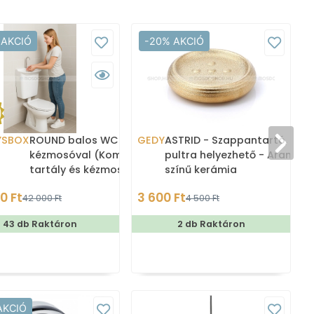
 AKCIÓ
-20% AKCIÓ
YSBOX
ROUND balos WC tartály
GEDY
ASTRID - Szappantartó,
kézmosóval (Kombi WC
pultra helyezhető - Arany
tartály és kézmosó)
színű kerámia
0 Ft
3 600 Ft
1
42 000 Ft
4 500 Ft
43 db Raktáron
2 db Raktáron
AKCIÓ