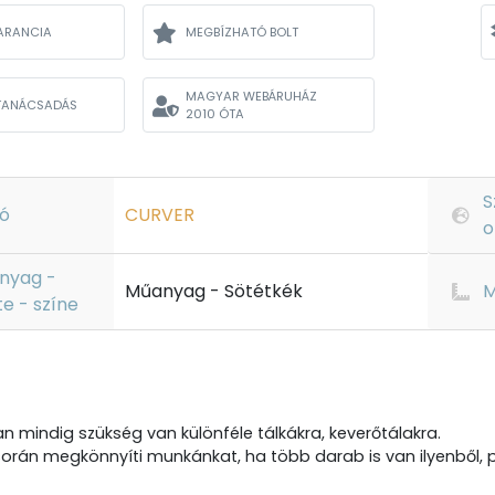
ARANCIA
MEGBÍZHATÓ BOLT
MAGYAR WEBÁRUHÁZ
TANÁCSADÁS
2010 ÓTA
S
ó
CURVER
o
nyag -
Műanyag - Sötétkék
M
te - színe
 mindig szükség van különféle tálkákra, keverőtálakra.
orán megkönnyíti munkánkat, ha több darab is van ilyenből, p