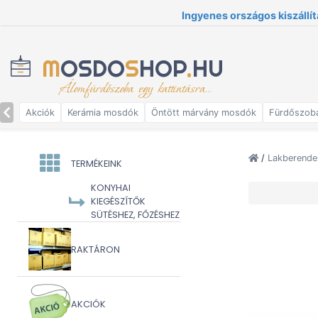
Ingyenes országos kiszállít
M
OSDO
S
HOP
.
HU
Álomfürdőszoba egy kattintásra...
Akciók
Kerámia mosdók
Öntött márvány mosdók
Fürdőszob
/
Lakberende
TERMÉKEINK
KONYHAI
KIEGÉSZÍTŐK
SÜTÉSHEZ, FŐZÉSHEZ
RAKTÁRON
AKCIÓK