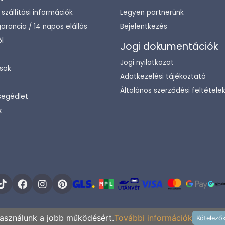
/ szállítási információk
Legyen partnerünk
arancia / 14 napos elállás
Bejelentkezés
l
Jogi dokumentációk
Jogi nyilatkozat
sok
Adatkezelési tájékoztató
Általános szerződési feltétele
segédlet
k
Copyright © 2003-2026 ENTERIORCENTER - MOSDOSHOP.HU
használunk a jobb működésért.
További információk
Kötelező