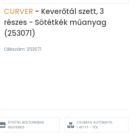
CURVER
-
Keverőtál szett, 3
részes - Sötétkék műanyag
(253071)
Cikkszám: 253071
ÁTVÉTEL BOLTUNKBAN:
CSOMAG AUTOMATA:
INGYENES
1 417 FT - TÓL