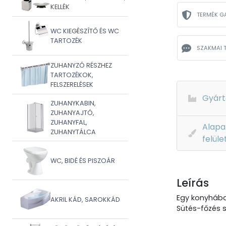
KELLÉK
TERMÉK G
WC KIEGÉSZÍTŐ ÉS WC
TARTOZÉK
SZAKMAI 
ZUHANYZÓ RÉSZHEZ
TARTOZÉKOK,
FELSZERELÉSEK
Gyárt
ZUHANYKABIN,
ZUHANYAJTÓ,
ZUHANYFAL,
Alapa
ZUHANYTÁLCA
felüle
WC, BIDÉ ÉS PISZOÁR
Leírás
Egy konyhában
AKRIL KÁD, SAROKKÁD
Sütés-főzés s