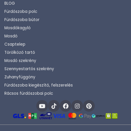
BLOG
Fürdőszoba polc
Fürdőszoba bútor
Mosdókagyló
Mosdó
Csaptelep
Törölköző tartó
Mosdó szekrény
Szennyestartós szekrény
Zuhanyfüggöny
Fürdőszoba kiegészítő, felszerelés
Rácsos fürdőszobai polc