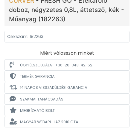
CURVER
-
FRESH GO - Ételtároló
doboz, négyzetes 0,8L, áttetsző, kék -
Műanyag (182263)
Cikkszám: 182263
Miért válasszon minket
ÜGYFÉLSZOLGÁLAT +36-20-343-42-52
TERMÉK GARANCIA
14 NAPOS VISSZAKÜLDÉSI GARANCIA
SZAKMAI TANÁCSADÁS
MEGBÍZHATÓ BOLT
MAGYAR WEBÁRUHÁZ
2010 ÓTA