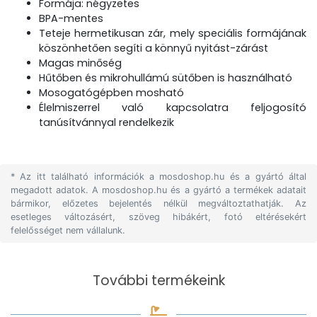
Formája: négyzetes
BPA-mentes
Teteje hermetikusan zár, mely speciális formájának
köszönhetően segíti a könnyű nyitást-zárást
Magas minőség
Hűtőben és mikrohullámú sütőben is használható
Mosogatógépben mosható
Élelmiszerrel való kapcsolatra feljogosító
tanúsítvánnyal rendelkezik
* Az itt található információk a mosdoshop.hu és a gyártó által
megadott adatok. A mosdoshop.hu és a gyártó a termékek adatait
bármikor, előzetes bejelentés nélkül megváltoztathatják. Az
esetleges változásért, szöveg hibákért, fotó eltérésekért
felelősséget nem vállalunk.
További termékeink