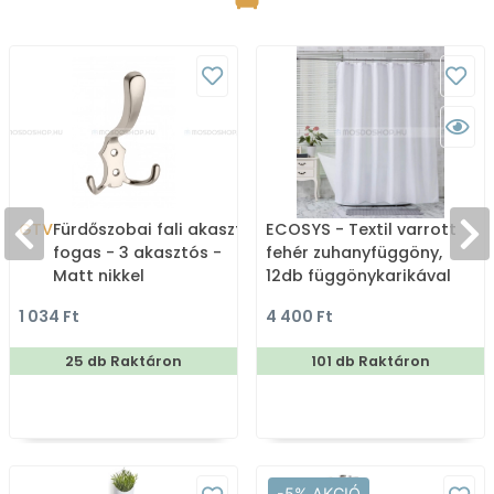
GTV
Fürdőszobai fali akasztó,
ECOSYS - Textil varrott
fogas - 3 akasztós -
fehér zuhanyfüggöny,
Matt nikkel
12db függönykarikával
180x200cm
1 034 Ft
4 400 Ft
25 db Raktáron
101 db Raktáron
-5% AKCIÓ