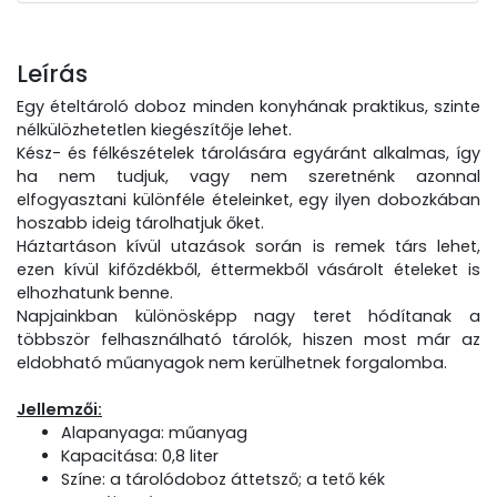
Leírás
Egy ételtároló doboz minden konyhának praktikus, szinte
nélkülözhetetlen kiegészítője lehet.
Kész- és félkészételek tárolására egyáránt alkalmas, így
ha nem tudjuk, vagy nem szeretnénk azonnal
elfogyasztani különféle ételeinket, egy ilyen dobozkában
hoszabb ideig tárolhatjuk őket.
Háztartáson kívül utazások során is remek társ lehet,
ezen kívül kifőzdékből, éttermekből vásárolt ételeket is
elhozhatunk benne.
Napjainkban különösképp nagy teret hódítanak a
többször felhasználható tárolók, hiszen most már az
eldobható műanyagok nem kerülhetnek forgalomba.
Jellemzői:
Alapanyaga: műanyag
Kapacitása: 0,8 liter
Színe: a tárolódoboz áttetsző; a tető kék