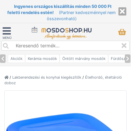
Ingyenes országos kiszállítás minden 50 000 Ft
feletti rendelés estén!
(Partner kedvezménnyel nem
összevonható)
M
OSDO
S
HOP
.
HU
Álomfürdőszoba egy kattintásra...
MENÜ
Akciók
Kerámia mosdók
Öntött márvány mosdók
Fürdőszob
/
Lakberendezési és konyhai kiegészítők
/
Ételhordó, ételtároló
doboz