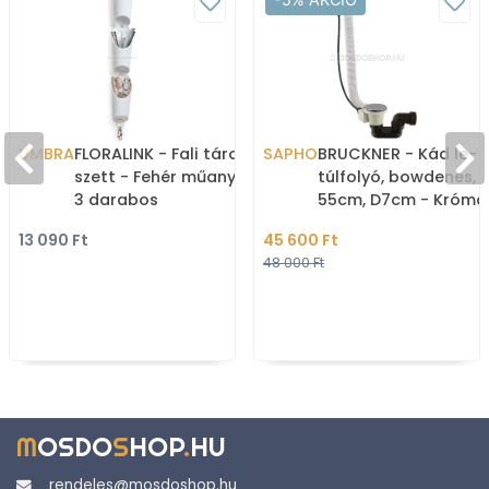
UMBRA
FLORALINK - Fali tároló
SAPHO
BRUCKNER - Kád le- 
szett - Fehér műanyag -
túlfolyó, bowdenes,
3 darabos
55cm, D7cm - Krómoz
fehér (164.255.1)
13 090 Ft
45 600 Ft
48 000 Ft
M
OSDO
S
HOP
.
HU
rendeles@mosdoshop.hu