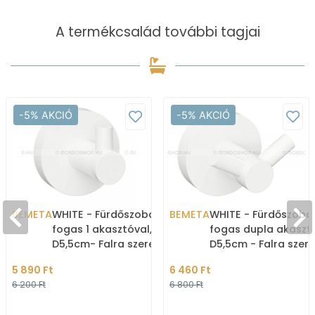
A termékcsalád további tagjai
-5% AKCIÓ
-5% AKCIÓ
BEMETA
WHITE - Fürdőszobai
BEMETA
WHITE - Fürdőszoba
fogas 1 akasztóval,
fogas dupla akasztó
D5,5cm- Falra szerelhető
D5,5cm - Falra szer
- Matt fehér (104106024)
- Matt fehér
5 890 Ft
6 460 Ft
6 200 Ft
6 800 Ft