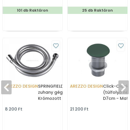
Zuhanyfüggöny textil
101 db Raktáron
25 db Raktáron
AREZZO DESIGN
SPRINGFIELD SILVER - 1,5 m
AREZZO DESIGN
Click-Clack 
zuhany gégecső -
(túlfolyó nél
Krómozott hatású gumi
D7cm - Matt
bevonattal
kerámia fedé
8 200 Ft
21 200 Ft
168280)