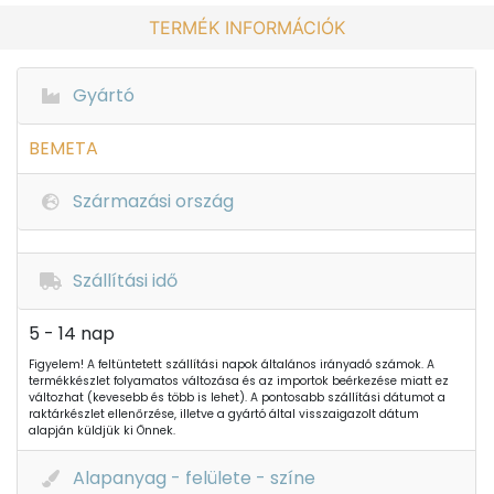
TERMÉK INFORMÁCIÓK
Gyártó
BEMETA
Származási ország
Szállítási idő
5 - 14 nap
Figyelem! A feltüntetett szállítási napok általános irányadó számok. A
termékkészlet folyamatos változása és az importok beérkezése miatt ez
változhat (kevesebb és több is lehet). A pontosabb szállítási dátumot a
raktárkészlet ellenőrzése, illetve a gyártó által visszaigazolt dátum
alapján küldjük ki Önnek.
Alapanyag - felülete - színe