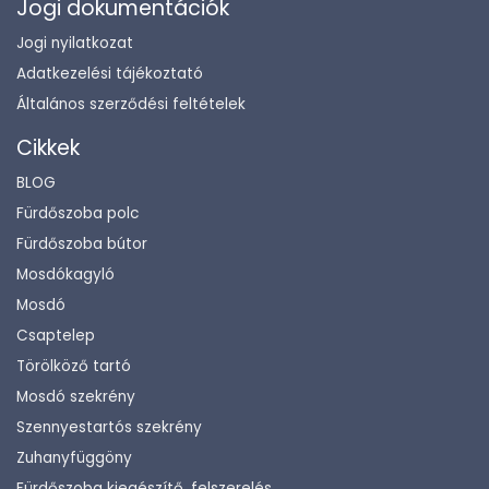
Jogi dokumentációk
Jogi nyilatkozat
Adatkezelési tájékoztató
Általános szerződési feltételek
Cikkek
BLOG
Fürdőszoba polc
Fürdőszoba bútor
Mosdókagyló
Mosdó
Csaptelep
Törölköző tartó
Mosdó szekrény
Szennyestartós szekrény
Zuhanyfüggöny
Fürdőszoba kiegészítő, felszerelés