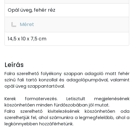
Opál üveg, fehér réz
Méret
14,5 x 10 x 7,5 cm
Leírás
Falra szerelhető folyékony szappan adagoló matt fehér
színű fali tartó konzollal és adagolópumpával, valamint
opál üveg szappantartóval.
Kerek formatervezés. Letisztult megjelenésének
köszönhetően minden fürdőszobában jól mutat.
Falra szerelhető kivitelezésének köszönhetően oda
szerelhetjük fel, ahol számunkra a legmegfelelőbb, ahol a
legkönnyebben hozzáférhetünk.