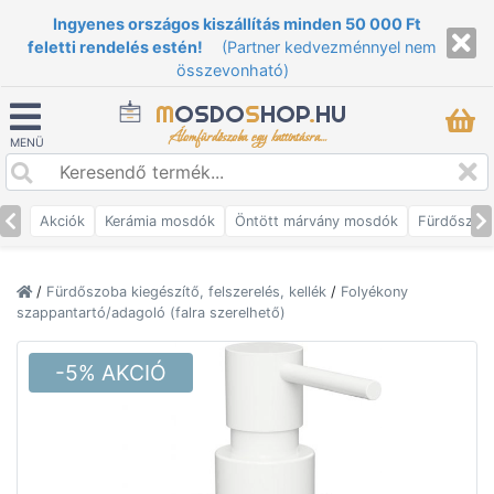
Ingyenes országos kiszállítás minden 50 000 Ft
feletti rendelés estén!
(Partner kedvezménnyel nem
összevonható)
M
OSDO
S
HOP
.
HU
Álomfürdőszoba egy kattintásra...
MENÜ
Akciók
Kerámia mosdók
Öntött márvány mosdók
Fürdőszob
/
Fürdőszoba kiegészítő, felszerelés, kellék
/
Folyékony
szappantartó/adagoló (falra szerelhető)
-5% AKCIÓ