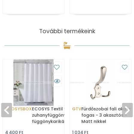
További termékeink
ECOSYSBOX
ECOSYS Textil varrott
GTV
Fürdőszobai fali akaszt
zuhanyfüggöny 12db
fogas - 3 akasztós -
függönykarikával
Matt nikkel
180x200cm -
4 400 Ft
1 034 Ft