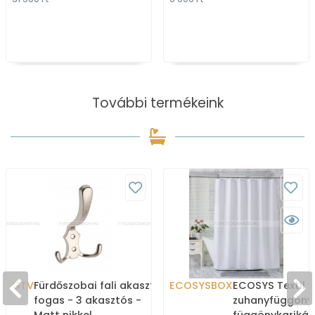
További termékeink
GTV
Fürdőszobai fali akasztó,
ECOSYSBOX
ECOSYS Textil v
fogas - 3 akasztós -
zuhanyfüggöny