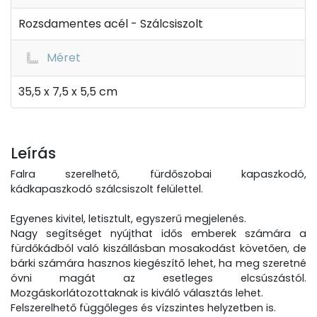
Rozsdamentes acél - Szálcsiszolt
Méret
35,5 x 7,5 x 5,5 cm
Leírás
Falra szerelhető, fürdőszobai kapaszkodó,
kádkapaszkodó szálcsiszolt felülettel.
Egyenes kivitel, letisztult, egyszerű megjelenés.
Nagy segítséget nyújthat idős emberek számára a
fürdőkádból való kiszállásban mosakodást követően, de
bárki számára hasznos kiegészítő lehet, ha meg szeretné
óvni magát az esetleges elcsúszástól.
Mozgáskorlátozottaknak is kiváló választás lehet.
Felszerelhető függőleges és vízszintes helyzetben is.