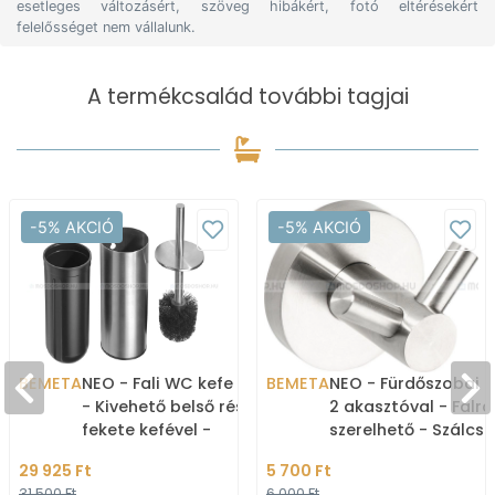
esetleges változásért, szöveg hibákért, fotó eltérésekért
felelősséget nem vállalunk.
A termékcsalád további tagjai
-5% AKCIÓ
-5% AKCIÓ
BEMETA
NEO - Fali WC kefe tartó
BEMETA
NEO - Fürdőszobai 
- Kivehető belső résszel,
2 akasztóval - Falra
fekete kefével -
szerelhető - Szálcsi
Szálcsiszolt
rozsdamentes acél
29 925 Ft
5 700 Ft
rozsdamentes acél
(104106035)
31 500 Ft
6 000 Ft