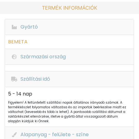
TERMÉK INFORMÁCIÓK
Gyártó
BEMETA
Származási ország
Szállítási idő
5 - 14 nap
Figyelem! A feltüntetett szállítási napok általános irányadó számok. A
termékkészlet folyamatos változása és az importok beérkezése miatt ez
változhat (kevesebb és több is lehet). A pontosabb szállítási dátumot a
raktárkészlet ellenőrzése, illetve a gyártó által visszaigazolt dátum
alapján küldjük ki Önnek.
Alapanyag - felülete - színe