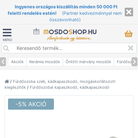
Ingyenes országos kiszállítás minden 50 000 Ft
feletti rendelés estén!
(Partner kedvezménnyel nem
összevonható)
M
OSDO
S
HOP
.
HU
Álomfürdőszoba egy kattintásra...
MENÜ
Akciók
Kerámia mosdók
Öntött márvány mosdók
Fürdőszob
/
Fürdőszoba szék, kádkapaszkodó, mozgáskorlátozott
kiegészítők
/
Fürdőszobai kapaszkodó, kádkapaszkodó
-5% AKCIÓ