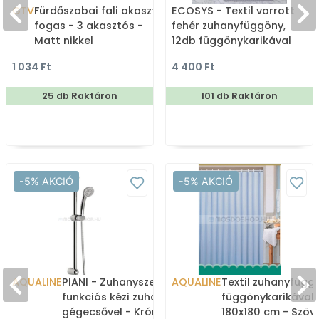
GTV
Fürdőszobai fali akasztó,
ECOSYS - Textil varrott
fogas - 3 akasztós -
fehér zuhanyfüggöny,
Matt nikkel
12db függönykarikával
180x200cm
1 034 Ft
4 400 Ft
25 db Raktáron
101 db Raktáron
-5% AKCIÓ
-5% AKCIÓ
AQUALINE
PIANI - Zuhanyszett, 1
AQUALINE
Textil zuhanyfügg
funkciós kézi zuhannyal,
függönykarikával 
gégecsővel - Króm
180x180 cm - Szöve