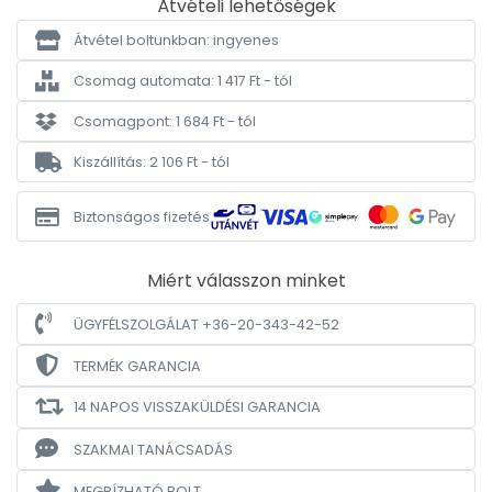
Átvételi lehetőségek
Átvétel boltunkban: ingyenes
Csomag automata: 1 417 Ft - tól
Csomagpont: 1 684 Ft - tól
Kiszállítás: 2 106 Ft - tól
Biztonságos fizetés
Miért válasszon minket
ÜGYFÉLSZOLGÁLAT +36-20-343-42-52
TERMÉK GARANCIA
14 NAPOS VISSZAKÜLDÉSI GARANCIA
SZAKMAI TANÁCSADÁS
MEGBÍZHATÓ BOLT