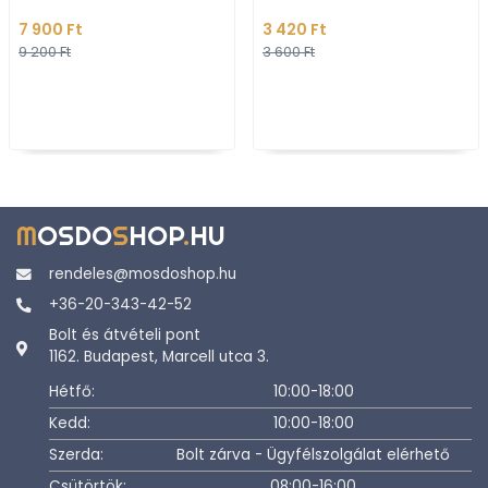
(0201103 M)
7 900 Ft
3 420 Ft
9 200 Ft
3 600 Ft
M
OSDO
S
HOP
.
HU
rendeles@mosdoshop.hu
+36-20-343-42-52
Bolt és átvételi pont
1162. Budapest, Marcell utca 3.
Hétfő:
10:00-18:00
Kedd:
10:00-18:00
Szerda:
Bolt zárva - Ügyfélszolgálat elérhető
Csütörtök:
08:00-16:00