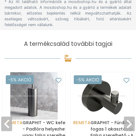
* Az itt található információk a mosdoshop.hu és a gyártó által
megadott adatok. A mosdoshop.hu és a gyártó a termékek adatait
bármikor, előzetes bejelentés nélkül megváltoztathatják. Az
esetleges változásért, szöveg hibákért, fotó eltérésekért
felelősséget nem vállalunk.
A termékcsalád további tagjai
-5% AKCIÓ
-5% AKCIÓ
BEMETA
GRAPHIT - WC kefe tartó
BEMETA
GRAPHIT - Fürdőszo
- Padlóra helyezhető
fogas 1 akasztóval 
vagy falra szerelhető -
Falra szerelhető - M