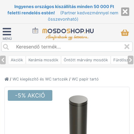
Ingyenes országos kiszállítás minden 50 000 Ft
feletti rendelés estén!
(Partner kedvezménnyel nem
összevonható)
M
OSDO
S
HOP
.
HU
Álomfürdőszoba egy kattintásra...
MENÜ
Akciók
Kerámia mosdók
Öntött márvány mosdók
Fürdőszob
/
WC kiegészítő és WC tartozék
/
WC papír tartó
-5% AKCIÓ