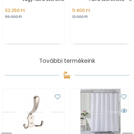
Matt grafitszürke
grafitszürke (15610
52 250 Ft
11 400 Ft
(156313067)
55 000 Ft
12 000 Ft
További termékeink