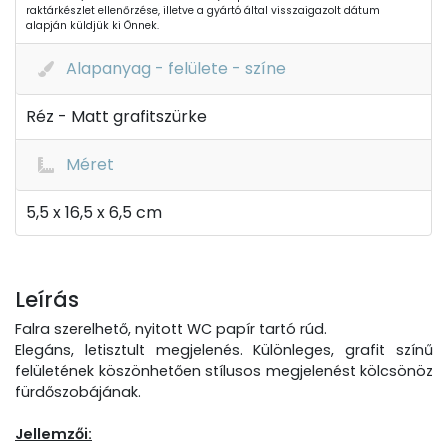
raktárkészlet ellenőrzése, illetve a gyártó által visszaigazolt dátum
alapján küldjük ki Önnek.
Alapanyag - felülete - színe
Réz - Matt grafitszürke
Méret
5,5 x 16,5 x 6,5 cm
Leírás
Falra szerelhető, nyitott WC papír tartó rúd.
Elegáns, letisztult megjelenés. Különleges, grafit színű
felületének köszönhetően stílusos megjelenést kölcsönöz
fürdőszobájának.
Jellemzői: