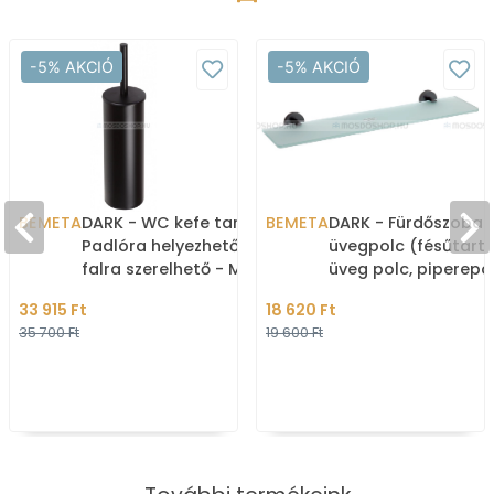
-5% AKCIÓ
-5% AKCIÓ
BEMETA
DARK - WC kefe tartó -
BEMETA
DARK - Fürdőszobai
Padlóra helyezhető vagy
üvegpolc (fésűtart
falra szerelhető - Matt
üveg polc, piperepol
fekete (102313060)
60 cm - Opál üveg,
33 915 Ft
18 620 Ft
fekete fali
35 700 Ft
19 600 Ft