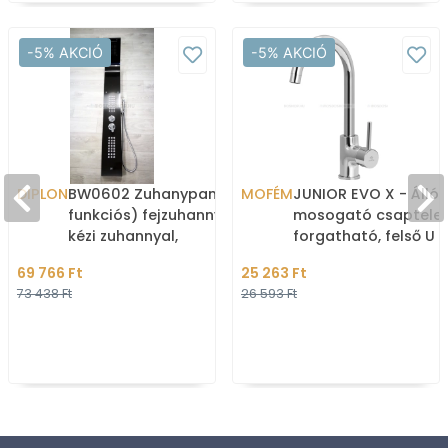
-5% AKCIÓ
-5% AKCIÓ
DIPLON
BW0602 Zuhanypanel (5
MOFÉM
JUNIOR EVO X - Álló
funkciós) fejzuhannyal,
mosogató csaptele
kézi zuhannyal,
forgatható, felső U
masszázsfúvókákkal -
kifolyóval (18cm) -
69 766 Ft
25 263 Ft
160cm - Szálcsisz
Krómozott
73 438 Ft
26 593 Ft