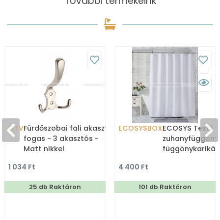
További termékeink
GTV
Fürdőszobai fali akasztó,
ECOSYSBOX
ECOSYS Textil v
fogas - 3 akasztós -
zuhanyfüggöny
Matt nikkel
függönykarikáv
180x200cm -
1 034 Ft
4 400 Ft
Zuhanyfüggöny 
25 db Raktáron
101 db Raktáron