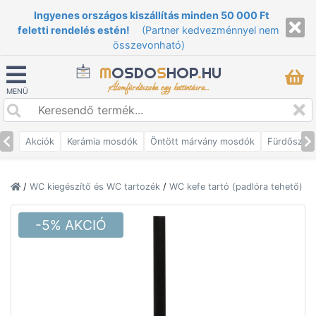
Ingyenes országos kiszállítás minden 50 000 Ft
feletti rendelés estén!
(Partner kedvezménnyel nem
összevonható)
M
OSDO
S
HOP
.
HU
Álomfürdőszoba egy kattintásra...
MENÜ
Akciók
Kerámia mosdók
Öntött márvány mosdók
Fürdőszob
/
WC kiegészítő és WC tartozék
/
WC kefe tartó (padlóra tehető)
-5% AKCIÓ