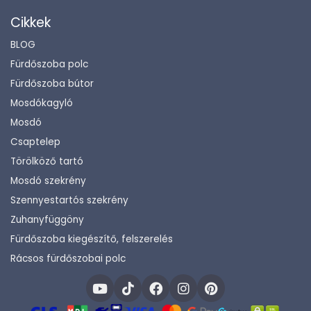
Cikkek
BLOG
Fürdőszoba polc
Fürdőszoba bútor
Mosdókagyló
Mosdó
Csaptelep
Törölköző tartó
Mosdó szekrény
Szennyestartós szekrény
Zuhanyfüggöny
Fürdőszoba kiegészítő, felszerelés
Rácsos fürdőszobai polc