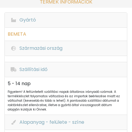
TERMÉK INFORMÁCIÓK
Gyártó
BEMETA
Származási ország
Szállítási idő
5 - 14 nap
Figyelem! A feltüntetett szállítási napok általános irányadó számok. A
termékkészlet folyamatos változása és az importok beérkezése miatt ez
változhat (kevesebb és több is lehet). A pontosabb szállítási dátumot a
raktárkészlet ellenőrzése, illetve a gyártó által visszaigazolt dátum
alapján küldjük ki Önnek.
Alapanyag - felülete - színe