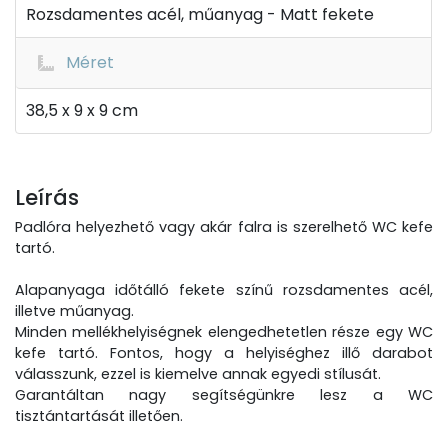
Rozsdamentes acél, műanyag - Matt fekete
Méret
38,5 x 9 x 9 cm
Leírás
Padlóra helyezhető vagy akár falra is szerelhető WC kefe
tartó.
Alapanyaga időtálló fekete színű rozsdamentes acél,
illetve műanyag.
Minden mellékhelyiségnek elengedhetetlen része egy WC
kefe tartó. Fontos, hogy a helyiséghez illő darabot
válasszunk, ezzel is kiemelve annak egyedi stílusát.
Garantáltan nagy segítségünkre lesz a WC
tisztántartását illetően.