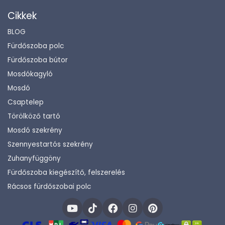
Cikkek
BLOG
Fürdőszoba polc
Fürdőszoba bútor
Mosdókagyló
Mosdó
Csaptelep
Törölköző tartó
Mosdó szekrény
Szennyestartós szekrény
Zuhanyfüggöny
Fürdőszoba kiegészítő, felszerelés
Rácsos fürdőszobai polc