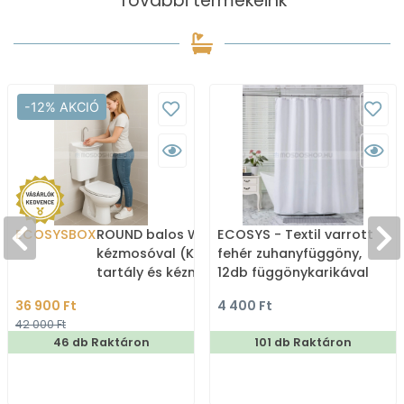
További termékeink
-12% AKCIÓ
ECOSYSBOX
ROUND balos WC tartály
ECOSYS - Textil varrott
kézmosóval (Kombi WC
fehér zuhanyfüggöny,
tartály és kézmosó)
12db függönykarikával
180x200cm
36 900 Ft
4 400 Ft
42 000 Ft
46 db Raktáron
101 db Raktáron