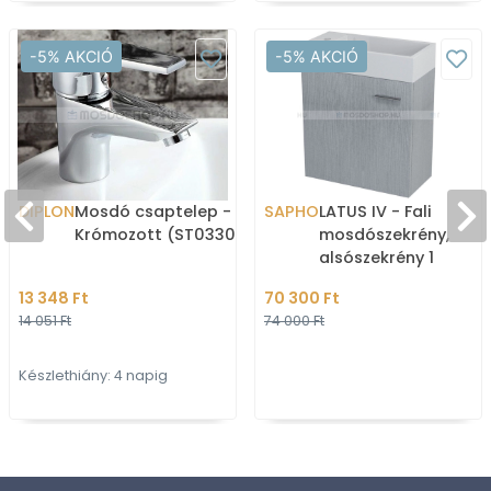
-5% AKCIÓ
-5% AKCIÓ
DIPLON
Mosdó csaptelep -
SAPHO
LATUS IV - Fali
Krómozott (ST03302)
mosdószekrény,
alsószekrény 1
nyílóajtóval 49,5x50
13 348 Ft
70 300 Ft
Ezüst tölgy színű MD
14 051 Ft
74 000 Ft
(mosdó
Készlethiány: 4 napig