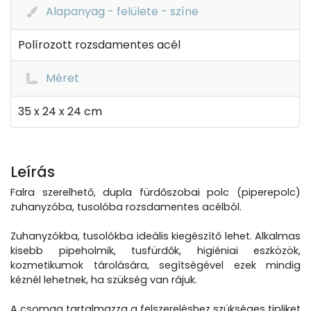
Alapanyag - felülete - színe
Polírozott rozsdamentes acél
Méret
35 x 24 x 24 cm
Leírás
Falra szerelhető, dupla fürdőszobai polc (piperepolc)
zuhanyzóba, tusolóba rozsdamentes acélból.
Zuhanyzókba, tusolókba ideális kiegészítő lehet. Alkalmas
kisebb pipeholmik, tusfürdők, higiéniai eszközök,
kozmetikumok tárolására, segítségével ezek mindig
kéznél lehetnek, ha szükség van rájuk.
A csomag tartalmazza a felszereléshez szükséges tipliket