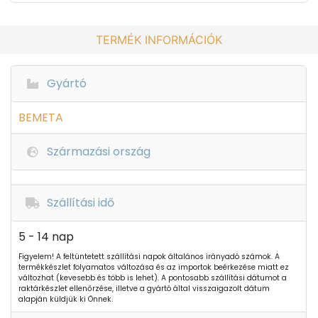
TERMÉK INFORMÁCIÓK
Gyártó
BEMETA
Származási ország
Szállítási idő
5 - 14 nap
Figyelem! A feltüntetett szállítási napok általános irányadó számok. A
termékkészlet folyamatos változása és az importok beérkezése miatt ez
változhat (kevesebb és több is lehet). A pontosabb szállítási dátumot a
raktárkészlet ellenőrzése, illetve a gyártó által visszaigazolt dátum
alapján küldjük ki Önnek.