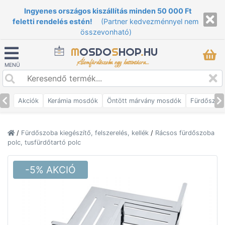
Ingyenes országos kiszállítás minden 50 000 Ft
feletti rendelés estén!
(Partner kedvezménnyel nem
összevonható)
M
OSDO
S
HOP
.
HU
Álomfürdőszoba egy kattintásra...
MENÜ
Akciók
Kerámia mosdók
Öntött márvány mosdók
Fürdőszob
/
Fürdőszoba kiegészítő, felszerelés, kellék
/
Rácsos fürdőszoba
polc, tusfürdőtartó polc
-5% AKCIÓ