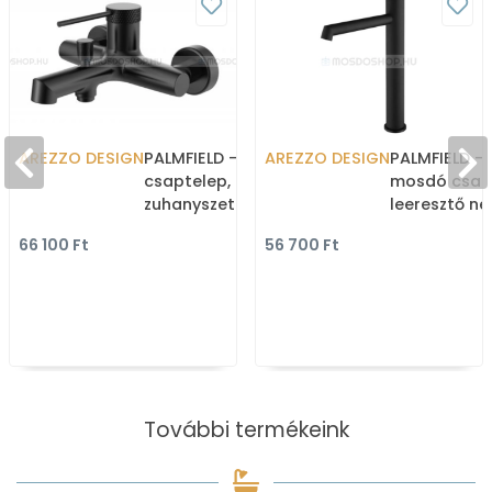
AREZZO DESIGN
PALMFIELD - Kád
AREZZO DESIGN
PALMFIELD -
csaptelep, kádtöltő
mosdó csap
zuhanyszett nélkül - Matt
leeresztő né
fekete
fekete
66 100 Ft
56 700 Ft
További termékeink