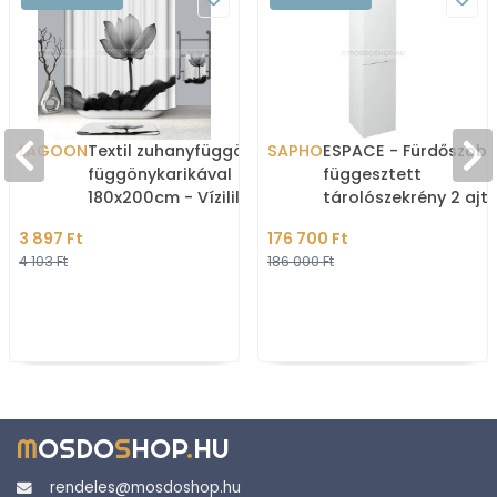
LAGOON
Textil zuhanyfüggöny
SAPHO
ESPACE - Fürdőszoba
függönykarikával
függesztett
180x200cm - Vízililiom
tárolószekrény 2 ajtó
mintás (ZF65)
35x172 cm - Magasf
3 897 Ft
176 700 Ft
fehér MDF
4 103 Ft
186 000 Ft
M
OSDO
S
HOP
.
HU
rendeles@mosdoshop.hu