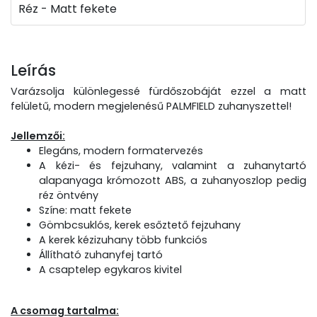
Réz - Matt fekete
Leírás
Varázsolja különlegessé fürdőszobáját ezzel a matt
felületű, modern megjelenésű PALMFIELD zuhanyszettel!
Jellemzői:
Elegáns, modern formatervezés
A kézi- és fejzuhany, valamint a zuhanytartó
alapanyaga krómozott ABS, a zuhanyoszlop pedig
réz öntvény
Színe: matt fekete
Gömbcsuklós, kerek esőztető fejzuhany
A kerek kézizuhany több funkciós
Állítható zuhanyfej tartó
A csaptelep egykaros kivitel
A csomag tartalma: