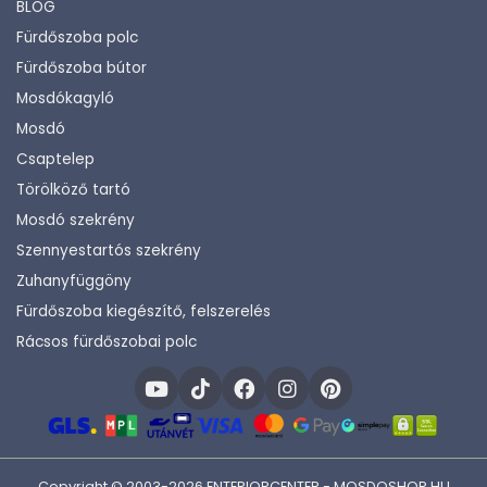
BLOG
Fürdőszoba polc
Fürdőszoba bútor
Mosdókagyló
Mosdó
Csaptelep
Törölköző tartó
Mosdó szekrény
Szennyestartós szekrény
Zuhanyfüggöny
Fürdőszoba kiegészítő, felszerelés
Rácsos fürdőszobai polc
Copyright © 2003-2026 ENTERIORCENTER - MOSDOSHOP.HU