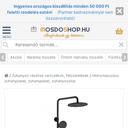
Ingyenes országos kiszállítás minden 50 000 Ft
feletti rendelés estén!
(Partner kedvezménnyel nem
összevonható)
M
OSDO
S
HOP
.
HU
Álomfürdőszoba egy kattintásra...
MENÜ
Akciók
Kerámia mosdók
Öntött márvány mosdók
Fürdőszob
/
Zuhanyzó részhez tartozékok, felszerelések
/
Hidromasszázs
zuhanypanel, zuhanypanel, zuhanyoszlop