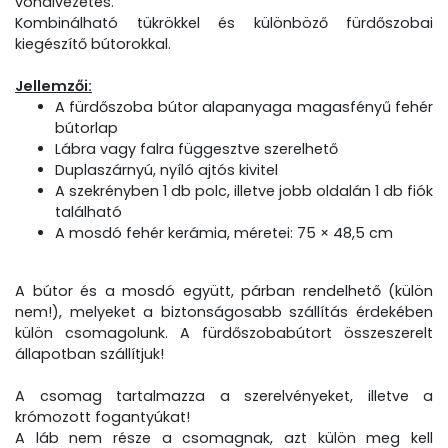
vonalvezetés.
Kombinálható tükrökkel és különböző fürdőszobai
kiegészítő bútorokkal.
Jellemzői:
A fürdőszoba bútor alapanyaga magasfényű fehér
bútorlap
Lábra vagy falra függesztve szerelhető
Duplaszárnyú, nyíló ajtós kivitel
A szekrényben 1 db polc, illetve jobb oldalán 1 db fiók
található
A mosdó fehér kerámia, méretei: 75 × 48,5 cm
A bútor és a mosdó együtt, párban rendelhető (külön
nem!), melyeket a biztonságosabb szállítás érdekében
külön csomagolunk. A fürdőszobabútort összeszerelt
állapotban szállítjuk!
A csomag tartalmazza a szerelvényeket, illetve a
krómozott fogantyúkat!
A láb nem része a csomagnak, azt külön meg kell