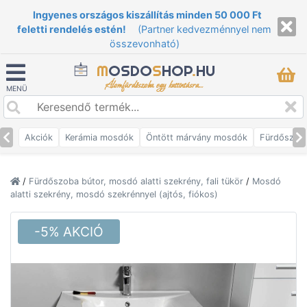
Ingyenes országos kiszállítás minden 50 000 Ft
feletti rendelés estén!
(Partner kedvezménnyel nem
összevonható)
M
OSDO
S
HOP
.
HU
Álomfürdőszoba egy kattintásra...
MENÜ
Akciók
Kerámia mosdók
Öntött márvány mosdók
Fürdőszob
/
Fürdőszoba bútor, mosdó alatti szekrény, fali tükör
/
Mosdó
alatti szekrény, mosdó szekrénnyel (ajtós, fiókos)
-5% AKCIÓ