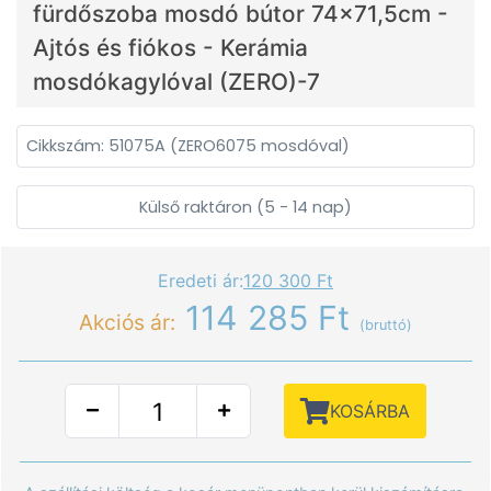
fürdőszoba mosdó bútor 74x71,5cm -
Ajtós és fiókos - Kerámia
mosdókagylóval (ZERO)-7
Cikkszám: 51075A (ZERO6075 mosdóval)
Külső raktáron (5 - 14 nap)
Eredeti ár:
120 300 Ft
114 285 Ft
Akciós ár:
(bruttó)
KOSÁRBA