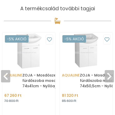
A termékcsalád további tagjai
-5% AKCIÓ
-5% AKCIÓ
AQUALINE
ZOJA - Mosdószekrény,
AQUALINE
ZOJA - Mosdószek
fürdőszoba mosdó bútor
fürdőszoba mosdó
74x41cm - Nyílóajtós -
74x50,5cm - Nyíló
Kerámia mosdókagylóval
Kerámia mosdóka
67 260 Ft
81 320 Ft
(ZERO)-45,5 cm
(ZERO)-55 cm
70 800 Ft
85 600 Ft