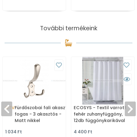
További termékeink
GTV
Fürdőszobai fali akasztó,
ECOSYS - Textil varrott
fogas - 3 akasztós -
fehér zuhanyfüggöny,
Matt nikkel
12db függönykarikával
180x200cm
1 034 Ft
4 400 Ft