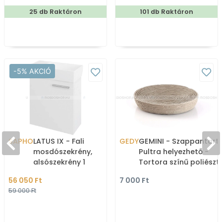
25 db Raktáron
101 db Raktáron
-5% AKCIÓ
SAPHO
LATUS IX - Fali
GEDY
GEMINI - Szappantartó
mosdószekrény,
Pultra helyezhető -
alsószekrény 1
Tortora színű poliészt
nyílóajtóval 44x50cm -
gyanta
56 050 Ft
7 000 Ft
Magasfényű fehér MDF
59 000 Ft
(mosdó nél