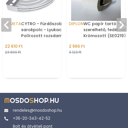
BEMETA
CYTRO - Fürdőszobai
DIPLON
WC papír tartó - Fal
sarokpolc - Lyukacsos -
szerelhető, fedél nélk
Polírozott rozsdamentes
Krómozott (SE021971
acél (102308061)
22 610 Ft
2 966 Ft
23 800 Ft
3 123 Ft
M
OSDO
S
HOP
.
HU
rendeles@mosdoshop.hu
+36-20-343-42-52
Bolt és átvételi pont