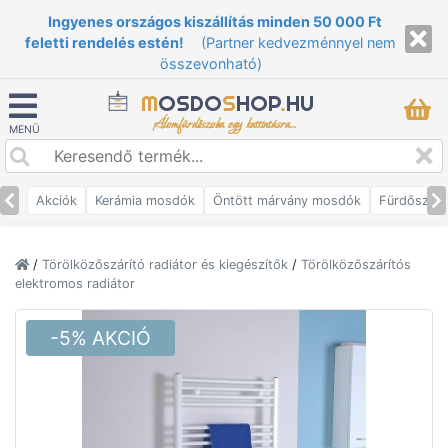
Ingyenes országos kiszállítás minden 50 000 Ft
feletti rendelés estén!
(Partner kedvezménnyel nem
összevonható)
M
OSDO
S
HOP
.
HU
Álomfürdőszoba egy kattintásra...
MENÜ
Akciók
Kerámia mosdók
Öntött márvány mosdók
Fürdőszob
/
Törölközőszárító radiátor és kiegészítők
/
Törölközőszárítós
elektromos radiátor
-5% AKCIÓ