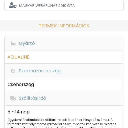
MAGYAR WEBÁRUHÁZ
2010 ÓTA
TERMÉK INFORMÁCIÓK
Gyártó
AQUALINE
Származási ország
Csehország
Szállítási idő
5 - 14 nap
Figyelem! A feltüntetett szállítási napok általános irányadó számok. A
termékkészlet folyamatos változása és az importok beérkezése miatt ez