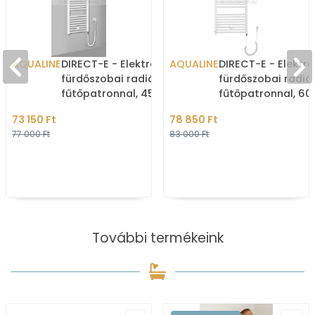
AQUALINE
DIRECT-E - Elektromos
AQUALINE
DIRECT-E - Elektr
fürdőszobai radiátor
fürdőszobai radiá
fűtőpatronnal, 45x132cm,
fűtőpatronnal, 60
400W, egyenes - Fehér
600W, egyenes - F
73 150 Ft
78 850 Ft
77 000 Ft
83 000 Ft
További termékeink