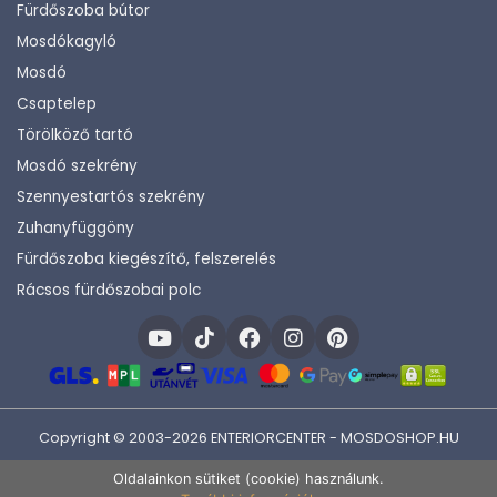
Fürdőszoba bútor
Mosdókagyló
Mosdó
Csaptelep
Törölköző tartó
Mosdó szekrény
Szennyestartós szekrény
Zuhanyfüggöny
Fürdőszoba kiegészítő, felszerelés
Rácsos fürdőszobai polc
Copyright © 2003-2026 ENTERIORCENTER - MOSDOSHOP.HU
Fejlesztette:
KHAM IT
Oldalainkon sütiket (cookie) használunk.