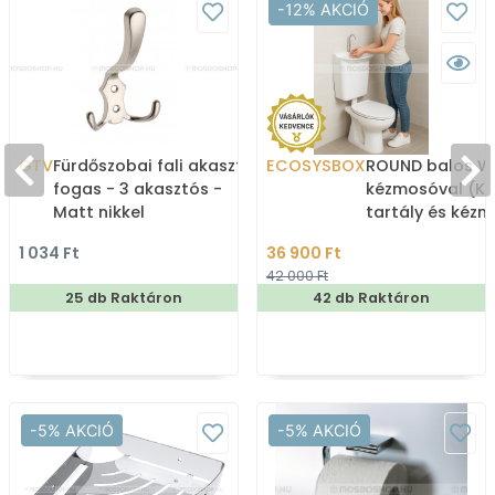
-12% AKCIÓ
GTV
Fürdőszobai fali akasztó,
ECOSYSBOX
ROUND balos WC
fogas - 3 akasztós -
kézmosóval (K
Matt nikkel
tartály és kéz
1 034 Ft
36 900 Ft
42 000 Ft
25 db Raktáron
42 db Raktáron
-5% AKCIÓ
-5% AKCIÓ