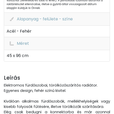
változhat (kevesebb és több is lehet). A pontosabb szállítási dátumot a
raktárkészlet ellenőrzése, illetve a gyártó által visszaigazolt dátum
alapján küldjük ki Önnek.
Alapanyag - felülete - színe
Acél - Fehér
Méret
45 x 96 cm
Leírás
Elektromos fürdőszobai, törölközőszárítós radiátor.
Egyenes design, fehér színű kivitel.
Kiválóan alkalmas fürdőszobák, mellékhelyiségek vagy
kisebb folyosók fűtésére, illetve törölközők szárítására.
Elég csak bedugni a konnektorba és már azonnal